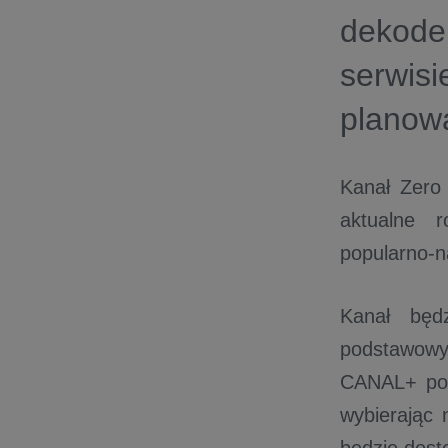
dekode
serwis
planowa
Kanał Zero 
aktualne r
popularno-n
Kanał będ
podstawowym
CANAL+ pod
wybierając 