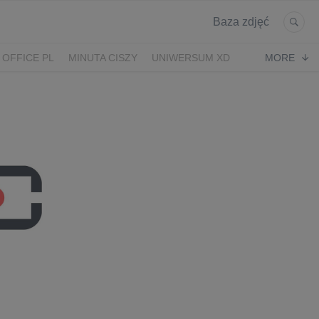
Baza zdjęć
 OFFICE PL
MINUTA CISZY
UNIWERSUM XD
MORE
KRUK
POWRÓT