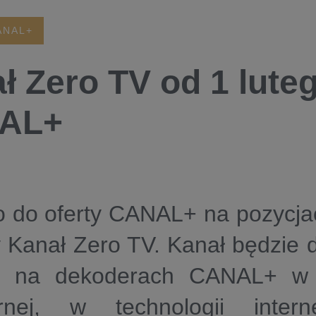
ANAL+
ł Zero TV od 1 luteg
AL+
o do oferty CANAL+ na pozycjac
 Kanał Zero TV. Kanał będzie 
u na dekoderach CANAL+ w t
tarnej, w technologii inter