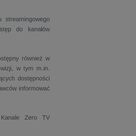
u streamingowego
ostęp do kanałów
stępny również w
wizji, w tym m.in.
ących dostępności
tawców informować
a Kanale Zero TV