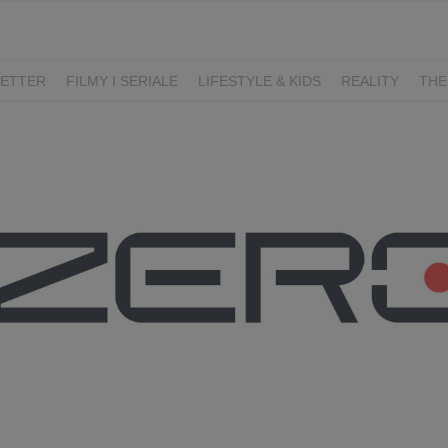
ETTER
FILMY I SERIALE
LIFESTYLE & KIDS
REALITY
THE
I
KIEDY ŚLUB?
BELFER
SORTOWNIA
KLANGOR
WILK
T
LIFESTYLE