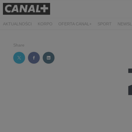
AKTUALNOŚCI
KORPO
OFERTA CANAL+
SPORT
NEWSL
CZARNE STOKROTKI
PROSTA SPRAWA
ALGORYTM MIŁOŚC
PLANETA SINGLI. OSIEM HISTORII
KRÓL
KIDS
DOKUMEN
Share