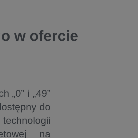
o w ofercie
h „0” i „49”
dostępny do
echnologii
netowej na