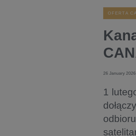
OFERTA C
Kana
CAN
26 January 2026
1 luteg
dołączy
odbior
sateli