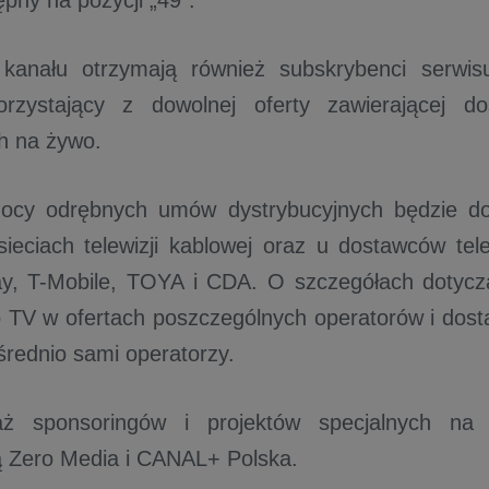
pny na pozycji „49”.
kanału otrzymają również subskrybenci serwis
zystający z dowolnej oferty zawierającej d
ch na żywo.
ocy odrębnych umów dystrybucyjnych będzie do
ieciach telewizji kablowej oraz u dostawców tele
ay, T-Mobile, TOYA i CDA. O szczegółach dotycz
 TV w ofertach poszczególnych operatorów i dos
rednio sami operatorzy.
aż sponsoringów i projektów specjalnych n
 Zero Media i CANAL+ Polska.