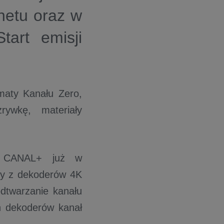
netu oraz w
art emisji
rmaty Kanału Zero,
rywkę, materiały
ej CANAL+ już w
ący z dekoderów 4K
dtwarzanie kanału
ch dekoderów kanał