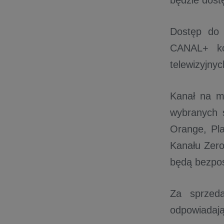
będzie dostę
Dostęp do 
CANAL+ kor
telewizyjny
Kanał na m
wybranych s
Orange, Pl
Kanału Zero
będą bezpoś
Za sprzed
odpowiadają