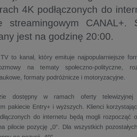
rach 4K podłączonych do inter
ie streamingowym CANAL+. St
ny jest na godzinę 20:00.
TV to kanał, który emituje najpopularniejsze fo
ozmowy na tematy społeczno-polityczne, roz
aukowe, formaty podróżnicze i motoryzacyjne.
zie dostępny w ramach oferty telewizyjn
 pakiecie Entry+ i wyższych. Klienci korzystaj
łączonych do internetu będą mogli rozpocząć o
na pilocie pozycję „0”. Dla wszystkich pozostały