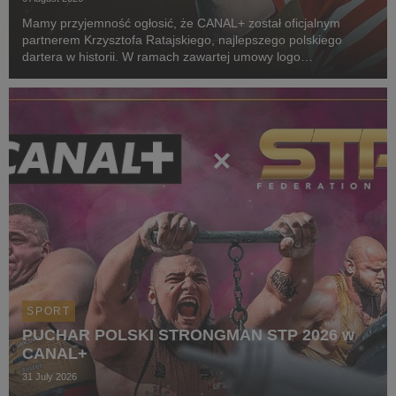
Mamy przyjemność ogłosić, że CANAL+ został oficjalnym
partnerem Krzysztofa Ratajskiego, najlepszego polskiego
dartera w historii. W ramach zawartej umowy logo
CANAL+ będzie eksponowane między innymi na koszulkach
startowych naszego zawodnika podczas
wszystkich oficjalnyc...
SPORT
PUCHAR POLSKI STRONGMAN STP 2026 w
CANAL+
31 July 2026