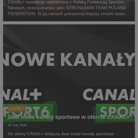
CANAL+ nawiązuje współpracę z Polską Federacją Sportów
Siłowych, znaną również jako STRONGMAN TEAM POLAND
FEDERATION. W jej ramach pokażemy między innymi zawody
z cyklu Pucharu Polski Strongman Championship STP 2026.
Pierwszym wydarzeniem prezentowanym w CANAL+ SPORT 5
i...
SPORT
Dwa nowe kanały sportowe w ofercie CANAL+
29 July 2026
Do oferty CANAL+ dołączą dwa nowe kanały sportowe: