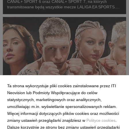
CANAL+ SPORT 6 oraz CANAL+ SPORT 7, na których
transmitowane będą wszystkie mecze LALIGA EA SPORTS.
Rozpoczęcie emisji obu anten planowane jest przed startem
pierwszej kolejki sezonu 2026/27 ligi hiszpańskiej, po formaln...
Ta strona wykorzystuje pliki cookies zainstalowane przez ITI
SPORT
Neovision lub Podmioty Współpracujące do celów
Pełne walki półfinałowe „Projekt Fighter” już
statystycznych, marketingowych oraz analitycznych,
w serwisie streamingowym CANAL+
umożliwiając m.in. wyświetlanie spersonalizowanych reklam.
29 July 2026
Więcej informacji dotyczących plików cookies oraz możliwości
W serwisie streamingowym CANAL+ opublikowano dodatkowy,
zmiany ustawień przeglądarki znajdziesz w
Polityce cookies
.
bonusowy odcinek programu „Projekt Fighter”. Odpowiadając
Dalsze korzystnie ze strony bez zmiany ustawień przeglądarki