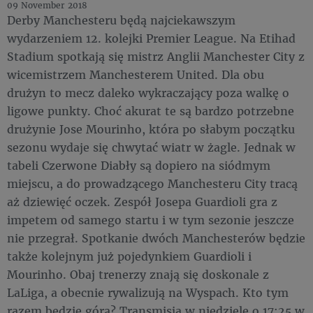
09 November 2018
Derby Manchesteru będą najciekawszym
wydarzeniem 12. kolejki Premier League. Na Etihad
Stadium spotkają się mistrz Anglii Manchester City z
wicemistrzem Manchesterem United. Dla obu
drużyn to mecz daleko wykraczający poza walkę o
ligowe punkty. Choć akurat te są bardzo potrzebne
drużynie Jose Mourinho, która po słabym początku
sezonu wydaje się chwytać wiatr w żagle. Jednak w
tabeli Czerwone Diabły są dopiero na siódmym
miejscu, a do prowadzącego Manchesteru City tracą
aż dziewięć oczek. Zespół Josepa Guardioli gra z
impetem od samego startu i w tym sezonie jeszcze
nie przegrał. Spotkanie dwóch Manchesterów będzie
także kolejnym już pojedynkiem Guardioli i
Mourinho. Obaj trenerzy znają się doskonale z
LaLiga, a obecnie rywalizują na Wyspach. Kto tym
razem będzie górą? Transmisja w niedzielę o 17:25 w