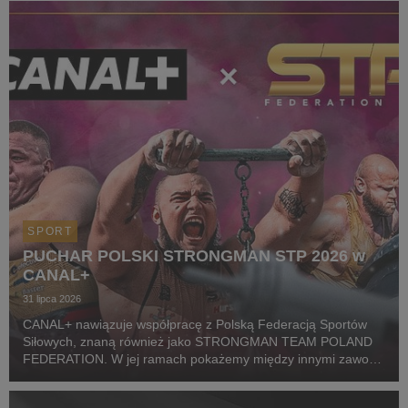
startowych naszego zawodnika podczas
wszystkich oficjalnyc...
SPORT
PUCHAR POLSKI STRONGMAN STP 2026 w
CANAL+
31 lipca 2026
CANAL+ nawiązuje współpracę z Polską Federacją Sportów
Siłowych, znaną również jako STRONGMAN TEAM POLAND
FEDERATION. W jej ramach pokażemy między innymi zawody
z cyklu Pucharu Polski Strongman Championship STP 2026.
Pierwszym wydarzeniem prezentowanym w CANAL+ SPORT 5