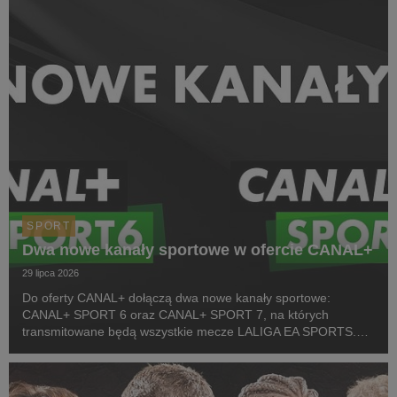
i...
SPORT
Dwa nowe kanały sportowe w ofercie CANAL+
29 lipca 2026
Do oferty CANAL+ dołączą dwa nowe kanały sportowe:
CANAL+ SPORT 6 oraz CANAL+ SPORT 7, na których
transmitowane będą wszystkie mecze LALIGA EA SPORTS.
Rozpoczęcie emisji obu anten planowane jest przed startem
pierwszej kolejki sezonu 2026/27 ligi hiszpańskiej, po formaln...