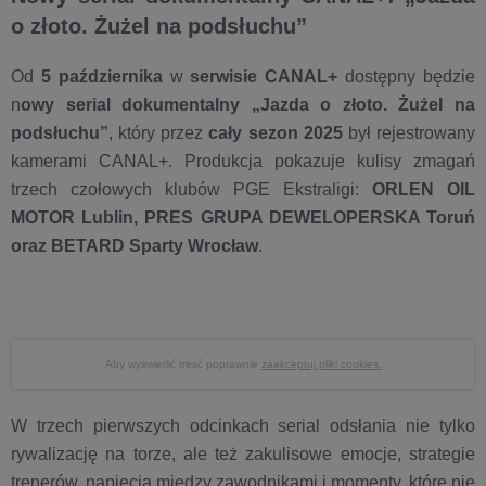
o złoto. Żużel na podsłuchu”
Od
5 października
w
serwisie CANAL+
dostępny będzie
n
owy serial dokumentalny „Jazda o złoto. Żużel na
podsłuchu”
, który przez
cały sezon 2025
był rejestrowany
kamerami CANAL+. Produkcja pokazuje kulisy zmagań
trzech czołowych klubów PGE Ekstraligi:
ORLEN OIL
MOTOR Lublin, PRES GRUPA DEWELOPERSKA Toruń
oraz BETARD Sparty Wrocław
.
Aby wyświetlić treść poprawnie
zaakceptuj pliki cookies.
W trzech pierwszych odcinkach serial odsłania nie tylko
rywalizację na torze, ale też zakulisowe emocje, strategie
trenerów, napięcia między zawodnikami i momenty, które nie