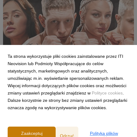
Ta strona wykorzystuje pliki cookies zainstalowane przez ITI
Neovision lub Podmioty Współpracujące do celów
SPORT
statystycznych, marketingowych oraz analitycznych,
Pełne walki półfinałowe „Projekt Fighter” już
umożliwiając m.in. wyświetlanie spersonalizowanych reklam.
w serwisie streamingowym CANAL+
Więcej informacji dotyczących plików cookies oraz możliwości
29 lipca 2026
zmiany ustawień przeglądarki znajdziesz w
Polityce cookies
.
W serwisie streamingowym CANAL+ opublikowano dodatkowy,
Dalsze korzystnie ze strony bez zmiany ustawień przeglądarki
bonusowy odcinek programu „Projekt Fighter”. Odpowiadając
oznacza zgodę na wykorzystywanie plików cookies.
na oczekiwania fanów MMA, CANAL+ udostępnił pełny
przebieg obu walk półfinałowych. Pojedynki Karoliny
Gackowskiej z Zofią Rybicką oraz Cypriana Wieczorka z D...
Zaakceptuj
Polityka plików
Odrzuć