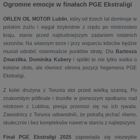
Ogromne emocje w finałach PGE Ekstraligi
ORLEN OIL MOTOR Lublin
, który od trzech lat dominuje w
polskim żużlu i sięgał trzykrotnie z rzędu po mistrzostwo
kraju, stanie przed najtrudniejszym zadaniem ostatnich
sezonów. Na własnym torze i przy wsparciu kibiców będzie
musiał odrobić osiemnaście punktów straty. Dla
Bartosza
Zmarzlika
,
Dominika Kubery
i spółki to nie tylko walka o
kolejne złoto, ale również obrona pozycji hegemona PGE
Ekstraligi.
Z kolei drużyna z Torunia stoi przed wielką szansą. Po
znakomitym półfinale i triumfie w pierwszym spotkaniu nad
mistrzem z Lublina, presja przenosi się na ich rywala.
Zawodnicy z Torunia udowodnili, że potrafią jechać równo,
skutecznie i bez kompleksów nawet w starciu z najlepszymi.
Finał PGE Ekstraligi 2025
zapowiada się niezwykle