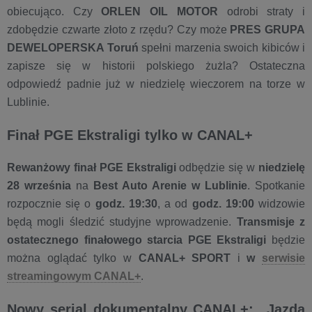
obiecująco. Czy
ORLEN OIL MOTOR
odrobi straty i
zdobędzie czwarte złoto z rzędu? Czy może
PRES GRUPA
DEWELOPERSKA Toruń
spełni marzenia swoich kibiców i
zapisze się w historii polskiego żużla? Ostateczna
odpowiedź padnie już w niedzielę wieczorem na torze w
Lublinie.
Finał PGE Ekstraligi tylko w CANAL+
Rewanżowy finał PGE Ekstraligi
odbędzie się w
niedzielę
28 września
na
Best Auto Arenie w Lublinie
. Spotkanie
rozpocznie się o
godz. 19:30
, a od
godz. 19:00
widzowie
będą mogli śledzić studyjne wprowadzenie.
Transmisje z
ostatecznego finałowego starcia PGE Ekstraligi
będzie
można oglądać tylko w
CANAL+ SPORT
i
w
serwisie
streamingowym CANAL+
.
Nowy serial dokumentalny CANAL+: „Jazda