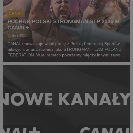
SPORT
PUCHAR POLSKI STRONGMAN STP 2026 w
CANAL+
31 lipca 2026
CANAL+ nawiązuje współpracę z Polską Federacją Sportów
Siłowych, znaną również jako STRONGMAN TEAM POLAND
FEDERATION. W jej ramach pokażemy między innymi zawody
z cyklu Pucharu Polski Strongman Championship STP 2026.
Pierwszym wydarzeniem prezentowanym w CANAL+ SPORT 5
i...