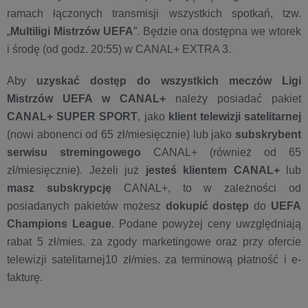
ramach łączonych transmisji wszystkich spotkań, tzw.
„
Multiligi Mistrzów UEFA
”. Będzie ona dostępna we wtorek
i środę (od godz. 20:55) w CANAL+ EXTRA 3.
Aby
uzyskać dostęp do wszystkich meczów Ligi
Mistrzów UEFA w CANAL+
należy posiadać pakiet
CANAL+ SUPER SPORT
, jako
klient telewizji satelitarnej
(nowi abonenci od 65 zł/miesięcznie) lub jako
subskrybent
serwisu stremingowego
CANAL+ (również od 65
zł/miesięcznie). Jeżeli już
jesteś klientem CANAL+
lub
masz subskrypcję
CANAL+, to w zależności od
posiadanych pakietów możesz
dokupić dostęp
do
UEFA
Champions League
. Podane powyżej ceny uwzględniają
rabat 5 zł/mies. za zgody marketingowe oraz przy ofercie
telewizji satelitarnej10 zł/mies. za terminową płatność i e-
fakturę.