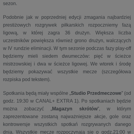
sezon.
Podobnie jak w poprzedniej edycji zmagania najbardziej
prestiżowych rozgrywek piłkarskich rozpoczniemy fazą
ligową, w której zagra 36 drużyn. Większa liczba
uczestników powiększa również grono drużyn, walczących
w IV rundzie eliminacji. W tym sezonie podczas fazy play-off
będziemy mieli siedem dwumeczów: pięć w ścieżce
mistrzowskiej i dwa w ścieżce ligowej. We wtorek i środę
będziemy pokazywać wszystkie mecze (szczegółowa
rozpiska pod tekstem).
Spotkania będą miały wspólne „
Studio Przedmeczowe
” (od
godz. 19:30 w CANAL+ EXTRA 1). Po spotkaniach będzie
można zobaczyć „
Magazyn skrótów
”, w którym
zaprezentowane zostaną najważniejsze akcje, gole oraz
kontrowersje wszystkich spotkań rozgrywanych danego
dnia. Wszystkie mecze rozpoczynają się o godz.21:00 w