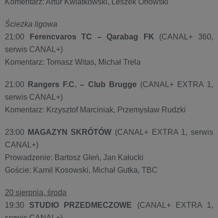
Komentarz: Artur Kwiatkowski, Leszek Orłowski
Ścieżka ligowa
21:00
Ferencvaros TC – Qarabag FK
(CANAL+ 360,
serwis CANAL+)
Komentarz: Tomasz Witas, Michał Trela
21:00
Rangers F.C.
–
Club Brugge
(CANAL+ EXTRA 1,
serwis CANAL+)
Komentarz: Krzysztof Marciniak, Przemysław Rudzki
23:00
MAGAZYN SKRÓTÓW
(CANAL+ EXTRA 1, serwis
CANAL+)
Prowadzenie: Bartosz Gleń, Jan Kałucki
Goście: Kamil Kosowski, Michał Gutka, TBC
20 sierpnia, środa
19:30
STUDIO PRZEDMECZOWE
(CANAL+ EXTRA 1,
serwis CANAL+)