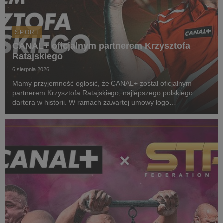
SPORT
CANAL+ oficjalnym partnerem Krzysztofa
Ratajskiego
6 sierpnia 2026
Mamy przyjemność ogłosić, że CANAL+ został oficjalnym
partnerem Krzysztofa Ratajskiego, najlepszego polskiego
dartera w historii. W ramach zawartej umowy logo
CANAL+ będzie eksponowane między innymi na koszulkach
startowych naszego zawodnika podczas
wszystkich oficjalnyc...