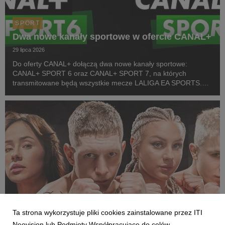
SPORT
Dwa nowe kanały sportowe w ofercie CANAL+
29 lipca 2026
Do oferty CANAL+ dołączą dwa nowe kanały sportowe:
CANAL+ SPORT 6 oraz CANAL+ SPORT 7, na których
transmitowane będą wszystkie mecze LALIGA EA SPORTS.
Rozpoczęcie emisji obu anten planowane jest przed startem
pierwszej kolejki sezonu 2026/27 ligi hiszpańskiej, po formaln...
Ta strona wykorzystuje pliki cookies zainstalowane przez ITI
Neovision lub Podmioty Współpracujące do celów