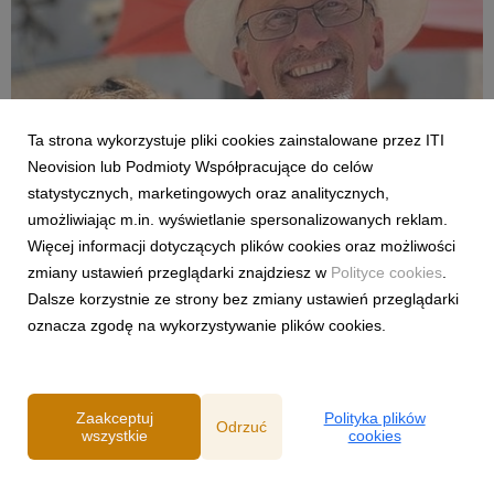
Ta strona wykorzystuje pliki cookies zainstalowane przez ITI
Neovision lub Podmioty Współpracujące do celów
statystycznych, marketingowych oraz analitycznych,
umożliwiając m.in. wyświetlanie spersonalizowanych reklam.
NEWSLETTER
Więcej informacji dotyczących plików cookies oraz możliwości
POMOCY! KUPILIŚMY WIOSKĘ
zmiany ustawień przeglądarki znajdziesz w
Polityce cookies
.
Dalsze korzystnie ze strony bez zmiany ustawień przeglądarki
31 maja 2026
oznacza zgodę na wykorzystywanie plików cookies.
Już w serwisie
Zaakceptuj
Polityka plików
Odrzuć
wszystkie
cookies
Powered by