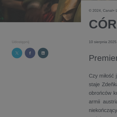
© 2024, Canal+ L
CÓR
Udostępnij
10 sierpnia 2025
Premie
Czy miłość 
staje Zdeňk
obrońców ku
armii austr
niekończąc