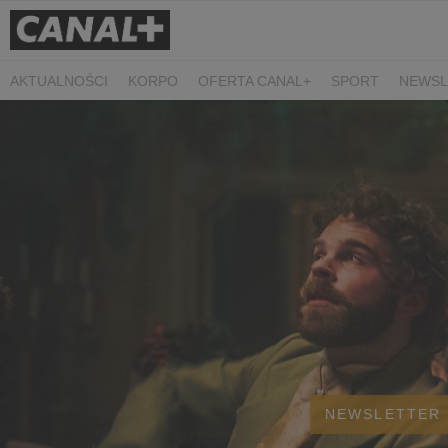
AKTUALNOŚCI
KORPO
OFERTA CANAL+
SPORT
NEWSL
CZARNE STOKROTKI
PROSTA SPRAWA
ALGORYTM MIŁOŚC
PLANETA SINGLI. OSIEM HISTORII
KRÓL
KIDS
DOKUMEN
NEWSLETTER