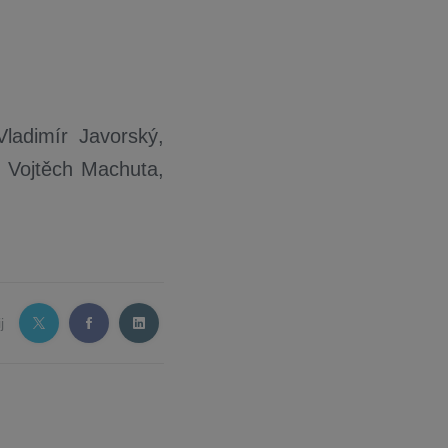
ladimír Javorský,
, Vojtěch Machuta,
j