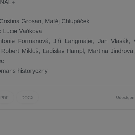
ANAL+.
Cristina Groșan, Matěj Chlupáček
:
Lucie Vaňková
tonie Formanová, Jiří Langmajer, Jan Vlasák, V
Robert Mikluš, Ladislav Hampl, Martina Jindrová
ec
mans historyczny
Udostępni
PDF
DOCX