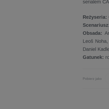
serialem C
Reżyseria:
Scenariusz
Obsada:
An
Leoš Noha, 
Daniel Kadl
Gatunek:
ro
Pobierz jako