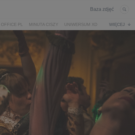
Baza zdjęć
 OFFICE PL
MINUTA CISZY
UNIWERSUM XD
WIĘCEJ
KRUK
POWRÓT