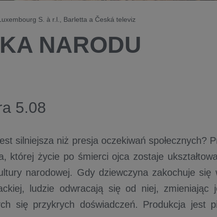
uxembourg S. à r.l., Barletta a Česká televiz
KA NARODU
ra 5.08
jest silniejsza niż presja oczekiwań społecznych? 
a, której życie po śmierci ojca zostaje ukształtow
ltury narodowej. Gdy dziewczyna zakochuje się 
iackiej, ludzie odwracają się od niej, zmieniając
ych się przykrych doświadczeń. Produkcja jest 