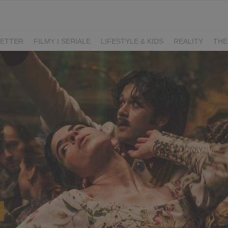
ETTER
FILMY I SERIALE
LIFESTYLE & KIDS
REALITY
THE
I
KIEDY ŚLUB?
BELFER
SORTOWNIA
KLANGOR
WILK
T
LIFESTYLE