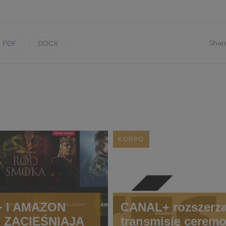
Shar
PDF
DOCX
KORPO
 I AMAZON
CANAL+ rozszerz
V ZACIEŚNIAJĄ
transmisję ceremo