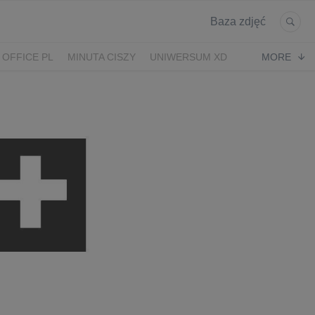
Baza zdjęć
 OFFICE PL
MINUTA CISZY
UNIWERSUM XD
MORE
KRUK
POWRÓT