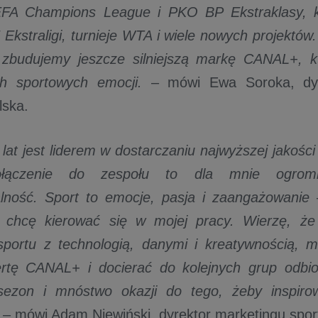
FA Champions League i PKO BP Ekstraklasy, k
kstraligi, turnieje WTA i wiele nowych projektów
budujemy jeszcze silniejszą markę CANAL+, kt
ich sportowych emocji.
– mówi Ewa Soroka, dyr
lska.
at jest liderem w dostarczaniu najwyższej jakości 
ołączenie do zespołu to dla mnie ogrom
lność. Sport to emocje, pasja i zaangażowanie 
i chcę kierować się w mojej pracy. Wierzę, że 
sportu z technologią, danymi i kreatywnością, 
fertę CANAL+ i docierać do kolejnych grup odbi
sezon i mnóstwo okazji do tego, żeby inspiro
.
– mówi Adam Niewiński, dyrektor marketingu sp