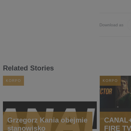
Download as
Related Stories
KORPO
KORPO
Grzegorz Kania obejmie
CANAL+
stanowisko
FIRE T