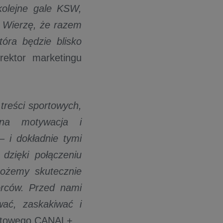
olejne gale KSW,
. Wierzę, że razem
óra będzie blisko
ektor marketingu
treści sportowych,
na motywacja i
– i dokładnie tymi
dzięki połączeniu
możemy skutecznie
orców. Przed nami
wać, zaskakiwać i
ortowego CANAL+.