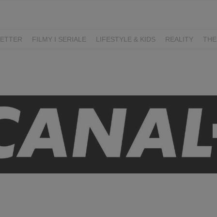
ETTER
FILMY I SERIALE
LIFESTYLE & KIDS
REALITY
THE
I
KIEDY ŚLUB?
BELFER
SORTOWNIA
KLANGOR
WILK
T
LIFESTYLE