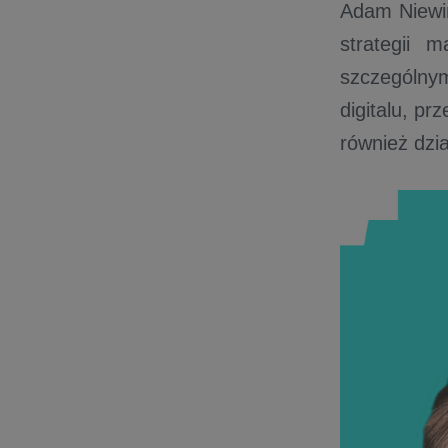
Adam Niewiń
strategii 
szczególnym
digitalu, p
również dzia