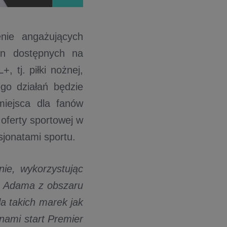
nie angażujących
in dostępnych na
 tj. piłki nożnej,
go działań będzie
miejsca dla fanów
oferty sportowej w
sjonatami sportu.
ie, wykorzystując
ie Adama z obszaru
a takich marek jak
ami start Premier