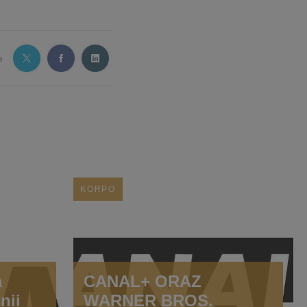
e
KORPO
a
CANAL+ ORAZ
nii
WARNER BROS.