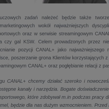
uczowych zadań należeć będzie także tworze
marketingowych wokół najważniejszych dyscypl
ortowych oraz w serwisie streamingowym CANAL+,
żla czy gal KSW. Celem prowadzonych przez nie
cnianie pozycji CANAL+ jako najważniejszego 
lsce, poszerzanie grona Klientów korzystających z 
reamingowym CANAL+ oraz pogłębianie relacji z pa
gu CANAL+ chcemy działać szeroko i nowocześn
ostępne kanały i narzędzia. Bogate doświadczen
sportowego, które zdobywał m.in podczas pracy dl
el, będzie dla nas dużym wzmocnieniem. Przed n