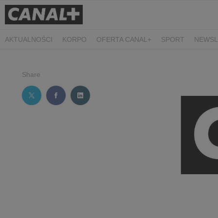
AKTUALNOŚCI
KORPO
OFERTA CANAL+
SPORT
NEWSL
CZARNE STOKROTKI
PROSTA SPRAWA
ALGORYTM MIŁOŚC
PLANETA SINGLI. OSIEM HISTORII
KRÓL
KIDS
DOKUMEN
Share