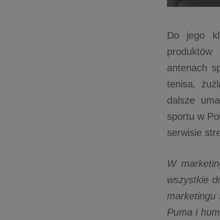
Do jego kl
produktów 
antenach sp
tenisa, żu
dalsze uma
sportu w Po
serwisie st
W marketin
wszystkie d
marketingu 
Puma i humm