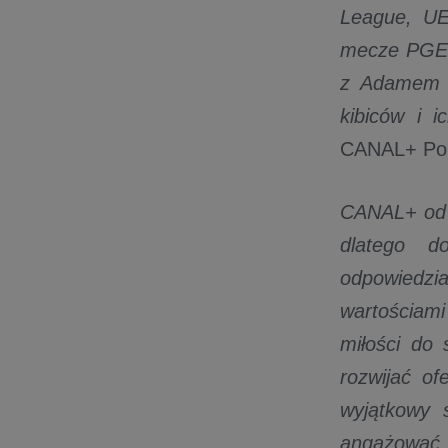
League, UE
mecze PGE E
z Adamem z
kibiców i 
CANAL+ Po
CANAL+ od l
dlatego d
odpowiedzia
wartościam
miłości do 
rozwijać o
wyjątkowy 
angażować