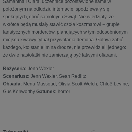
Samantha i Clara, uczennice pozostawione same w
położonym na odludziu internacie, spodziewały się
spokojnych, choć samotnych Świąt. Nie wiedziały, że
wkrótce będą musiały stawić czoła koszmarowi – grupie
fanatycznych morderców, planujących w tym odosobnionym
miejscu krwawy rytuał przywołania demona. Gotowi zabić
każdego, kto stanie im na drodze, nie przewidzieli jednego:
że dwie nastolatki nie zamierzają być łatwymi ofiarami.
Reżyseria:
Jenn Wexler
Scenariusz:
Jenn Wexler, Sean Redlitz
Obsada:
Mena Massoud, Olivia Scott Welch, Chloë Levine,
Gus Kenworthy
Gatunek:
horror