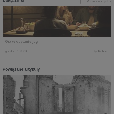
Załączniki
Pobierz wszystkie
Gra w opętanie.jpg
grafika
|
108 KB
Pobierz
Powiązane artykuły