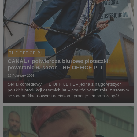
THE OFFICE PL
CANAL+ potwierdza biurowe ploteczki:
powstanie 6. sezon THE OFFICE PL!
12 February 2026
Serial komediowy THE OFFICE PL – jedna z najgorętszych
polskich produkcji ostatnich lat – powróci w tym roku z szóstym
sezonem. Nad nowymi odcinkami pracuje ten sam zespół
twórców, odpowiedzialny za dotychczasowy sukces serialu, co
zagwarantuje spójność stylu, humoru i t...