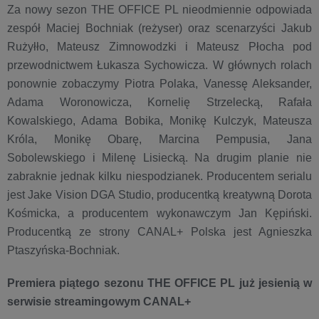
Za nowy sezon THE OFFICE PL nieodmiennie odpowiada
zespół Maciej Bochniak (reżyser) oraz scenarzyści Jakub
Rużyłło, Mateusz Zimnowodzki i Mateusz Płocha pod
przewodnictwem Łukasza Sychowicza. W głównych rolach
ponownie zobaczymy Piotra Polaka, Vanessę Aleksander,
Adama Woronowicza, Kornelię Strzelecką, Rafała
Kowalskiego, Adama Bobika, Monikę Kulczyk, Mateusza
Króla, Monikę Obarę, Marcina Pempusia, Jana
Sobolewskiego i Milenę Lisiecką. Na drugim planie nie
zabraknie jednak kilku niespodzianek. Producentem serialu
jest Jake Vision DGA Studio, producentką kreatywną Dorota
Kośmicka, a producentem wykonawczym Jan Kępiński.
Producentką ze strony CANAL+ Polska jest Agnieszka
Ptaszyńska-Bochniak.
Premiera piątego sezonu THE OFFICE PL już jesienią w
serwisie streamingowym CANAL+