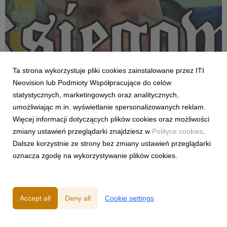
Ta strona wykorzystuje pliki cookies zainstalowane przez ITI
Neovision lub Podmioty Współpracujące do celów
THE OFFICE PL
statystycznych, marketingowych oraz analitycznych,
THE OFFICE PL 5: TADEK Z****CHA
umożliwiając m.in. wyświetlanie spersonalizowanych reklam.
5 December 2025
Więcej informacji dotyczących plików cookies oraz możliwości
W piątek wychodzimy z biur wcześniej, bo oto historia
zmiany ustawień przeglądarki znajdziesz w
Polityce cookies
.
polskiego hip-hopu dzieje się na oczach fanów i fanek THE
Dalsze korzystnie ze strony bez zmiany ustawień przeglądarki
OFFICE PL. Przed Wami niezwykła premiera – diss Seby na
oznacza zgodę na wykorzystywanie plików cookies.
Tadka Boniachę!
Accept all
Deny all
Cookie settings
Powered by