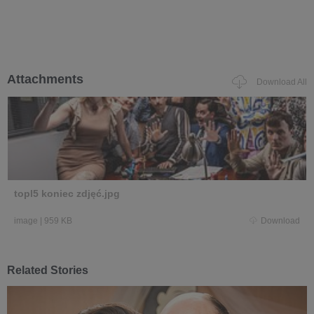
Attachments
Download All
topl5 koniec zdjęć.jpg
image
|
959 KB
Download
Related Stories