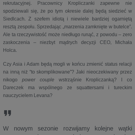
rekrutacyjnej. Pracownicy Kropliczanki zapewne nie
spodziewali się, że po tym okresie dalej będą siedzieć w
Siedlcach. Z szefem idiotą i niewiele bardziej ogarniętą
resztą zespołu. Sprzedając „marzenia zamknięte w butelce”.
Ale ta rzeczywistość może niedługo runąć, z powodu – zero
zaskoczenia – niezbyt mądrych decyzji CEO, Michała
Holca.
Czy Asia i Adam będą mogli w końcu zmienić status relacji
na inną niż “to skomplikowane”? Jaki nieoczekiwany przez
nikogo
power couple
wstrząśnie Kropliczanką? I co
Dareczek ma wspólnego ze squattersami i tureckim
nauczycielem Levana?
W nowym sezonie rozwijamy kolejne wątki