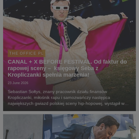
THE OFFICE PL
CANAL + X BEFORE FESTIVAL. Od faktur do
rapowej sceny – księgowy Seba z
Kropliczanki spełnia marzenia!
23 June 2026
Sebastian Sołtys, znany pracownik działu finansów
Kropliczanki, miłośnik rapu i samozwańczy następca
największych gwiazd polskiej sceny hip-hopowej, wystąpił w
niedzielę 21 czerwca podczas Before Festival w Siedlcach.