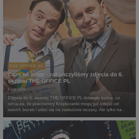
THE OFFICE PL
Czas na urlop - zakończyliśmy zdjęcia do 6.
sezonu THE OFFICE PL
6 July 2026
Zdjęcia do 6. sezonu THE OFFICE PL dobiegły końca, co
oznacza, że pracownicy Kropliczanki mogą już odejść od
swoich biurek i udać się na zasłużone wczasy. Ale tylko na
chwilę, bo jeszcze w tym roku spotkamy ich ponownie w
CANAL+.