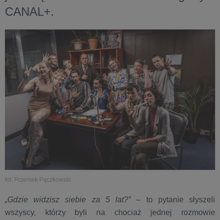
CANAL+.
fot. Przemek Pączkowski
„Gdzie widzisz siebie za 5 lat?”
– to pytanie słyszeli
wszyscy, którzy byli na chociaż jednej rozmowie