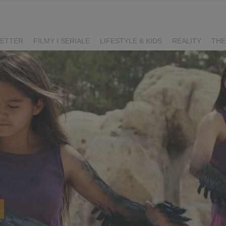
ETTER
FILMY I SERIALE
LIFESTYLE & KIDS
REALITY
THE
I
KIEDY ŚLUB?
BELFER
SORTOWNIA
KLANGOR
WILK
T
LIFESTYLE