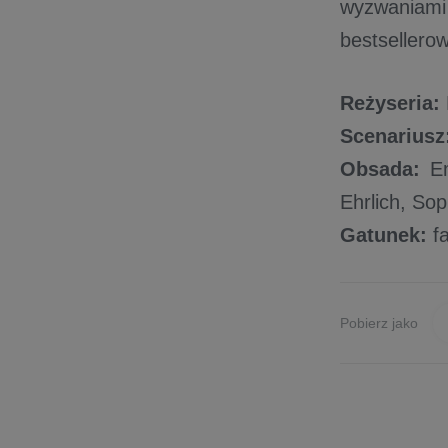
wyzwaniam
bestsellerow
Reżyseria:
Scenariusz
Obsada:
Em
Ehrlich, So
Gatunek
:
fa
Pobierz jako