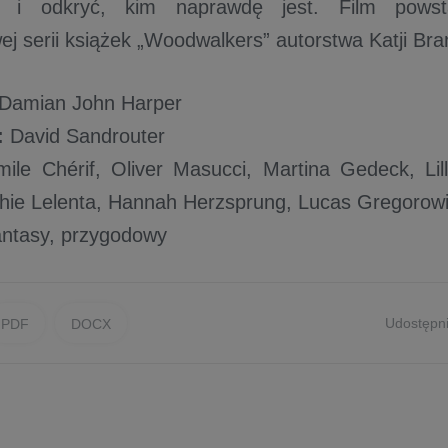
i i odkryć, kim naprawdę jest. Film powst
ej serii książek „Woodwalkers” autorstwa Katji Bra
Damian John Harper
:
David Sandrouter
ile Chérif, Oliver Masucci, Martina Gedeck, Lil
phie Lelenta, Hannah Herzsprung, Lucas Gregorow
ntasy, przygodowy
Udostępni
PDF
DOCX