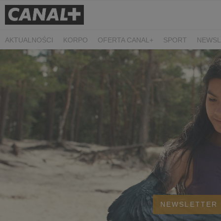
AKTUALNOŚCI
KORPO
OFERTA CANAL+
SPORT
NEWSL
CZARNE STOKROTKI
PROSTA SPRAWA
ALGORYTM MIŁOŚC
PLANETA SINGLI. OSIEM HISTORII
KRÓL
KIDS
DOKUMEN
NEWSLETTER