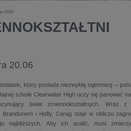
iat 2025
ENNOKSZTAŁTNI
ra 20.06
tolatek, który posiada niezwykłą tajemnicę – potr
ajnej szkole Clearwater High uczy się panować n
scynujący świat zmiennokształtnych. Wraz 
i, Brandonem i Holly, Carag staje w obliczu zagr
go najbliższych. Aby ich ocalić, musi zmierz