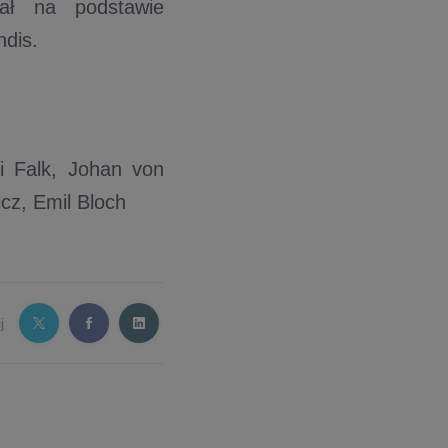
ał na podstawie
ndis.
li Falk, Johan von
icz, Emil Bloch
j