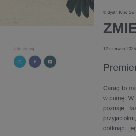
© dystr. Kino Św
ZMI
Udostępnij
12 czerwca 2025
Premie
Carag to nas
w pumę. W t
poznaje fa
przyjaciółm
dotknąć je