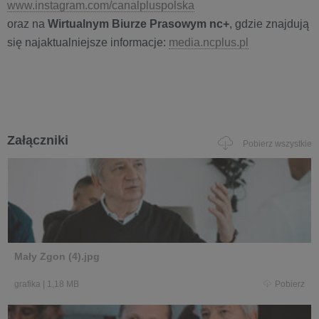
www.instagram.com/canalpluspolska
oraz na
Wirtualnym Biurze Prasowym nc+
, gdzie znajdują
się najaktualniejsze informacje:
media.ncplus.pl
Załączniki
Pobierz wszystkie
Mały Zgon (4).jpg
grafika
|
1,18 MB
Pobierz