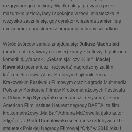
rozgrywanego o miliony. Wartka akcja prowadzi przez
mazurskie jeziora, lasy i spokojne w teorii miasteczka. A
wszystko zacznie się, gdy dyrektor więzienia zamieni się
miejscami z gangsterem z programu ochrony świadków.
Wśród twórców serialu znajdują się:
Juliusz Machulski
(producent kreatywny i reżyser) znany z kultowych polskich
komedii tj. „Vabank”, „Seksmisja” czy „Kiler”,
Maciej
Kawalski
(scenariusz i reżyseria) nagrodzony za film
krótkometrażowy „Atlas” Srebrnym Lajkonikiem na
Krakowskim Festiwalu Filmowym oraz Nagrodą Multimedia
Polska w Konkursie Filmów Krótkometrażowych Festiwalu
w Gdyni,
Filip Syczyński
(scenariusz i reżyseria) członek
American Film Institute i laureat nagrody BAFTA za film
krótkometrażowy „Ma Bar” Adriana McDowella (jako autor
zdjęć) oraz
Piotr Domalewski
(scenariusz) zdobywca 10
statuetek Polskiej Nagrody Filmowej “Orły” w 2018 roku i