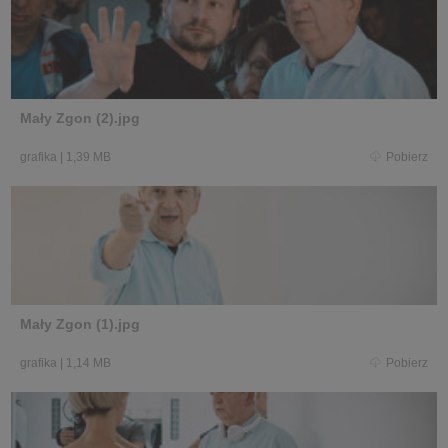
Mały Zgon (2).jpg
grafika
|
1,39 MB
Pobierz
Mały Zgon (1).jpg
grafika
|
1,14 MB
Pobierz