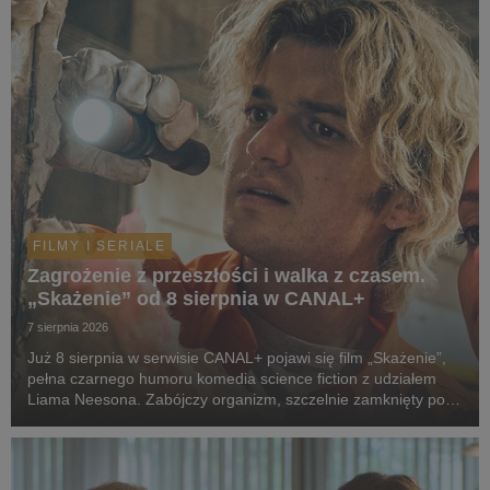
FILMY I SERIALE
Zagrożenie z przeszłości i walka z czasem.
„Skażenie” od 8 sierpnia w CANAL+
7 sierpnia 2026
Już 8 sierpnia w serwisie CANAL+ pojawi się film „Skażenie”,
pełna czarnego humoru komedia science fiction z udziałem
Liama Neesona. Zabójczy organizm, szczelnie zamknięty pod
ziemią przez dekady, wydostaje się na wolność. Jedyną
nadzieją ludzkości staje się dwoje spóźni...