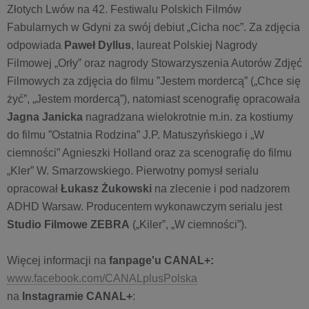
Złotych Lwów na 42. Festiwalu Polskich Filmów
Fabularnych w Gdyni za swój debiut „Cicha noc”. Za zdjęcia
odpowiada
Paweł Dyllus
, laureat Polskiej Nagrody
Filmowej „Orły” oraz nagrody Stowarzyszenia Autorów Zdjęć
Filmowych za zdjęcia do filmu ”Jestem mordercą” („Chce się
żyć”, „Jestem mordercą”), natomiast scenografię opracowała
Jagna Janicka
nagradzana wielokrotnie m.in. za kostiumy
do filmu ”Ostatnia Rodzina” J.P. Matuszyńskiego i „W
ciemności” Agnieszki Holland oraz za scenografię do filmu
„Kler” W. Smarzowskiego. Pierwotny pomysł serialu
opracował
Łukasz Żukowski
na zlecenie i pod nadzorem
ADHD Warsaw. Producentem wykonawczym serialu jest
Studio Filmowe ZEBRA
(„Kiler”, „W ciemności”).
Więcej informacji na
fanpage'u CANAL+:
www.facebook.com/CANALplusPolska
na
Instagramie CANAL+
: