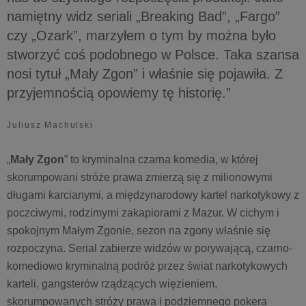
namiętny widz seriali „Breaking Bad”, „Fargo”
czy „Ozark”, marzyłem o tym by można było
stworzyć coś podobnego w Polsce. Taka szansa
nosi tytuł „Mały Zgon” i właśnie się pojawiła. Z
przyjemnością opowiemy tę historię.”
Juliusz Machulski
„
Mały Zgon
” to kryminalna czarna komedia, w której
skorumpowani stróże prawa zmierzą się z milionowymi
długami karcianymi, a międzynarodowy kartel narkotykowy z
poczciwymi, rodzimymi zakapiorami z Mazur. W cichym i
spokojnym Małym Zgonie, sezon na zgony właśnie się
rozpoczyna. Serial zabierze widzów w porywającą, czarno-
komediowo kryminalną podróż przez świat narkotykowych
karteli, gangsterów rządzących więzieniem,
skorumpowanych stróży prawa i podziemnego pokera