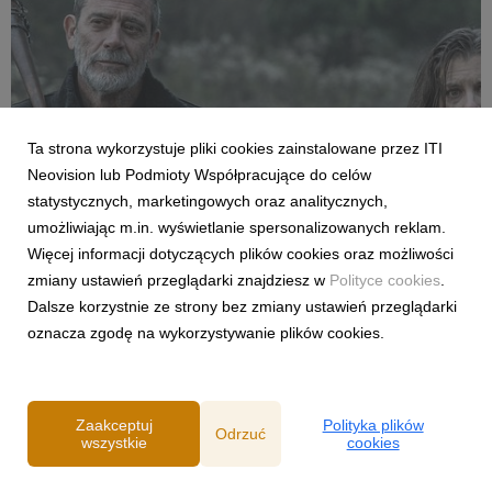
Ta strona wykorzystuje pliki cookies zainstalowane przez ITI
FILMY I SERIALE
Neovision lub Podmioty Współpracujące do celów
Premiera pierwszego odcinka trzeciego
statystycznych, marketingowych oraz analitycznych,
sezonu „The Walking Dead: Dead City” już
umożliwiając m.in. wyświetlanie spersonalizowanych reklam.
dziś w CANAL+
Więcej informacji dotyczących plików cookies oraz możliwości
27 lipca 2026
zmiany ustawień przeglądarki znajdziesz w
Polityce cookies
.
Już dziś polscy fani kultowego uniwersum żywych trupów
Dalsze korzystnie ze strony bez zmiany ustawień przeglądarki
zobaczą nowe przygody Maggie i Negana. Od 27 lipca w
oznacza zgodę na wykorzystywanie plików cookies.
serwisie można oglądać pierwszy odcinek kontynuacji serialu,
a kolejne będą pojawiać się co poniedziałek.
Zaakceptuj
Polityka plików
Odrzuć
wszystkie
cookies
Powered by