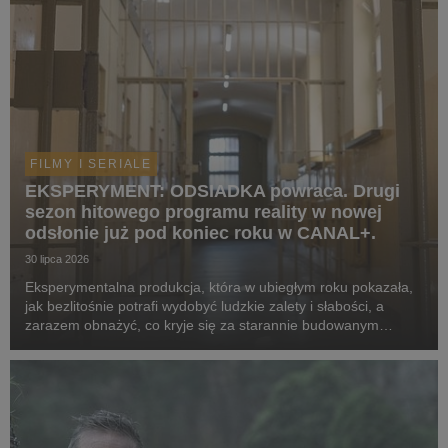
FILMY I SERIALE
EKSPERYMENT: ODSIADKA powraca. Drugi
sezon hitowego programu reality w nowej
odsłonie już pod koniec roku w CANAL+.
30 lipca 2026
Eksperymentalna produkcja, która w ubiegłym roku pokazała,
jak bezlitośnie potrafi wydobyć ludzkie zalety i słabości, a
zarazem obnażyć, co kryje się za starannie budowanym
wizerunek celebrytów, powraca w odświeżonej formie. Tym
razem za więzienne kraty trafią kobiety. ...