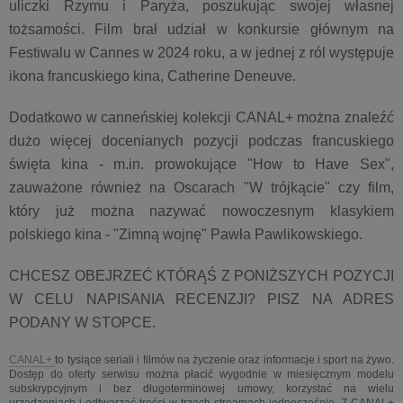
uliczki Rzymu i Paryża, poszukując swojej własnej
tożsamości. Film brał udział w konkursie głównym na
Festiwalu w Cannes w 2024 roku, a w jednej z ról występuje
ikona francuskiego kina, Catherine Deneuve.
Dodatkowo w canneńskiej kolekcji CANAL+ można znaleźć
dużo więcej docenianych pozycji podczas francuskiego
święta kina - m.in. prowokujące "How to Have Sex",
zauważone również na Oscarach "W trójkącie" czy film,
który już można nazywać nowoczesnym klasykiem
polskiego kina - "Zimną wojnę" Pawła Pawlikowskiego.
CHCESZ OBEJRZEĆ KTÓRĄŚ Z PONIŻSZYCH POZYCJI
W CELU NAPISANIA RECENZJI? PISZ NA ADRES
PODANY W STOPCE.
CANAL+
to tysiące seriali i filmów na życzenie oraz informacje i sport na żywo.
Dostęp do oferty serwisu można płacić wygodnie w miesięcznym modelu
subskrypcyjnym i bez długoterminowej umowy, korzystać na wielu
urządzeniach i odtwarzać treści w trzech streamach jednocześnie. Z CANAL+