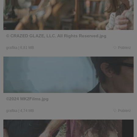
© CRAZED GLAZE, LLC. All Rights Reserved.jpg
grafika
|
6,81 MB
Pobierz
©2024 MK2Films.jpg
grafika
|
4,74 MB
Pobierz