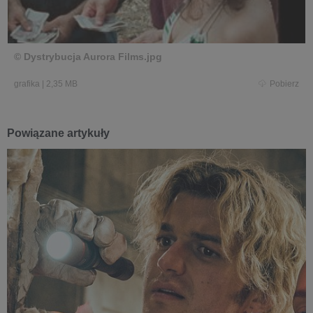
© Dystrybucja Aurora Films.jpg
grafika
|
2,35 MB
Pobierz
Powiązane artykuły