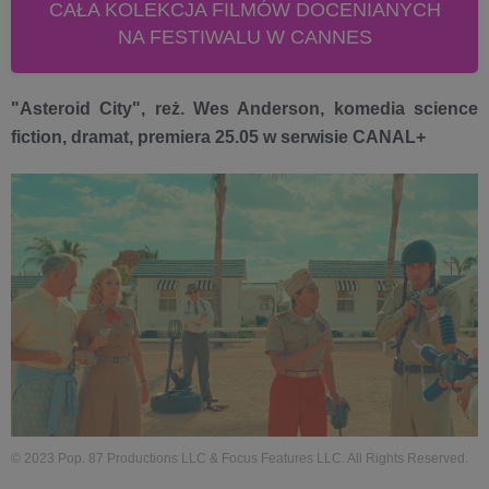
CAŁA KOLEKCJA FILMÓW DOCENIANYCH
NA FESTIWALU W CANNES
"Asteroid City", reż. Wes Anderson, komedia science
fiction, dramat, premiera 25.05 w serwisie CANAL+
© 2023 Pop. 87 Productions LLC & Focus Features LLC. All Rights Reserved.