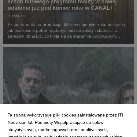
sezon hitowego programu reality w nowej
odsłonie już pod koniec roku w CANAL+.
30 lipca 2026
Eksperymentalna produkcja, która w ubiegłym roku pokazała,
jak bezlitośnie potrafi wydobyć ludzkie zalety i słabości, a
zarazem obnażyć, co kryje się za starannie budowanym
wizerunek celebrytów, powraca w odświeżonej formie. Tym
razem za więzienne kraty trafią kobiety. ...
Ta strona wykorzystuje pliki cookies zainstalowane przez ITI
FILMY I SERIALE
Neovision lub Podmioty Współpracujące do celów
Premiera pierwszego odcinka trzeciego
statystycznych, marketingowych oraz analitycznych,
sezonu „The Walking Dead: Dead City” już