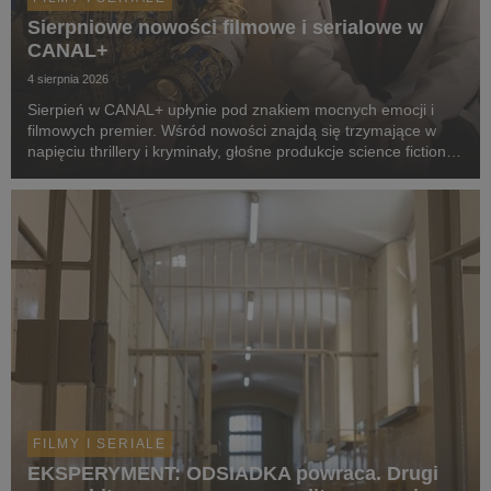
Sierpniowe nowości filmowe i serialowe w
CANAL+
4 sierpnia 2026
Sierpień w CANAL+ upłynie pod znakiem mocnych emocji i
filmowych premier. Wśród nowości znajdą się trzymające w
napięciu thrillery i kryminały, głośne produkcje science fiction,
poruszające dramaty oraz propozycje dla całej rodziny.
Widzowie zobaczą m.in. serial „Skażeni...
FILMY I SERIALE
EKSPERYMENT: ODSIADKA powraca. Drugi