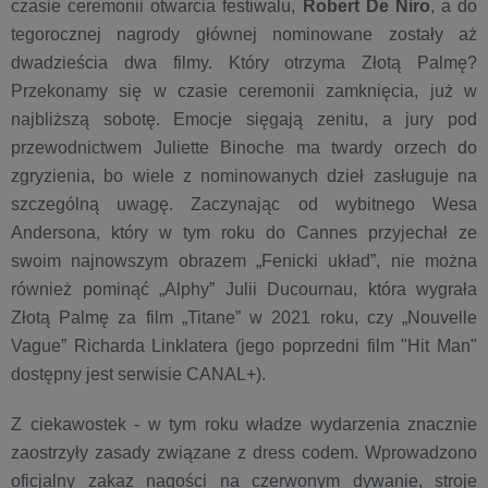
czasie ceremonii otwarcia festiwalu,
Robert De Niro
, a do
tegorocznej nagrody głównej nominowane zostały aż
dwadzieścia dwa filmy. Który otrzyma Złotą Palmę?
Przekonamy się w czasie ceremonii zamknięcia, już w
najbliższą sobotę. Emocje sięgają zenitu, a jury pod
przewodnictwem Juliette Binoche ma twardy orzech do
zgryzienia, bo wiele z nominowanych dzieł zasługuje na
szczególną uwagę. Zaczynając od wybitnego Wesa
Andersona, który w tym roku do Cannes przyjechał ze
swoim najnowszym obrazem „Fenicki układ”, nie można
również pominąć „Alphy” Julii Ducournau, która wygrała
Złotą Palmę za film „Titane” w 2021 roku, czy „Nouvelle
Vague” Richarda Linklatera (jego poprzedni film "Hit Man"
dostępny jest serwisie CANAL+).
Z ciekawostek - w tym roku władze wydarzenia znacznie
zaostrzyły zasady związane z dress codem. Wprowadzono
oficjalny zakaz nagości na czerwonym dywanie, stroje