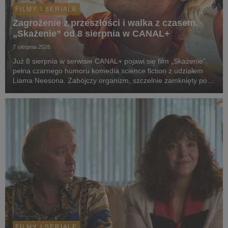
FILMY I SERIALE
Zagrożenie z przeszłości i walka z czasem.
„Skażenie” od 8 sierpnia w CANAL+
7 sierpnia 2026
Już 8 sierpnia w serwisie CANAL+ pojawi się film „Skażenie”,
pełna czarnego humoru komedia science fiction z udziałem
Liama Neesona. Zabójczy organizm, szczelnie zamknięty pod
ziemią przez dekady, wydostaje się na wolność. Jedyną
nadzieją ludzkości staje się dwoje spóźni...
FILMY I SERIALE