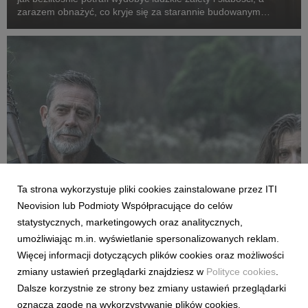
zarazem obnażyć, co kryje się za starannie budowanym
wizerunek celebrytów, powraca w odświeżonej formie. Tym
razem za więzienne kraty trafią kobiety. ...
Ta strona wykorzystuje pliki cookies zainstalowane przez ITI
FILMY I SERIALE
Neovision lub Podmioty Współpracujące do celów
Premiera pierwszego odcinka trzeciego
statystycznych, marketingowych oraz analitycznych,
sezonu „The Walking Dead: Dead City” już
umożliwiając m.in. wyświetlanie spersonalizowanych reklam.
dziś w CANAL+
Więcej informacji dotyczących plików cookies oraz możliwości
27 lipca 2026
zmiany ustawień przeglądarki znajdziesz w
Polityce cookies
.
Już dziś polscy fani kultowego uniwersum żywych trupów
Dalsze korzystnie ze strony bez zmiany ustawień przeglądarki
zobaczą nowe przygody Maggie i Negana. Od 27 lipca w
oznacza zgodę na wykorzystywanie plików cookies.
serwisie można oglądać pierwszy odcinek kontynuacji serialu,