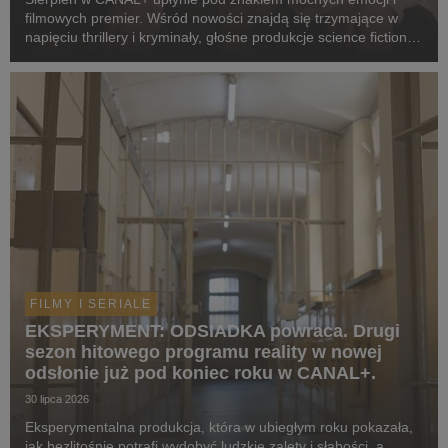
filmowych premier. Wśród nowości znajdą się trzymające w
napięciu thrillery i kryminały, głośne produkcje science fiction,
poruszające dramaty oraz propozycje dla całej rodziny.
Widzowie zobaczą m.in. serial „Skażeni...
FILMY I SERIALE
EKSPERYMENT: ODSIADKA powraca. Drugi
sezon hitowego programu reality w nowej
odsłonie już pod koniec roku w CANAL+.
30 lipca 2026
Eksperymentalna produkcja, która w ubiegłym roku pokazała,
jak bezlitośnie potrafi wydobyć ludzkie zalety i słabości, a