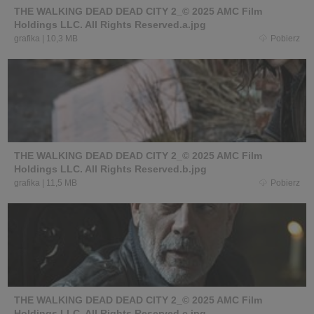
THE WALKING DEAD DEAD CITY 2_© 2025 AMC Film
Holdings LLC. All Rights Reserved.a.jpg
grafika
|
10,3 MB
Pobierz
THE WALKING DEAD DEAD CITY 2_© 2025 AMC Film
Holdings LLC. All Rights Reserved.b.jpg
grafika
|
11,5 MB
Pobierz
THE WALKING DEAD DEAD CITY 2_© 2025 AMC Film
Holdings LLC. All Rights Reserved.c.jpg