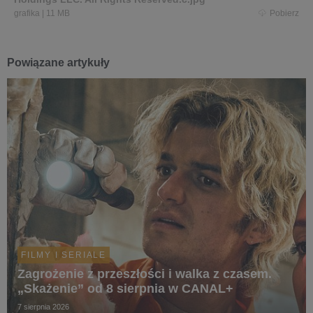
grafika
|
11 MB
Pobierz
Powiązane artykuły
FILMY I SERIALE
Zagrożenie z przeszłości i walka z czasem.
„Skażenie” od 8 sierpnia w CANAL+
7 sierpnia 2026