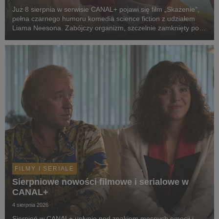
Już 8 sierpnia w serwisie CANAL+ pojawi się film „Skażenie”,
pełna czarnego humoru komedia science fiction z udziałem
Liama Neesona. Zabójczy organizm, szczelnie zamknięty pod
ziemią przez dekady, wydostaje się na wolność. Jedyną
nadzieją ludzkości staje się dwoje spóźni...
FILMY I SERIALE
Sierpniowe nowości filmowe i serialowe w
CANAL+
4 sierpnia 2026
Sierpień w CANAL+ upłynie pod znakiem mocnych emocji i