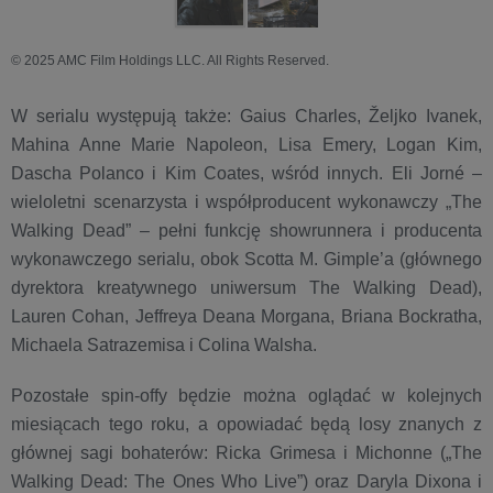
© 2025 AMC Film Holdings LLC. All Rights Reserved.
W serialu występują także: Gaius Charles, Željko Ivanek,
Mahina Anne Marie Napoleon, Lisa Emery, Logan Kim,
Dascha Polanco i Kim Coates, wśród innych. Eli Jorné –
wieloletni scenarzysta i współproducent wykonawczy „The
Walking Dead” – pełni funkcję showrunnera i producenta
wykonawczego serialu, obok Scotta M. Gimple’a (głównego
dyrektora kreatywnego uniwersum The Walking Dead),
Lauren Cohan, Jeffreya Deana Morgana, Briana Bockratha,
Michaela Satrazemisa i Colina Walsha.
Pozostałe spin-offy będzie można oglądać w kolejnych
miesiącach tego roku, a opowiadać będą losy znanych z
głównej sagi bohaterów: Ricka Grimesa i Michonne („The
Walking Dead: The Ones Who Live”) oraz Daryla Dixona i