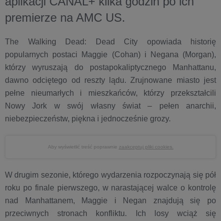
aplikacji CANAL+ kilka godzin po ich
premierze na AMC US.
The Walking Dead: Dead City opowiada historię
popularnych postaci Maggie (Cohan) i Negana (Morgan),
którzy wyruszają do postapokaliptycznego Manhattanu,
dawno odciętego od reszty lądu. Zrujnowane miasto jest
pełne nieumarłych i mieszkańców, którzy przekształcili
Nowy Jork w swój własny świat – pełen anarchii,
niebezpieczeństw, piękna i jednocześnie grozy.
Aby wyświetlić treść poprawnie
zaakceptuj pliki cookies.
W drugim sezonie, którego wydarzenia rozpoczynają się pół
roku po finale pierwszego, w narastającej walce o kontrolę
nad Manhattanem, Maggie i Negan znajdują się po
przeciwnych stronach konfliktu. Ich losy wciąż się