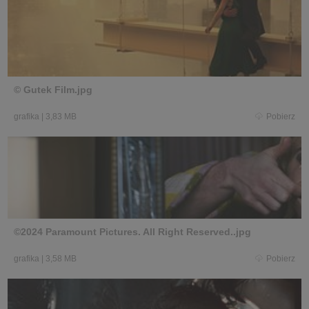
© Gutek Film.jpg
grafika
|
3,83 MB
Pobierz
©2024 Paramount Pictures. All Right Reserved..jpg
grafika
|
3,58 MB
Pobierz