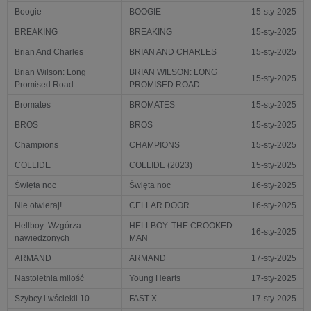
Boogie
BOOGIE
15-sty-2025
BREAKING
BREAKING
15-sty-2025
Brian And Charles
BRIAN AND CHARLES
15-sty-2025
Brian Wilson: Long
BRIAN WILSON: LONG
15-sty-2025
Promised Road
PROMISED ROAD
Bromates
BROMATES
15-sty-2025
BROS
BROS
15-sty-2025
Champions
CHAMPIONS
15-sty-2025
COLLIDE
COLLIDE (2023)
15-sty-2025
Święta noc
Święta noc
16-sty-2025
Nie otwieraj!
CELLAR DOOR
16-sty-2025
Hellboy: Wzgórza
HELLBOY: THE CROOKED
16-sty-2025
nawiedzonych
MAN
ARMAND
ARMAND
17-sty-2025
Nastoletnia miłość
Young Hearts
17-sty-2025
Szybcy i wściekli 10
FAST X
17-sty-2025