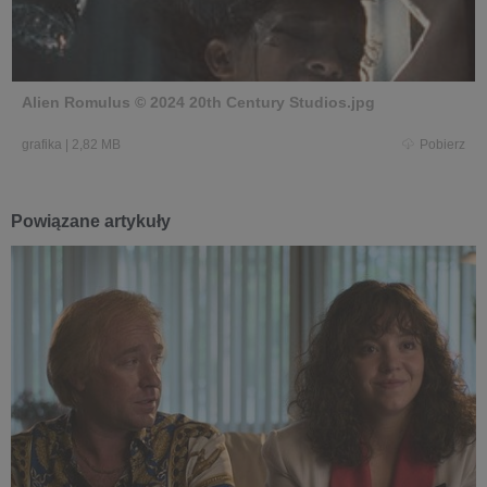
Alien Romulus © 2024 20th Century Studios.jpg
grafika
|
2,82 MB
Pobierz
Powiązane artykuły