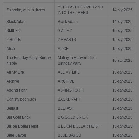
ACROSS THE RIVER AND
Za rzekę, w cień drzew
14-sty-2025
INTO THE TREES
Black Adam
Black Adam
14-sty-2025
SMILE 2
SMILE 2
15-sty-2025
2 Hearts
2 HEARTS
15-sty-2025
Alice
ALICE
15-sty-2025
The Birthday Party: Bunt w
Mutiny in Heaven: The
15-sty-2025
niebie
Birthday Party
All My Life
ALL MY LIFE
15-sty-2025
Archive
ARCHIVE
15-sty-2025
Asking For It
ASKING FOR IT
15-sty-2025
Ognisty podmuch
BACKDRAFT
15-sty-2025
Belfast
BELFAST
15-sty-2025
Big Gold Brick
BIG GOLD BRICK
15-sty-2025
Billion Dollar Heist
BILLION DOLLAR HEIST
15-sty-2025
Blue Bayou
BLUE BAYOU
15-sty-2025