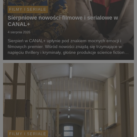
FILMY I SERIALE
Sierpniowe nowości filmowe i serialowe w
CANAL+
4 sierpnia 2026
Sierpień w CANAL+ upłynie pod znakiem mocnych emocji i
filmowych premier. Wśród nowości znajdą się trzymające w
napięciu thrillery i kryminały, głośne produkcje science fiction,
poruszające dramaty oraz propozycje dla całej rodziny.
Widzowie zobaczą m.in. serial „Skażeni...
FILMY I SERIALE