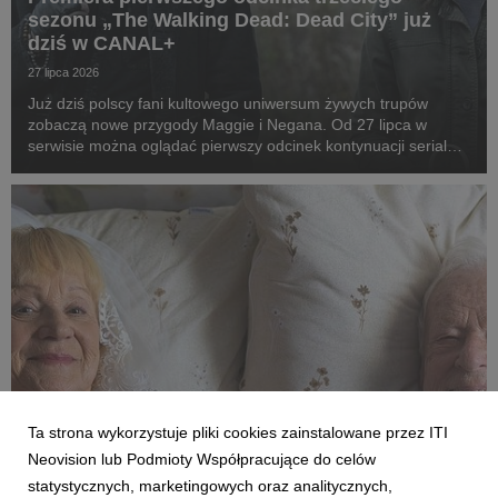
sezonu „The Walking Dead: Dead City” już
dziś w CANAL+
27 lipca 2026
Już dziś polscy fani kultowego uniwersum żywych trupów
zobaczą nowe przygody Maggie i Negana. Od 27 lipca w
serwisie można oglądać pierwszy odcinek kontynuacji serialu,
a kolejne będą pojawiać się co poniedziałek.
Ta strona wykorzystuje pliki cookies zainstalowane przez ITI
FILMY I SERIALE
Neovision lub Podmioty Współpracujące do celów
Szalona podróż, ślub i dalsze rodzinne
statystycznych, marketingowych oraz analitycznych,
perypetie. Komediowy hit „Dalej jazda! 2” od