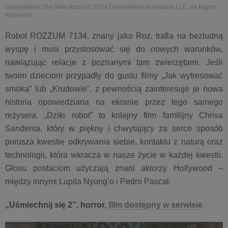
DreamWorks The Wild Robot © 2024 DreamWorks Animation LLC. All Rights
Reserved.
Robot ROZZUM 7134, znany jako Roz, trafia na bezludną
wyspę i musi przystosować się do nowych warunków,
nawiązując relacje z poznanymi tam zwierzętami. Jeśli
twoim dzieciom przypadły do gustu filmy „Jak wytresować
smoka” lub „Krudowie”, z pewnością zainteresuje je nowa
historia opowiedziana na ekranie przez tego samego
reżysera. „Dziki robot” to kolejny film familijny Chrisa
Sandersa, który w piękny i chwytający za serce sposób
porusza kwestie odkrywania siebie, kontaktu z naturą oraz
technologii, która wkracza w nasze życie w każdej kwestii.
Głosu postaciom użyczają znani aktorzy Hollywood –
między innymi Lupita Nyong’o i Pedro Pascal.
„Uśmiechnij się 2”, horror,
film dostępny w serwisie