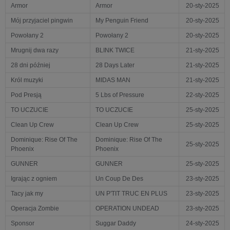
Armor
Armor
20-sty-2025
Mój przyjaciel pingwin
My Penguin Friend
20-sty-2025
Powołany 2
Powołany 2
20-sty-2025
Mrugnij dwa razy
BLINK TWICE
21-sty-2025
28 dni później
28 Days Later
21-sty-2025
Król muzyki
MIDAS MAN
21-sty-2025
Pod Presją
5 Lbs of Pressure
22-sty-2025
TO UCZUCIE
TO UCZUCIE
25-sty-2025
Clean Up Crew
Clean Up Crew
25-sty-2025
Dominique: Rise Of The
Dominique: Rise Of The
25-sty-2025
Phoenix
Phoenix
GUNNER
GUNNER
25-sty-2025
Igrając z ogniem
Un Coup De Des
23-sty-2025
Tacy jak my
UN P'TIT TRUC EN PLUS
23-sty-2025
Operacja Zombie
OPERATION UNDEAD
23-sty-2025
Sponsor
Suggar Daddy
24-sty-2025