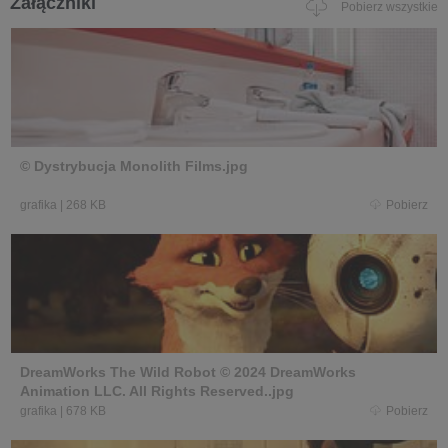
Załączniki
Pobierz wszystkie
© Dystrybucja Monolith Films.jpg
grafika
|
268 KB
Pobierz
DreamWorks The Wild Robot © 2024 DreamWorks
Animation LLC. All Rights Reserved..jpg
grafika
|
678 KB
Pobierz