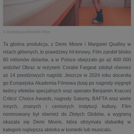
© Dystrybucja Monolith Films
Ta głośna produkcja, z Demi Moore i Margaret Qualley w
rolach głównych, to prawdziwy hit kinowy. Film zarobił blisko
80 milionów dolarów, a w Polsce obejrzało go aż 400 000
widzów! Obraz w reżyserii Coralie Fargeat zdobył również
aż 14 prestiżowych nagród. Jeszcze w 2024 roku doceniła
go Europejska Akademia Filmowa (tutaj po nagrody sięgnęli
twórcy efektów specjalnych oraz operator Benjamin Kracun)
Critics’ Choice Awards, nagrody Saturny, BAFTA oraz wiele
innych, znanych i cenionych instytucji kultury. Film
nominowany był również do Złotych Globów, a wygraną
okazała się Demi Moore, która otrzymała statuetkę w
kategorii najlepsza aktorka w komedii lub musicalu.