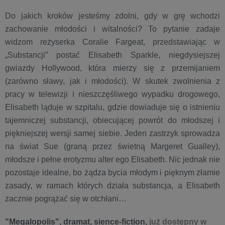
Do jakich kroków jesteśmy zdolni, gdy w grę wchodzi
zachowanie młodości i witalności? To pytanie zadaje
widzom reżyserka Coralie Fargeat, przedstawiając w
„Substancji” postać Elisabeth Sparkle, niegdysiejszej
gwiazdy Hollywood, która mierzy się z przemijaniem
(zarówno sławy, jak i młodości). W skutek zwolnienia z
pracy w telewizji i nieszczęśliwego wypadku drogowego,
Elisabeth ląduje w szpitalu, gdzie dowiaduje się o istnieniu
tajemniczej substancji, obiecującej powrót do młodszej i
piękniejszej wersji samej siebie. Jeden zastrzyk sprowadza
na świat Sue (graną przez świetną Margeret Gualley),
młodsze i pełne erotyzmu alter ego Elisabeth. Nic jednak nie
pozostaje idealne, bo żądza bycia młodym i pięknym złamie
zasady, w ramach których działa substancja, a Elisabeth
zacznie pogrążać się w otchłani…
"Megalopolis", dramat, sience-fiction,
już dostępny w