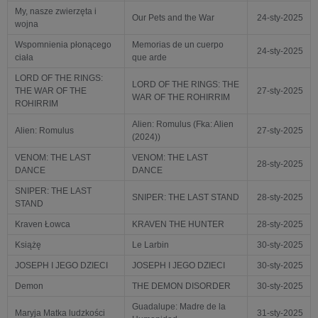
My, nasze zwierzęta i
Our Pets and the War
24-sty-2025
wojna
Wspomnienia płonącego
Memorias de un cuerpo
24-sty-2025
ciała
que arde
LORD OF THE RINGS:
LORD OF THE RINGS: THE
THE WAR OF THE
27-sty-2025
WAR OF THE ROHIRRIM
ROHIRRIM
Alien: Romulus (Fka: Alien
Alien: Romulus
27-sty-2025
(2024))
VENOM: THE LAST
VENOM: THE LAST
28-sty-2025
DANCE
DANCE
SNIPER: THE LAST
SNIPER: THE LAST STAND
28-sty-2025
STAND
Kraven Łowca
KRAVEN THE HUNTER
28-sty-2025
Książę
Le Larbin
30-sty-2025
JOSEPH I JEGO DZIECI
JOSEPH I JEGO DZIECI
30-sty-2025
Demon
THE DEMON DISORDER
30-sty-2025
Guadalupe: Madre de la
Maryja Matka ludzkości
31-sty-2025