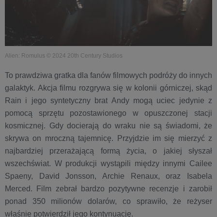
Alien: Romulus © 2024 20th Century Studios
To prawdziwa gratka dla fanów filmowych podróży do innych
galaktyk. Akcja filmu rozgrywa się w kolonii górniczej, skąd
Rain i jego syntetyczny brat Andy mogą uciec jedynie z
pomocą sprzętu pozostawionego w opuszczonej stacji
kosmicznej. Gdy docierają do wraku nie są świadomi, że
skrywa on mroczną tajemnicę. Przyjdzie im się mierzyć z
najbardziej przerażającą formą życia, o jakiej słyszał
wszechświat. W produkcji wystąpili między innymi Cailee
Spaeny, David Jonsson, Archie Renaux, oraz Isabela
Merced. Film zebrał bardzo pozytywne recenzje i zarobił
ponad 350 milionów dolarów, co sprawiło, że reżyser
właśnie potwierdził jego kontynuację.