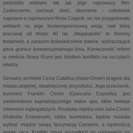
podzieliła widowni tak jak jego najnowszy film.
Zaskoczenie, zachwyt, złość, oburzenie – cokolwiek
napisano o najnowszym filmie Coppoli, nic nie przygotowało
widowni na jego bezkompromisową wizję, nad którą
pracował od blisko 40 lat. „Megalopolis" to filmowy
testament, a zarazem doświadczenie totalne, wykraczające
poza granice konwencjonalnego kina. Konieczność reform
w mieście Nowy Rzym jest źródłem konfliktu na szczytach
władzy.
Genialny architekt Cezar Catalina (Adam Driver) pragnie dla
miasta utopijnej, idealistycznej przyszłości. Jego przeciwnik,
burmistrz Franklin Cicero (Giancarlo Esposito), jest
zwolennikiem kapitalistycznego status quo, które hołduje
interesom najbogatszych. Rozdarta między nimi Julia Cicero
(Nathalie Emmanuel), córka burmistrza, będzie musiała
wybrać między swoją fascynacją Cezarem, a lojalnością
wobec ojca. Konflikt zmusi wszystkich do odpowiedzi na