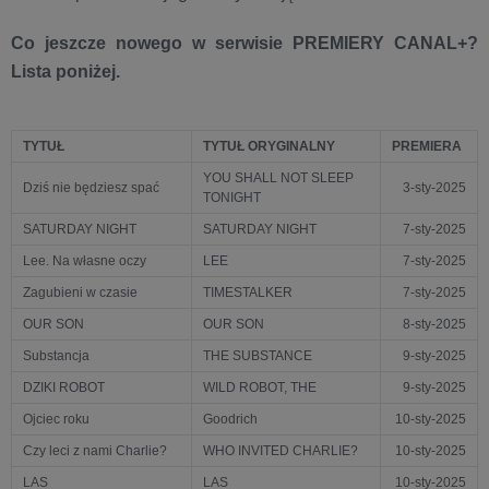
Co jeszcze nowego w serwisie PREMIERY CANAL+?
Lista poniżej.
TYTUŁ
TYTUŁ ORYGINALNY
PREMIERA
YOU SHALL NOT SLEEP
Dziś nie będziesz spać
3-sty-2025
TONIGHT
SATURDAY NIGHT
SATURDAY NIGHT
7-sty-2025
Lee. Na własne oczy
LEE
7-sty-2025
Zagubieni w czasie
TIMESTALKER
7-sty-2025
OUR SON
OUR SON
8-sty-2025
Substancja
THE SUBSTANCE
9-sty-2025
DZIKI ROBOT
WILD ROBOT, THE
9-sty-2025
Ojciec roku
Goodrich
10-sty-2025
Czy leci z nami Charlie?
WHO INVITED CHARLIE?
10-sty-2025
LAS
LAS
10-sty-2025