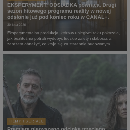
EKSPERYMENT: ODSIADKA powraca. Drugi
sezon hitowego programu reality w nowej
odsłonie już pod koniec roku w CANAL+.
30 lipca 2026
Eksperymentalna produkcja, która w ubiegłym roku pokazała,
jak bezlitośnie potrafi wydobyć ludzkie zalety i słabości, a
zarazem obnażyć, co kryje się za starannie budowanym
wizerunek celebrytów, powraca w odświeżonej formie. Tym
razem za więzienne kraty trafią kobiety. ...
FILMY I SERIALE
Premiera pierwszego odcinka trzeciego