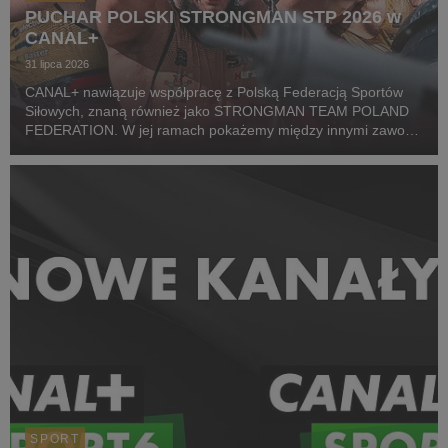
PUCHAR POLSKI STRONGMAN STP 2026 w
CANAL+
31 lipca 2026
CANAL+ nawiązuje współpracę z Polską Federacją Sportów
Siłowych, znaną również jako STRONGMAN TEAM POLAND
FEDERATION. W jej ramach pokażemy między innymi zawody
z cyklu Pucharu Polski Strongman Championship STP 2026.
Pierwszym wydarzeniem prezentowanym w CANAL+ SPORT 5
i...
SPORT