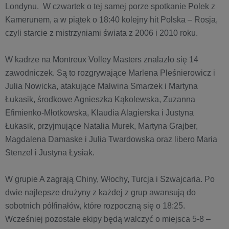
Londynu. W czwartek o tej samej porze spotkanie Polek z
Kamerunem, a w piątek o 18:40 kolejny hit Polska – Rosja,
czyli starcie z mistrzyniami świata z 2006 i 2010 roku.
W kadrze na Montreux Volley Masters znalazło się 14
zawodniczek. Są to rozgrywające Marlena Pleśnierowicz i
Julia Nowicka, atakujące Malwina Smarzek i Martyna
Łukasik, środkowe Agnieszka Kąkolewska, Zuzanna
Efimienko-Młotkowska, Klaudia Alagierska i Justyna
Łukasik, przyjmujące Natalia Murek, Martyna Grajber,
Magdalena Damaske i Julia Twardowska oraz libero Maria
Stenzel i Justyna Łysiak.
W grupie A zagrają Chiny, Włochy, Turcja i Szwajcaria. Po
dwie najlepsze drużyny z każdej z grup awansują do
sobotnich półfinałów, które rozpoczną się o 18:25.
Wcześniej pozostałe ekipy będą walczyć o miejsca 5-8 –