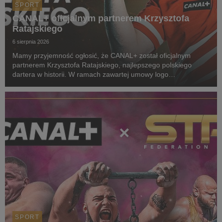
SPORT
CANAL+ oficjalnym partnerem Krzysztofa
Ratajskiego
6 sierpnia 2026
Mamy przyjemność ogłosić, że CANAL+ został oficjalnym
partnerem Krzysztofa Ratajskiego, najlepszego polskiego
dartera w historii. W ramach zawartej umowy logo
CANAL+ będzie eksponowane między innymi na koszulkach
startowych naszego zawodnika podczas
wszystkich oficjalnyc...
SPORT