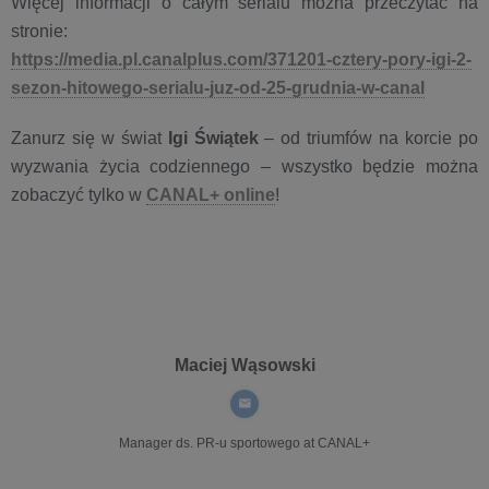
Więcej informacji o całym serialu można przeczytać na
stronie:
https://media.pl.canalplus.com/371201-cztery-pory-igi-2-
sezon-hitowego-serialu-juz-od-25-grudnia-w-canal
Zanurz się w świat
Igi Świątek
– od triumfów na korcie po
wyzwania życia codziennego – wszystko będzie można
zobaczyć tylko w
CANAL+ online
!
Maciej Wąsowski
Manager ds. PR-u sportowego
at CANAL+