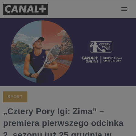
SPORT
„Cztery Pory Igi: Zima” –
premiera pierwszego odcinka
2. sezonu już 25 grudnia w