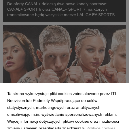
Do oferty CANAL+ dołączą dwa nowe kanały sportowe:
CANAL+ SPORT 6 oraz CANAL+ SPORT 7, na których
transmitowane będą wszystkie mecze LALIGA EA SPORTS.
Rozpoczęcie emisji obu anten planowane jest przed startem
pierwszej kolejki sezonu 2026/27 ligi hiszpańskiej, po formaln...
Ta strona wykorzystuje pliki cookies zainstalowane przez ITI
SPORT
Neovision lub Podmioty Współpracujące do celów
Pełne walki półfinałowe „Projekt Fighter” już
statystycznych, marketingowych oraz analitycznych,
w serwisie streamingowym CANAL+
umożliwiając m.in. wyświetlanie spersonalizowanych reklam.
29 July 2026
Więcej informacji dotyczących plików cookies oraz możliwości
W serwisie streamingowym CANAL+ opublikowano dodatkowy,
zmiany ustawień przeglądarki znajdziesz w
Polityce cookies
.