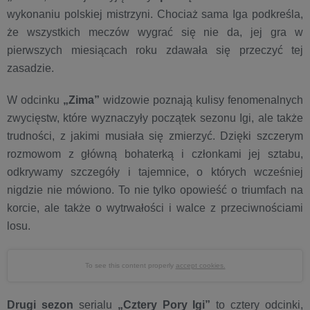
wykonaniu polskiej mistrzyni. Chociaż sama Iga podkreśla,
że wszystkich meczów wygrać się nie da, jej gra w
pierwszych miesiącach roku zdawała się przeczyć tej
zasadzie.
W odcinku
„Zima”
widzowie poznają kulisy fenomenalnych
zwycięstw, które wyznaczyły początek sezonu Igi, ale także
trudności, z jakimi musiała się zmierzyć. Dzięki szczerym
rozmowom z główną bohaterką i członkami jej sztabu,
odkrywamy szczegóły i tajemnice, o których wcześniej
nigdzie nie mówiono. To nie tylko opowieść o triumfach na
korcie, ale także o wytrwałości i walce z przeciwnościami
losu.
To see this content properly
accept cookies.
Drugi sezon
serialu
„Cztery Pory Igi”
to cztery odcinki,