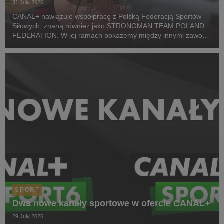
31 July 2026
CANAL+ nawiązuje współpracę z Polską Federacją Sportów
Siłowych, znaną również jako STRONGMAN TEAM POLAND
FEDERATION. W jej ramach pokażemy między innymi zawody
z cyklu Pucharu Polski Strongman Championship STP 2026.
Pierwszym wydarzeniem prezentowanym w CANAL+ SPORT 5
i...
SPORT
Dwa nowe kanały sportowe w ofercie CANAL+
29 July 2026