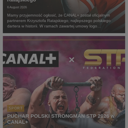
6 August 2026
Mamy przyjemność ogłosić, że CANAL+ został oficjalnym
partnerem Krzysztofa Ratajskiego, najlepszego polskiego
dartera w historii. W ramach zawartej umowy logo
CANAL+ będzie eksponowane między innymi na koszulkach
startowych naszego zawodnika podczas
wszystkich oficjalnyc...
SPORT
PUCHAR POLSKI STRONGMAN STP 2026 w
CANAL+