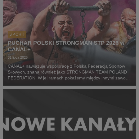
SPORT
PUCHAR POLSKI STRONGMAN STP 2026 w
CANAL+
31 lipca 2026
CANAL+ nawiązuje współpracę z Polską Federacją Sportów
Siłowych, znaną również jako STRONGMAN TEAM POLAND
FEDERATION. W jej ramach pokażemy między innymi zawody
z cyklu Pucharu Polski Strongman Championship STP 2026.
Pierwszym wydarzeniem prezentowanym w CANAL+ SPORT 5
i...