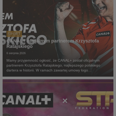
SPORT
CANAL+ oficjalnym partnerem Krzysztofa
Ratajskiego
6 sierpnia 2026
Mamy przyjemność ogłosić, że CANAL+ został oficjalnym
partnerem Krzysztofa Ratajskiego, najlepszego polskiego
dartera w historii. W ramach zawartej umowy logo
CANAL+ będzie eksponowane między innymi na koszulkach
startowych naszego zawodnika podczas
wszystkich oficjalnyc...