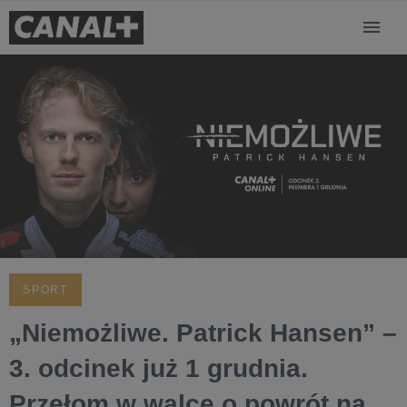
SPORT
„Niemożliwe. Patrick Hansen” –
3. odcinek już 1 grudnia.
Przełom w walce o powrót na