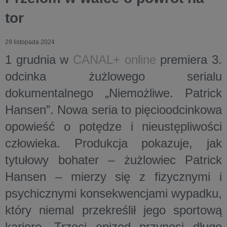
tor
29 listopada 2024
1 grudnia
w
CANAL+ online
premiera
3.
odcinka
żużlowego serialu
dokumentalnego „
Niemożliwe. Patrick
Hansen
”. Nowa seria to pięcioodcinkowa
opowieść o potędze i nieustępliwości
człowieka. Produkcja pokazuje, jak
tytułowy bohater – żużlowiec Patrick
Hansen – mierzy się z fizycznymi i
psychicznymi konsekwencjami wypadku,
który niemal przekreślił jego sportową
karierę. Trzeci epizod przynosi długo