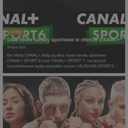
SPORT
Dwa nowe kanały sportowe w ofercie CANAL+
29 lipca 2026
Do oferty CANAL+ dołączą dwa nowe kanały sportowe:
CANAL+ SPORT 6 oraz CANAL+ SPORT 7, na których
transmitowane będą wszystkie mecze LALIGA EA SPORTS.
Rozpoczęcie emisji obu anten planowane jest przed startem
pierwszej kolejki sezonu 2026/27 ligi hiszpańskiej, po formaln...