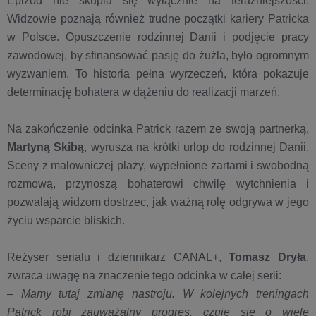
Epizod nie skupia się wyłącznie na teraźniejszości.
Widzowie poznają również trudne początki kariery Patricka
w Polsce. Opuszczenie rodzinnej Danii i podjęcie pracy
zawodowej, by sfinansować pasję do żużla, było ogromnym
wyzwaniem. To historia pełna wyrzeczeń, która pokazuje
determinację bohatera w dążeniu do realizacji marzeń.
Na zakończenie odcinka Patrick razem ze swoją partnerką,
Martyną Skibą
, wyrusza na krótki urlop do rodzinnej Danii.
Sceny z malowniczej plaży, wypełnione żartami i swobodną
rozmową, przynoszą bohaterowi chwilę wytchnienia i
pozwalają widzom dostrzec, jak ważną rolę odgrywa w jego
życiu wsparcie bliskich.
Reżyser serialu i dziennikarz CANAL+,
T
omasz Dryła
,
zwraca uwagę na znaczenie tego odcinka w całej serii:
–
Mamy tutaj zmianę nastroju. W kolejnych treningach
Patrick robi zauważalny progres, czuje się o wiele