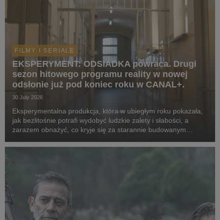
FILMY I SERIALE
EKSPERYMENT: ODSIADKA powraca. Drugi
sezon hitowego programu reality w nowej
odsłonie już pod koniec roku w CANAL+.
30 July 2026
Eksperymentalna produkcja, która w ubiegłym roku pokazała,
jak bezlitośnie potrafi wydobyć ludzkie zalety i słabości, a
zarazem obnażyć, co kryje się za starannie budowanym
wizerunek celebrytów, powraca w odświeżonej formie. Tym
razem za więzienne kraty trafią kobiety. ...