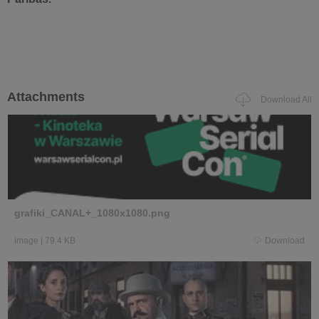
Attachments
Download All
grafiki_CANAL+_1080x1080.png
image
|
79.4 KB
Download