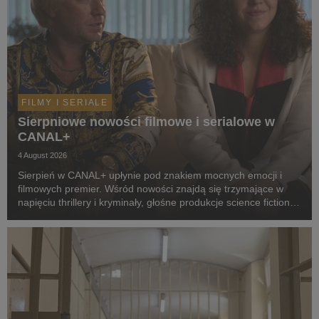
FILMY I SERIALE
Sierpniowe nowości filmowe i serialowe w
CANAL+
4 August 2026
Sierpień w CANAL+ upłynie pod znakiem mocnych emocji i
filmowych premier. Wśród nowości znajdą się trzymające w
napięciu thrillery i kryminały, głośne produkcje science fiction,
poruszające dramaty oraz propozycje dla całej rodziny.
Widzowie zobaczą m.in. serial „Skażeni...