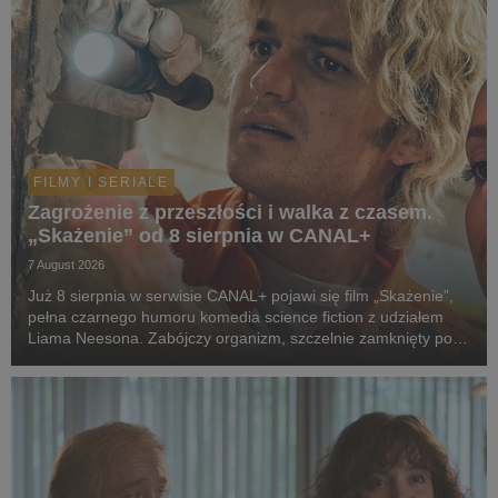
FILMY I SERIALE
Zagrożenie z przeszłości i walka z czasem.
„Skażenie” od 8 sierpnia w CANAL+
7 August 2026
Już 8 sierpnia w serwisie CANAL+ pojawi się film „Skażenie”,
pełna czarnego humoru komedia science fiction z udziałem
Liama Neesona. Zabójczy organizm, szczelnie zamknięty pod
ziemią przez dekady, wydostaje się na wolność. Jedyną
nadzieją ludzkości staje się dwoje spóźni...