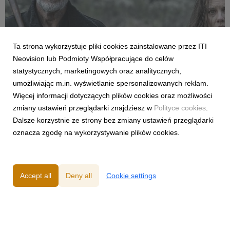
FILMY I SERIALE
Ta strona wykorzystuje pliki cookies zainstalowane przez ITI
Premiera pierwszego odcinka trzeciego
Neovision lub Podmioty Współpracujące do celów
sezonu „The Walking Dead: Dead City” już
statystycznych, marketingowych oraz analitycznych,
dziś w CANAL+
umożliwiając m.in. wyświetlanie spersonalizowanych reklam.
27 July 2026
Więcej informacji dotyczących plików cookies oraz możliwości
Już dziś polscy fani kultowego uniwersum żywych trupów
zmiany ustawień przeglądarki znajdziesz w
Polityce cookies
.
zobaczą nowe przygody Maggie i Negana. Od 27 lipca w
Dalsze korzystnie ze strony bez zmiany ustawień przeglądarki
serwisie można oglądać pierwszy odcinek kontynuacji serialu,
oznacza zgodę na wykorzystywanie plików cookies.
a kolejne będą pojawiać się co poniedziałek.
Accept all
Deny all
Cookie settings
Powered by
Privacy Policy