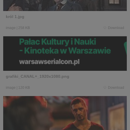
król 1.jpg
image
|
258 KB
Download
grafiki_CANAL+_1920x1080.png
image
|
120 KB
Download