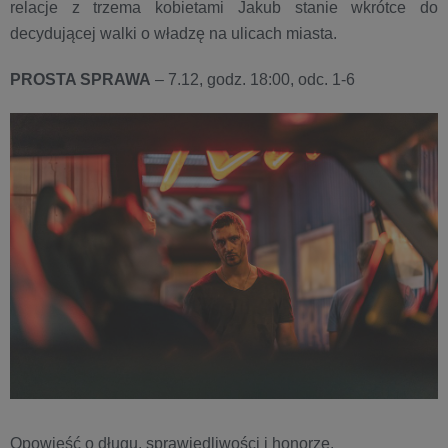
relacje z trzema kobietami Jakub stanie wkrótce do
decydującej walki o władzę na ulicach miasta.
PROSTA SPRAWA
– 7.12, godz. 18:00, odc. 1-6
Opowieść o długu, sprawiedliwości i honorze.