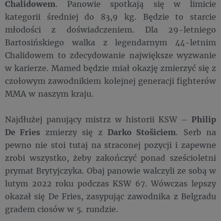
Chalidowem
. Panowie spotkają się w limicie
kategorii średniej do 83,9 kg. Będzie to starcie
młodości z doświadczeniem. Dla 29-letniego
Bartosińskiego walka z legendarnym 44-letnim
Chalidowem to zdecydowanie największe wyzwanie
w karierze. Mamed będzie miał okazję zmierzyć się z
czołowym zawodnikiem kolejnej generacji fighterów
MMA w naszym kraju.
Najdłużej panujący mistrz w historii KSW –
Philip
De Fries
zmierzy się z
Darko Stošiciem
. Serb na
pewno nie stoi tutaj na straconej pozycji i zapewne
zrobi wszystko, żeby zakończyć ponad sześcioletni
prymat Brytyjczyka. Obaj panowie walczyli ze sobą w
lutym 2022 roku podczas KSW 67. Wówczas lepszy
okazał się De Fries, zasypując zawodnika z Belgradu
gradem ciosów w 5. rundzie.