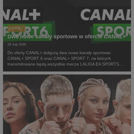
SPORT
Dwa nowe kanały sportowe w ofercie CANAL+
29 July 2026
Do oferty CANAL+ dołączą dwa nowe kanały sportowe:
CANAL+ SPORT 6 oraz CANAL+ SPORT 7, na których
transmitowane będą wszystkie mecze LALIGA EA SPORTS.
Rozpoczęcie emisji obu anten planowane jest przed startem
pierwszej kolejki sezonu 2026/27 ligi hiszpańskiej, po formaln...