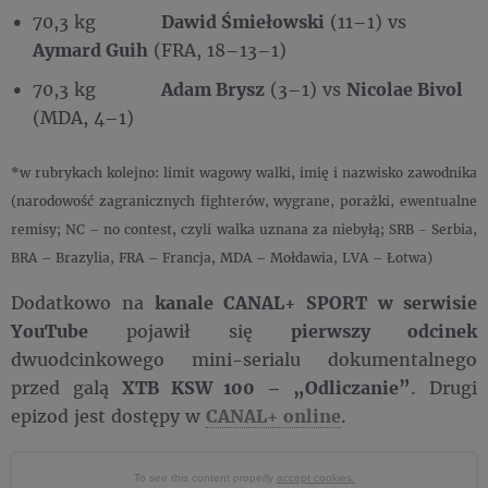
70,3 kg
Dawid Śmiełowski
(11–1) vs
Aymard Guih
(FRA, 18–13–1)
70,3 kg
Adam Brysz
(3–1) vs
Nicolae Bivol
(MDA, 4–1)
*w rubrykach kolejno: limit wagowy walki, imię i nazwisko zawodnika
(narodowość zagranicznych fighterów, wygrane, porażki, ewentualne
remisy; NC – no contest, czyli walka uznana za niebyłą; SRB - Serbia,
BRA – Brazylia, FRA – Francja, MDA – Mołdawia, LVA – Łotwa)
Dodatkowo na
kanale CANAL+ SPORT
w serwisie
YouTube
pojawił się
pierwszy odcinek
dwuodcinkowego mini-serialu dokumentalnego
przed galą
XTB KSW 100 – „Odliczanie”
. Drugi
epizod jest dostępy w
CANAL+ online
.
To see this content properly
accept cookies.