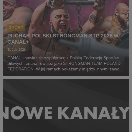
SPORT
PUCHAR POLSKI STRONGMAN STP 2026 w
CANAL+
31 July 2026
CANAL+ nawiązuje współpracę z Polską Federacją Sportów
Siłowych, znaną również jako STRONGMAN TEAM POLAND
FEDERATION. W jej ramach pokażemy między innymi zawody
z cyklu Pucharu Polski Strongman Championship STP 2026.
Pierwszym wydarzeniem prezentowanym w CANAL+ SPORT 5
i...