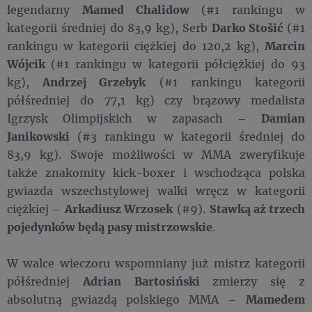
legendarny
Mamed Chalidow
(#1 rankingu w
kategorii średniej do 83,9 kg), Serb
Darko Stošić
(#1
rankingu w kategorii ciężkiej do 120,2 kg),
Marcin
Wójcik
(#1 rankingu w kategorii półciężkiej do 93
kg),
Andrzej Grzebyk
(#1 rankingu kategorii
półśredniej do 77,1 kg) czy brązowy medalista
Igrzysk Olimpijskich w zapasach –
Damian
Janikowski
(#3 rankingu w kategorii średniej do
83,9 kg). Swoje możliwości w MMA zweryfikuje
także znakomity kick-boxer i wschodząca polska
gwiazda wszechstylowej walki wręcz w kategorii
ciężkiej –
Arkadiusz Wrzosek
(#9).
Stawką aż trzech
pojedynków będą pasy mistrzowskie
.
W walce wieczoru wspomniany już mistrz kategorii
półśredniej
Adrian
Bartosiński
zmierzy się z
absolutną gwiazdą polskiego MMA –
Mamedem