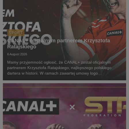
SPORT
CANAL+ oficjalnym partnerem Krzysztofa
Ratajskiego
6 August 2026
Mamy przyjemność ogłosić, że CANAL+ został oficjalnym
partnerem Krzysztofa Ratajskiego, najlepszego polskiego
dartera w historii. W ramach zawartej umowy logo
CANAL+ będzie eksponowane między innymi na koszulkach
startowych naszego zawodnika podczas
wszystkich oficjalnyc...