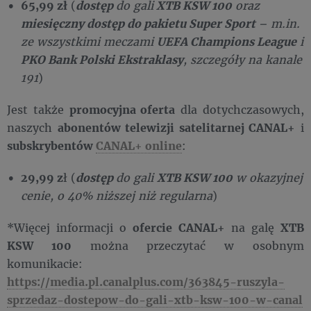
65,99 zł
(
dostęp
do gali
XTB KSW 100
oraz
miesięczny dostęp do pakietu Super Sport
– m.in.
ze wszystkimi meczami
UEFA Champions League
i
PKO Bank Polski Ekstraklasy
, szczegóły na kanale
191
)
Jest także
promocyjna oferta
dla dotychczasowych,
naszych
abonentów telewizji satelitarnej CANAL+
i
subskrybentów
CANAL+ online
:
29,99 z
ł (
dostęp
do gali
XTB KSW 100
w okazyjnej
cenie, o 40% niższej niż regularna
)
*Więcej informacji o
ofercie CANAL+
na galę
XTB
KSW 100
można przeczytać w osobnym
komunikacie:
https://media.pl.canalplus.com/363845-ruszyla-
sprzedaz-dostepow-do-gali-xtb-ksw-100-w-canal