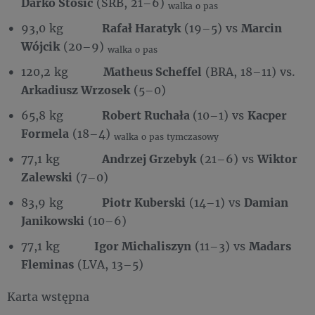
Darko Stosić
(SRB, 21–6)
walka o pas
93,0 kg
Rafał Haratyk
(19–5) vs
Marcin
Wójcik
(20–9)
walka o pas
120,2 kg
Matheus Scheffel
(BRA, 18–11) vs.
Arkadiusz Wrzosek
(5–0)
65,8 kg
Robert Ruchała
(10–1) vs
Kacper
Formela
(18–4)
walka o pas tymczasowy
77,1 kg
Andrzej Grzebyk
(21–6) vs
Wiktor
Zalewski
(7–0)
83,9 kg
Piotr Kuberski
(14–1) vs
Damian
Janikowski
(10–6)
77,1 kg
Igor Michaliszyn
(11–3) vs
Madars
Fleminas
(LVA, 13–5)
Karta wstępna