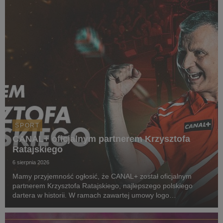
SPORT
CANAL+ oficjalnym partnerem Krzysztofa
Ratajskiego
6 sierpnia 2026
Mamy przyjemność ogłosić, że CANAL+ został oficjalnym
partnerem Krzysztofa Ratajskiego, najlepszego polskiego
dartera w historii. W ramach zawartej umowy logo
CANAL+ będzie eksponowane między innymi na koszulkach
startowych naszego zawodnika podczas