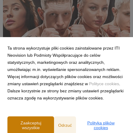
Ta strona wykorzystuje pliki cookies zainstalowane przez ITI
Neovision lub Podmioty Współpracujące do celów
SPORT
statystycznych, marketingowych oraz analitycznych,
Pełne walki półfinałowe „Projekt Fighter” już
umożliwiając m.in. wyświetlanie spersonalizowanych reklam.
w serwisie streamingowym CANAL+
Więcej informacji dotyczących plików cookies oraz możliwości
29 lipca 2026
zmiany ustawień przeglądarki znajdziesz w
Polityce cookies
.
W serwisie streamingowym CANAL+ opublikowano dodatkowy,
Dalsze korzystnie ze strony bez zmiany ustawień przeglądarki
bonusowy odcinek programu „Projekt Fighter”. Odpowiadając
oznacza zgodę na wykorzystywanie plików cookies.
na oczekiwania fanów MMA, CANAL+ udostępnił pełny
przebieg obu walk półfinałowych. Pojedynki Karoliny
Gackowskiej z Zofią Rybicką oraz Cypriana Wieczorka z D...
Zaakceptuj
Polityka plików
Odrzuć
wszystkie
cookies