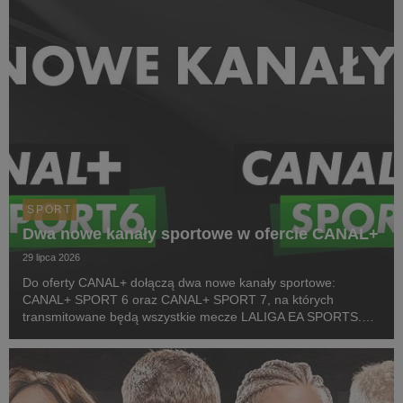
SPORT
Dwa nowe kanały sportowe w ofercie CANAL+
29 lipca 2026
Do oferty CANAL+ dołączą dwa nowe kanały sportowe:
CANAL+ SPORT 6 oraz CANAL+ SPORT 7, na których
transmitowane będą wszystkie mecze LALIGA EA SPORTS.
Rozpoczęcie emisji obu anten planowane jest przed startem
pierwszej kolejki sezonu 2026/27 ligi hiszpańskiej, po formaln...