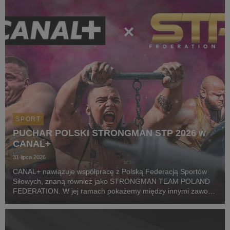
wszystkich oficjalnyc...
SPORT
PUCHAR POLSKI STRONGMAN STP 2026 w
CANAL+
31 lipca 2026
CANAL+ nawiązuje współpracę z Polską Federacją Sportów
Siłowych, znaną również jako STRONGMAN TEAM POLAND
FEDERATION. W jej ramach pokażemy między innymi zawody
z cyklu Pucharu Polski Strongman Championship STP 2026.
Pierwszym wydarzeniem prezentowanym w CANAL+ SPORT 5
i...