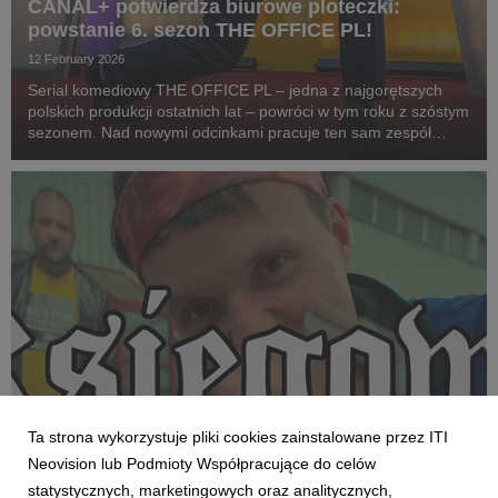
CANAL+ potwierdza biurowe ploteczki:
powstanie 6. sezon THE OFFICE PL!
12 February 2026
Serial komediowy THE OFFICE PL – jedna z najgorętszych
polskich produkcji ostatnich lat – powróci w tym roku z szóstym
sezonem. Nad nowymi odcinkami pracuje ten sam zespół
twórców, odpowiedzialny za dotychczasowy sukces serialu, co
zagwarantuje spójność stylu, humoru i t...
Ta strona wykorzystuje pliki cookies zainstalowane przez ITI
Neovision lub Podmioty Współpracujące do celów
THE OFFICE PL
statystycznych, marketingowych oraz analitycznych,