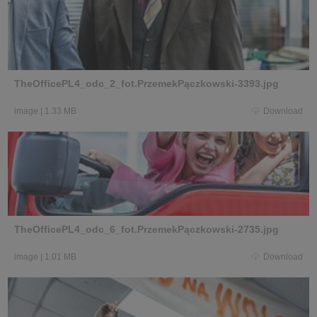
TheOfficePL4_odc_2_fot.PrzemekPączkowski-3393.jpg
image
|
1.33 MB
Download
TheOfficePL4_odc_6_fot.PrzemekPączkowski-2735.jpg
image
|
1.01 MB
Download