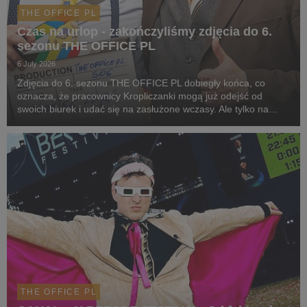
THE OFFICE PL
Czas na urlop - zakończyliśmy zdjęcia do 6.
sezonu THE OFFICE PL
6 July 2026
Zdjęcia do 6. sezonu THE OFFICE PL dobiegły końca, co
oznacza, że pracownicy Kropliczanki mogą już odejść od
swoich biurek i udać się na zasłużone wczasy. Ale tylko na
chwilę, bo jeszcze w tym roku spotkamy ich ponownie w
CANAL+.
THE OFFICE PL