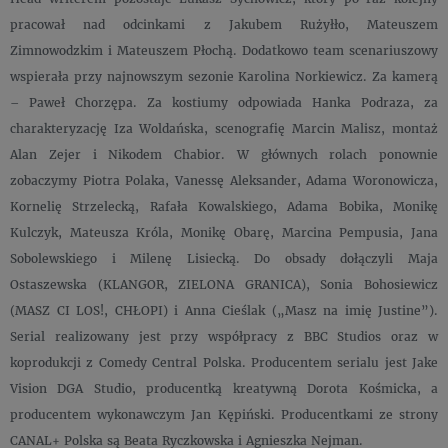
pracował nad odcinkami z Jakubem Rużyłło, Mateuszem
Zimnowodzkim i Mateuszem Płochą. Dodatkowo team scenariuszowy
wspierała przy najnowszym sezonie Karolina Norkiewicz. Za kamerą
– Paweł Chorzępa. Za kostiumy odpowiada Hanka Podraza, za
charakteryzację Iza Woldańska, scenografię Marcin Malisz, montaż
Alan Zejer i Nikodem Chabior. W głównych rolach ponownie
zobaczymy Piotra Polaka, Vanessę Aleksander, Adama Woronowicza,
Kornelię Strzelecką, Rafała Kowalskiego, Adama Bobika, Monikę
Kulczyk, Mateusza Króla, Monikę Obarę, Marcina Pempusia, Jana
Sobolewskiego i Milenę Lisiecką. Do obsady dołączyli Maja
Ostaszewska (KLANGOR, ZIELONA GRANICA), Sonia Bohosiewicz
(MASZ CI LOS!, CHŁOPI) i Anna Cieślak („Masz na imię Justine”).
Serial realizowany jest przy współpracy z BBC Studios oraz w
koprodukcji z Comedy Central Polska. Producentem serialu jest Jake
Vision DGA Studio, producentką kreatywną Dorota Kośmicka, a
producentem wykonawczym Jan Kępiński. Producentkami ze strony
CANAL+ Polska są Beata Ryczkowska i Agnieszka Nejman.