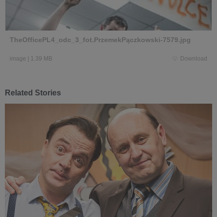
TheOfficePL4_odc_3_fot.PrzemekPączkowski-7579.jpg
image
|
1.39 MB
Download
Related Stories