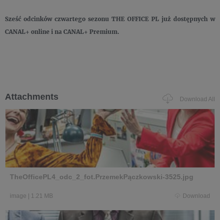
Sześć odcinków czwartego sezonu THE OFFICE PL już dostępnych w
CANAL+ online i na CANAL+ Premium.
Attachments
Download All
TheOfficePL4_odc_2_fot.PrzemekPączkowski-3525.jpg
image
|
1.21 MB
Download