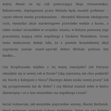
Arletę Mosór (w tej roli powracająca Maja Ostaszewska).
Bohaterowie, dopingowani przez Michała będą musieli próbować –
często wbrew swoim przekonaniom - obrzydzić klientom ekologiczny
ruch, wymyślać akcje marketingowe przeciwko wodzie z kranu, a
także szukać stronników w urzędzie miasta, w którym poznamy jego
pracownicę mającą wiele wspólnego z Darkiem Wasiakiem. Grozy
temu wydarzeniu dodaje fakt, że z powodu kranówkowej akcji
zagrożony zostaje stand-uperski debiut Michała podczas Dni
Siedlec…
Czy Kropliczanka wyjdzie z tej wojny zwycięsko? Jak Patrycja
odnajdzie się w nowej roli w firmie? Jaką tajemnicą nie chce podzielić
się Darek z kolegami z biura? Dlaczego Adam szuka nowej pracy? Jak
idą przygotowania Asi do ślubu? I czy Michał znalazł sobie w końcu
dziewczynę i co z tym wszystkim ma wspólnego Levan?
Serial reżyseruje, jak wszystkie poprzednie sezony, Maciej Bochniak.
Head writerem pozostaje Łukasz Sychowicz, który po raz kolejny