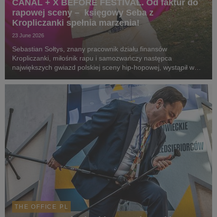
CANAL + X BEFORE FESTIVAL. Od faktur do
rapowej sceny – księgowy Seba z
Kropliczanki spełnia marzenia!
23 June 2026
Sebastian Sołtys, znany pracownik działu finansów
Kropliczanki, miłośnik rapu i samozwańczy następca
największych gwiazd polskiej sceny hip-hopowej, wystąpił w
niedzielę 21 czerwca podczas Before Festival w Siedlcach.
THE OFFICE PL