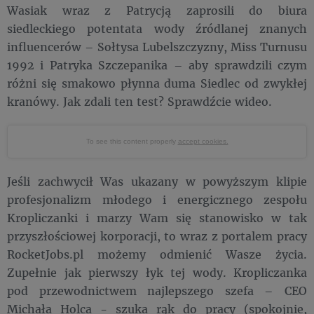
Wasiak wraz z Patrycją zaprosili do biura
siedleckiego potentata wody źródlanej znanych
influencerów – Sołtysa Lubelszczyzny, Miss Turnusu
1992 i Patryka Szczepanika – aby sprawdzili czym
różni się smakowo płynna duma Siedlec od zwykłej
kranówy. Jak zdali ten test? Sprawdźcie wideo.
To see this content properly
accept cookies.
Jeśli zachwycił Was ukazany w powyższym klipie
profesjonalizm młodego i energicznego zespołu
Kropliczanki i marzy Wam się stanowisko w tak
przyszłościowej korporacji, to wraz z portalem pracy
RocketJobs.pl możemy odmienić Wasze życia.
Zupełnie jak pierwszy łyk tej wody. Kropliczanka
pod przewodnictwem najlepszego szefa – CEO
Michała Holca - szuka rąk do pracy (spokojnie,