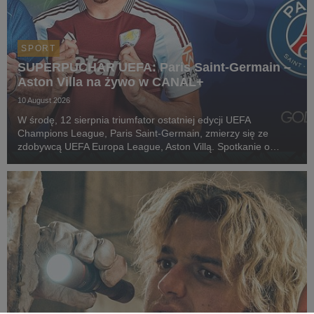
SPORT
SUPERPUCHAR UEFA: Paris Saint-Germain –
Aston Villa na żywo w CANAL+
10 August 2026
W środę, 12 sierpnia triumfator ostatniej edycji UEFA
Champions League, Paris Saint-Germain, zmierzy się ze
zdobywcą UEFA Europa League, Aston Villą. Spotkanie o
Superpuchar UEFA rozpocznie się o godz. 21:00 i będzie
transmitowane na żywo w CANAL+ SPORT, CANAL+ EXTRA 1
o...