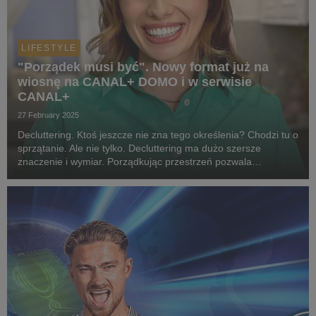
LIFESTYLE
"Porządek musi być". Nowy format już na
wiosnę na CANAL+ DOMO i w serwisie
CANAL+
27 February 2025
Decluttering. Ktoś jeszcze nie zna tego określenia? Chodzi tu o
sprzątanie. Ale nie tylko. Decluttering ma dużo szersze
znaczenie i wymiar. Porządkując przestrzeń pozwala
wprowadzić ład i harmonię w życie. CANAL+ już wiosną
zaprasza na pierwszy w Polsce format telewizyjn...