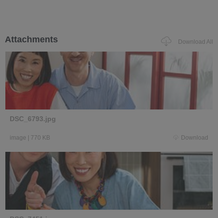
Attachments
Download All
DSC_6793.jpg
image
|
770 KB
Download