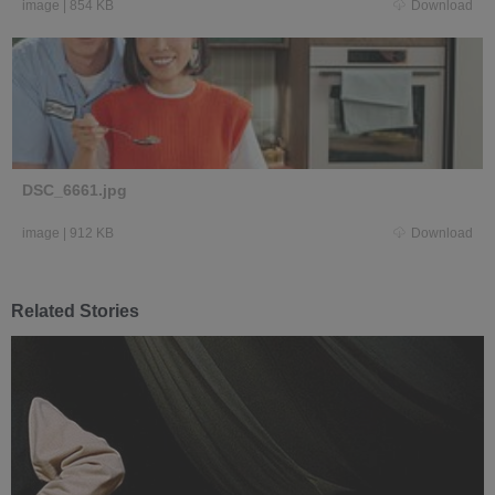
image
|
854 KB
Download
DSC_6661.jpg
image
|
912 KB
Download
Related Stories