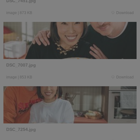
DSC_7451.jpg
image
|
873 KB
Download
DSC_7007.jpg
image
|
853 KB
Download
DSC_7254.jpg