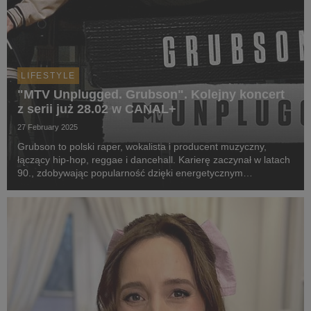
LIFESTYLE
"MTV Unplugged. Grubson". Kolejny koncert
z serii już 28.02 w CANAL+
27 February 2025
Grubson to polski raper, wokalista i producent muzyczny,
łączący hip-hop, reggae i dancehall. Karierę zaczynał w latach
90., zdobywając popularność dzięki energetycznym
brzmieniom i pozytywnym tekstom. Teraz dołącza do grona
artystów w legendarnym cyklu MTV Unplugged. Za...