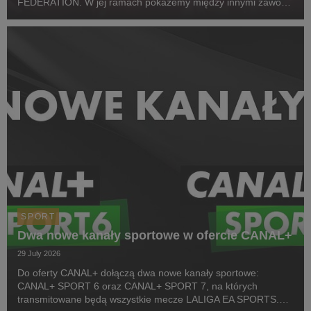
FEDERATION. W jej ramach pokażemy między innymi zawody
z cyklu Pucharu Polski Strongman Championship STP 2026.
Pierwszym wydarzeniem prezentowanym w CANAL+ SPORT 5
i...
SPORT
Dwa nowe kanały sportowe w ofercie CANAL+
29 July 2026
Do oferty CANAL+ dołączą dwa nowe kanały sportowe:
CANAL+ SPORT 6 oraz CANAL+ SPORT 7, na których
transmitowane będą wszystkie mecze LALIGA EA SPORTS.