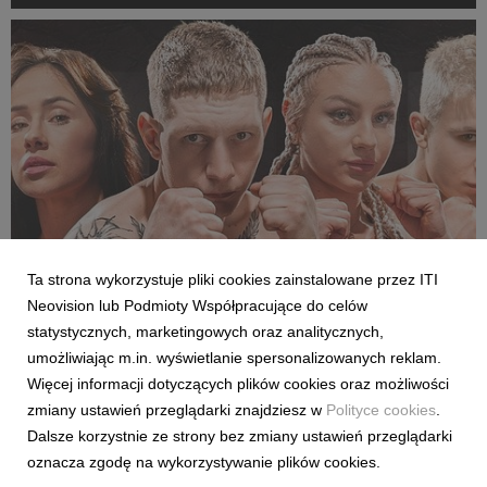
Rozpoczęcie emisji obu anten planowane jest przed startem
pierwszej kolejki sezonu 2026/27 ligi hiszpańskiej, po formaln...
Ta strona wykorzystuje pliki cookies zainstalowane przez ITI
SPORT
Neovision lub Podmioty Współpracujące do celów
Pełne walki półfinałowe „Projekt Fighter” już
statystycznych, marketingowych oraz analitycznych,
w serwisie streamingowym CANAL+
umożliwiając m.in. wyświetlanie spersonalizowanych reklam.
29 July 2026
Więcej informacji dotyczących plików cookies oraz możliwości
W serwisie streamingowym CANAL+ opublikowano dodatkowy,
zmiany ustawień przeglądarki znajdziesz w
Polityce cookies
.
bonusowy odcinek programu „Projekt Fighter”. Odpowiadając
Dalsze korzystnie ze strony bez zmiany ustawień przeglądarki
na oczekiwania fanów MMA, CANAL+ udostępnił pełny
oznacza zgodę na wykorzystywanie plików cookies.
przebieg obu walk półfinałowych. Pojedynki Karoliny