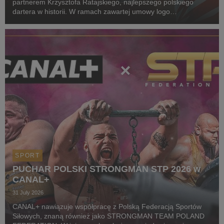
partnerem Krzysztofa Ratajskiego, najlepszego polskiego
dartera w historii. W ramach zawartej umowy logo
CANAL+ będzie eksponowane między innymi na koszulkach
startowych naszego zawodnika podczas
wszystkich oficjalnyc...
SPORT
PUCHAR POLSKI STRONGMAN STP 2026 w
CANAL+
31 July 2026
CANAL+ nawiązuje współpracę z Polską Federacją Sportów
Siłowych, znaną również jako STRONGMAN TEAM POLAND