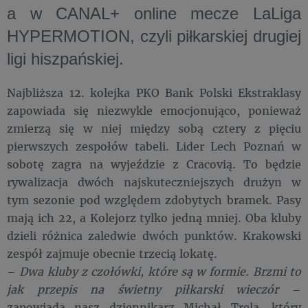
a w CANAL+ online mecze
LaLiga
HYPERMOTION
, czyli piłkarskiej drugiej
ligi hiszpańskiej.
Najbliższa 12. kolejka PKO Bank Polski Ekstraklasy
zapowiada się niezwykle emocjonująco, ponieważ
zmierzą się w niej między sobą cztery z pięciu
pierwszych zespołów tabeli. Lider Lech Poznań w
sobotę zagra na wyjeździe z Cracovią. To będzie
rywalizacja dwóch najskuteczniejszych drużyn w
tym sezonie pod względem zdobytych bramek. Pasy
mają ich 22, a Kolejorz tylko jedną mniej. Oba kluby
dzieli różnica zaledwie dwóch punktów. Krakowski
zespół zajmuje obecnie trzecią lokatę.
–
Dwa kluby z czołówki, które są w formie. Brzmi to
jak przepis na świetny piłkarski wieczór
–
zapowiada nasz dziennikarz Michał Trela, który