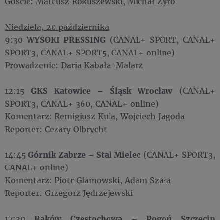
Goście: Mateusz Rokuszewski, Michał Żyro
Niedziela, 20 października
9:30
WYSOKI PRESSING
(CANAL+ SPORT, CANAL+
SPORT3, CANAL+ SPORT5, CANAL+ online)
Prowadzenie: Daria Kabała-Malarz
12:15
GKS Katowice – Śląsk Wrocław
(CANAL+
SPORT3, CANAL+ 360, CANAL+ online)
Komentarz: Remigiusz Kula, Wojciech Jagoda
Reporter: Cezary Olbrycht
14:45
Górnik Zabrze – Stal Mielec
(CANAL+ SPORT3,
CANAL+ online)
Komentarz: Piotr Glamowski, Adam Szała
Reporter: Grzegorz Jędrzejewski
17:30
Raków Częstochowa – Pogoń Szczecin