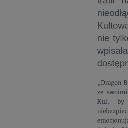
trafił 
nieodłą
Kultow
nie tyl
wpisał
dostęp
„Dragon B
ze swoimi
Kul, by
niebezpi
emocjonuj