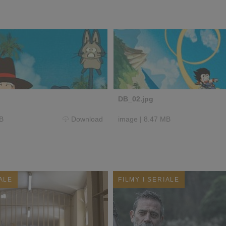
DB_02.jpg
B
Download
image
|
8.47 MB
IALE
FILMY I SERIALE