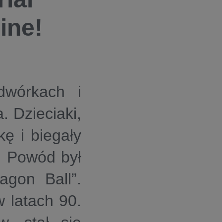
ine!
wórkach i
. Dzieciaki,
kę i biegały
. Powód był
agon Ball”.
w latach 90.