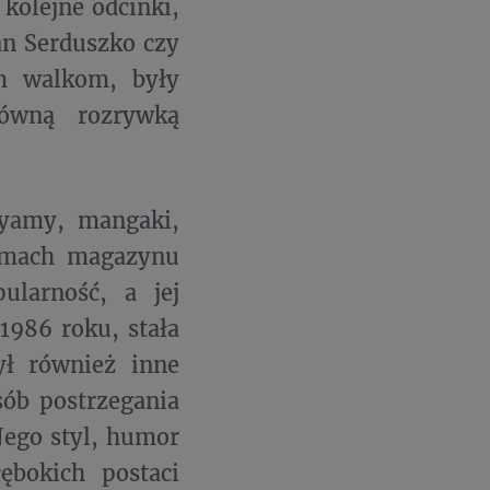
 kolejne odcinki,
tan Serduszko czy
m walkom, były
ówną rozrywką
iyamy, mangaki,
łamach magazynu
larność, a jej
1986 roku, stała
ył również inne
sób postrzegania
Jego styl, humor
ębokich postaci