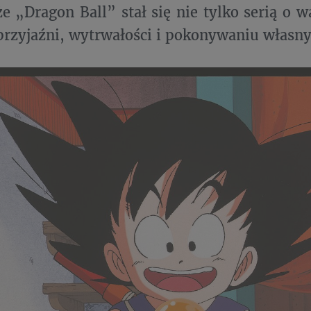
że „Dragon Ball” stał się nie tylko serią o w
 przyjaźni, wytrwałości i pokonywaniu własny