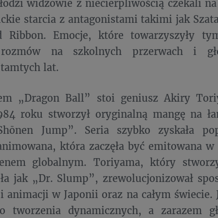
łodzi widzowie z niecierpliwością czekali na
ickie starcia z antagonistami takimi jak Sza
 Ribbon. Emocje, które towarzyszyły ty
rozmów na szkolnych przerwach i gł
tamtych lat.
em „Dragon Ball” stoi geniusz Akiry Tor
984 roku stworzył oryginalną mangę na 
hōnen Jump”. Seria szybko zyskała popu
animowana, która zaczęła być emitowana w 
enem globalnym. Toriyama, który stworz
ła jak „Dr. Slump”, zrewolucjonizował spo
 animacji w Japonii oraz na całym świecie. 
do tworzenia dynamicznych, a zarazem gł