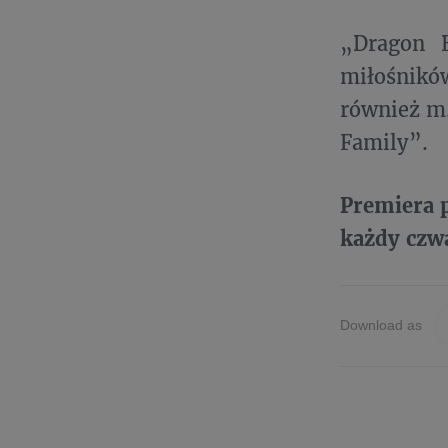
„Dragon B
miłośników
również m.
Family”.
Premiera p
każdy czw
Download as