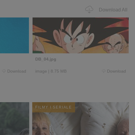
Download All
DB_04.jpg
Download
image
|
8.75 MB
Download
FILMY I SERIALE