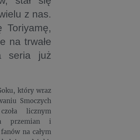
w, stał się
ielu z nas.
ę Toriyamę,
że na trwałe
a seria już
oku, który wraz
iwaniu Smoczych
czoła licznym
ch przemian i
 fanów na całym