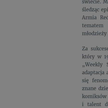
świecie. M
śledząc ep
Armia Red
tematem 
młodzieży 
Za sukces
który w 1
„Weekly S
adaptacja 
się fenom
znane dzie
komiksów i
i talent 