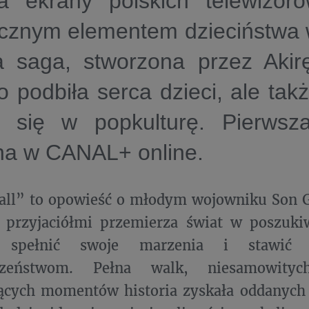
na ekrany polskich telewizoró
cznym elementem dzieciństwa w
a saga, stworzona przez Akir
ko podbiła serca dzieci, ale tak
a się w popkulturę. Pierwsz
na w CANAL+ online.
all” to opowieść o młodym wojowniku Son G
 przyjaciółmi przemierza świat w poszuk
 spełnić swoje marzenia i stawić 
eczeństwom. Pełna walk, niesamowity
ących momentów historia zyskała oddanych