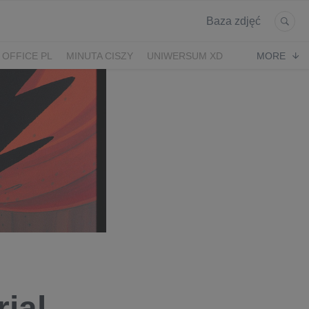
Baza zdjęć
 OFFICE PL
MINUTA CISZY
UNIWERSUM XD
MORE
KRUK
POWRÓT
ial