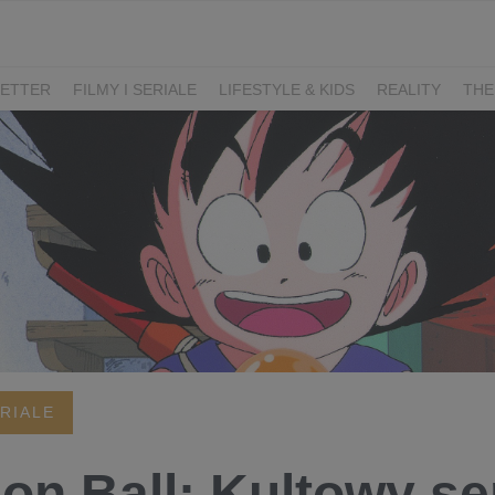
ETTER
FILMY I SERIALE
LIFESTYLE & KIDS
REALITY
THE
I
KIEDY ŚLUB?
BELFER
SORTOWNIA
KLANGOR
WILK
T
LIFESTYLE
ERIALE
on Ball: Kultowy ser