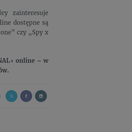
ry zainteresuje
line dostępne są
tone” czy „Spy x
ANAL+ online – w
ów.
e