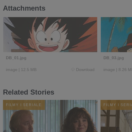
Attachments
DB_01.jpg
DB_03.jpg
image
|
12.5 MB
Download
image
|
8.26 M
Related Stories
FILMY I SERIALE
FILMY I SER