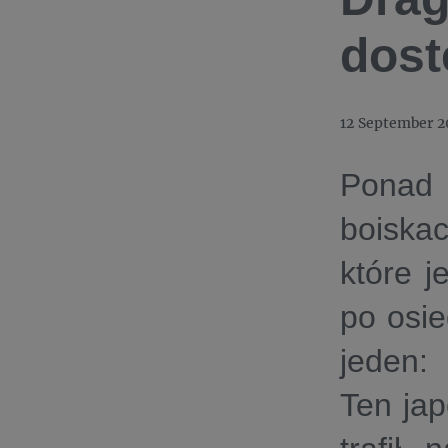
dost
12 September 2
Ponad
boiskac
które j
po osie
jeden:
Ten jap