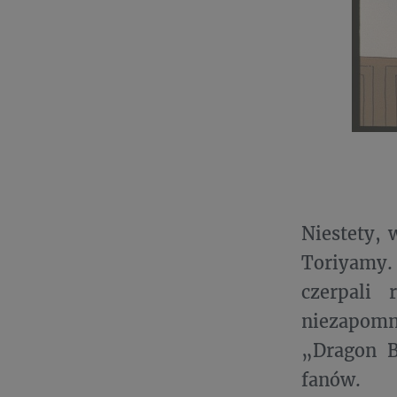
Niestety, 
Toriyamy. 
czerpali 
niezapomn
„Dragon B
fanów.