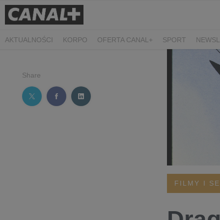
AKTUALNOŚCI
KORPO
OFERTA CANAL+
SPORT
NEWSL
CZARNE STOKROTKI
PROSTA SPRAWA
ALGORYTM MIŁOŚC
PLANETA SINGLI. OSIEM HISTORII
KRÓL
KIDS
DOKUMEN
Share
FILMY I S
Drag