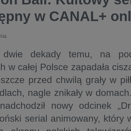
ępny w CANAL+ onl
024
 dwie dekady temu, na pod
h w całej Polsce zapadała cisza
eszcze przed chwilą grały w pił
dlach, nagle znikały w domach
 nadchodził nowy odcinek „Dr
oński serial animowany, który 