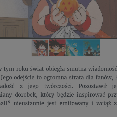
w tym roku świat obiegła smutna wiadomość
Jego odejście to ogromna strata dla fanów, k
radość z jego twórczości. Pozostawił j
iany dorobek, który będzie inspirować prz
all” nieustannie jest emitowany i wciąż