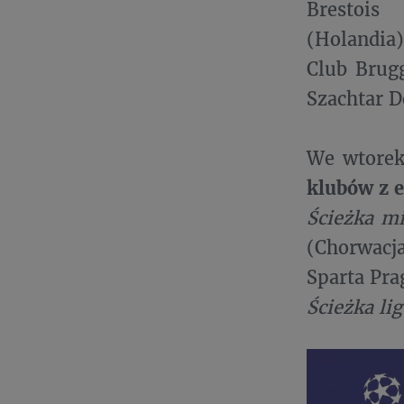
Brestois
(Holandia)
Club Brugg
Szachtar D
We wtorek 
klubów z e
Ścieżka m
(Chorwacj
Sparta Pra
Ścieżka li