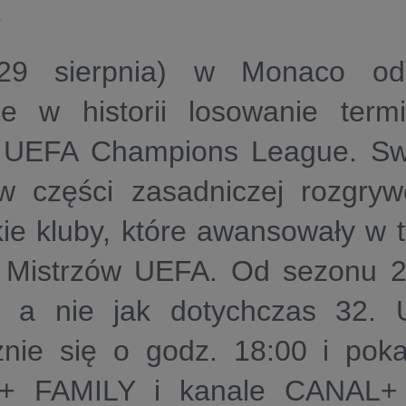
4
(29 sierpnia) w Monaco od
ze w historii
losowanie term
j UEFA Champions League
. S
 w części zasadniczej rozgry
ie kluby, które awansowały w 
i Mistrzów UEFA. Od sezonu 2
, a nie jak dotychczas 32. 
znie się o
godz. 18:00
i poka
+ FAMILY
i kanale
CANAL+