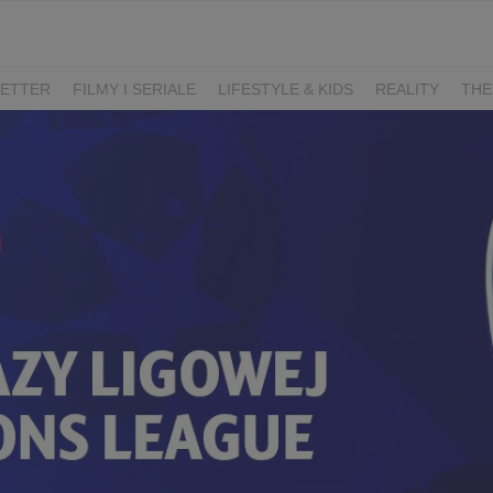
ETTER
FILMY I SERIALE
LIFESTYLE & KIDS
REALITY
THE
I
KIEDY ŚLUB?
BELFER
SORTOWNIA
KLANGOR
WILK
T
LIFESTYLE