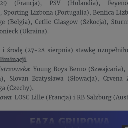
 29 (Francja), PSV (Holandia), Feyen
, Sporting Lizbona (Portugalia), Benfica Liz
e (Belgia), Cetlic Glasgow (Szkocja), Sturm
onieck (Ukraina).
i środę (27-28 sierpnia) stawkę uzupełnił
liminacji
.
istrzowska
: Young Boys Berno (Szwajcaria)
a), Slovan Bratysława (Słowacja), Crvena 
ga (Czechy).
gowa
: LOSC Lille (Francja) i RB Salzburg (Aust