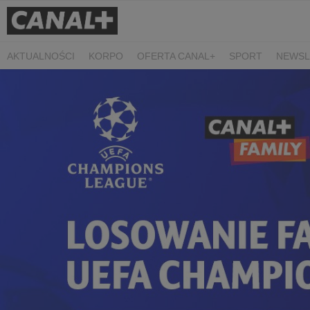
AKTUALNOŚCI
KORPO
OFERTA CANAL+
SPORT
NEWSL
CZARNE STOKROTKI
PROSTA SPRAWA
ALGORYTM MIŁOŚC
PLANETA SINGLI. OSIEM HISTORII
KRÓL
KIDS
DOKUMEN