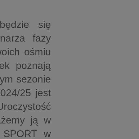
będzie się
inarza fazy
woich ośmiu
wek poznają
tym sezonie
024/25 jest
Uroczystość
żemy ją w
 SPORT
w