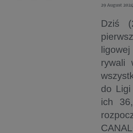
29 August 202
Dziś
pierws
ligowe
rywali
wszystk
do Lig
ich 36
rozpoc
CANAL