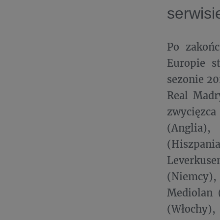
serwis
Po zakońc
Europie s
sezonie 2
Real Madr
zwycięzca
(Anglia),
(Hiszpania
Leverkuse
(Niemcy),
Mediolan 
(Włochy), 