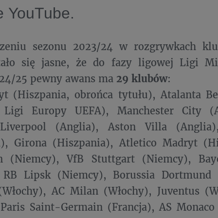
ie
YouTube
.
zeniu sezonu 2023/24 w rozgrywkach klu
tało się jasne, że do fazy ligowej Ligi 
024/25 pewny awans ma
29 klubów
:
yt (Hiszpania, obrońca tytułu), Atalanta 
 Ligi Europy UEFA), Manchester City (A
 Liverpool (Anglia), Aston Villa (Anglia
), Girona (Hiszpania), Atletico Madryt (H
n (Niemcy), VfB Stuttgart (Niemcy), Ba
 RB Lipsk (Niemcy), Borussia Dortmund 
(Włochy), AC Milan (Włochy), Juventus (W
Paris Saint-Germain (Francja), AS Monaco 