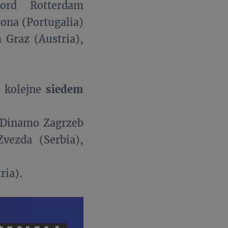
oord Rotterdam
bona (Portugalia)
 Graz (Austria),
o kolejne
siedem
, Dinamo Zagrzeb
Zvezda (Serbia),
ria).