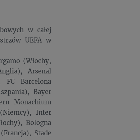
bowych w całej
Mistrzów UEFA w
Bergamo (Włochy,
nglia), Arsenal
), FC Barcelona
iszpania), Bayer
yern Monachium
(Niemcy), Inter
łochy), Bologna
(Francja), Stade