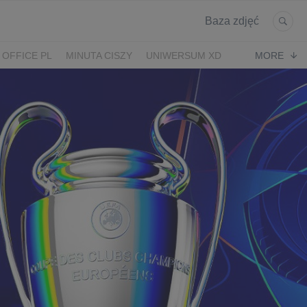
Baza zdjęć
 OFFICE PL
MINUTA CISZY
UNIWERSUM XD
MORE
KRUK
POWRÓT