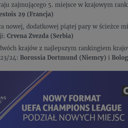
raju zajmującego 5. miejsce w krajowym ran
estois 29 (Francja)
a nowej, dodatkowej piątej pary w ścieżce m
ji:
Crvena Zvezda (Serbia)
dwóch krajów z najlepszym rankingiem kra
023/24:
Borussia Dortmund (Niemcy)
i
Bolog