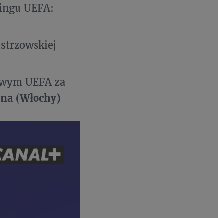
kingu UEFA:
istrzowskiej
jowym UEFA za
na (Włochy)