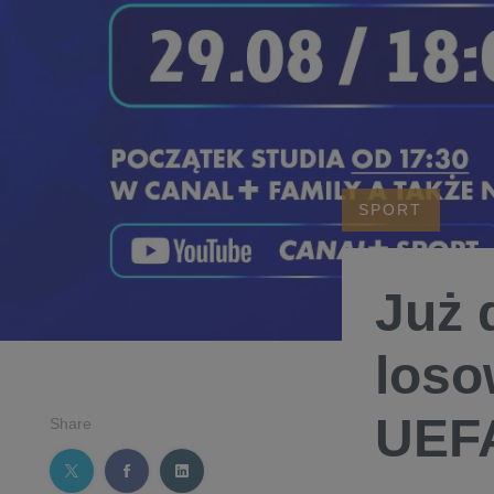
SPORT
Już 
loso
UEF
Share