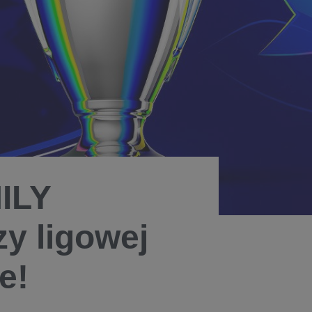
ILY
zy ligowej
e!