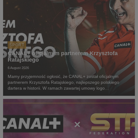
SPORT
CANAL+ oficjalnym partnerem Krzysztofa
Ratajskiego
6 August 2026
Mamy przyjemność ogłosić, że CANAL+ został oficjalnym
partnerem Krzysztofa Ratajskiego, najlepszego polskiego
dartera w historii. W ramach zawartej umowy logo
CANAL+ będzie eksponowane między innymi na koszulkach
startowych naszego zawodnika podczas
wszystkich oficjalnyc...