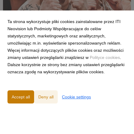
Ta strona wykorzystuje pliki cookies zainstalowane przez ITI
SPORT
Neovision lub Podmioty Współpracujące do celów
Pełne walki półfinałowe „Projekt Fighter” już
statystycznych, marketingowych oraz analitycznych,
w serwisie streamingowym CANAL+
umożliwiając m.in. wyświetlanie spersonalizowanych reklam.
29 July 2026
Więcej informacji dotyczących plików cookies oraz możliwości
W serwisie streamingowym CANAL+ opublikowano dodatkowy,
zmiany ustawień przeglądarki znajdziesz w
Polityce cookies
.
bonusowy odcinek programu „Projekt Fighter”. Odpowiadając
Dalsze korzystnie ze strony bez zmiany ustawień przeglądarki
na oczekiwania fanów MMA, CANAL+ udostępnił pełny
oznacza zgodę na wykorzystywanie plików cookies.
przebieg obu walk półfinałowych. Pojedynki Karoliny
Gackowskiej z Zofią Rybicką oraz Cypriana Wieczorka z D...
Accept all
Deny all
Cookie settings
Powered by
Privacy Policy