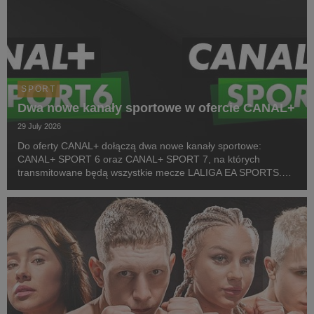
SPORT
Dwa nowe kanały sportowe w ofercie CANAL+
29 July 2026
Do oferty CANAL+ dołączą dwa nowe kanały sportowe:
CANAL+ SPORT 6 oraz CANAL+ SPORT 7, na których
transmitowane będą wszystkie mecze LALIGA EA SPORTS.
Rozpoczęcie emisji obu anten planowane jest przed startem
pierwszej kolejki sezonu 2026/27 ligi hiszpańskiej, po formaln...