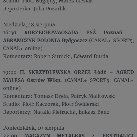
Studio: Piotr Bugajny, Marek Cieślak
Reporterka: Julia Pożarlik
Niedziela, 18 sierpnia
16:30
#ORZECHOWAOSADA PSŻ Poznań –
ABRAMCZYK POLONIA Bydgoszcz
(CANAL+ SPORT5,
CANAL+ online)
Komentarz: Robert Sitnicki, Edward Durda
19:00
H. SKRZYDLEWSKA ORZEŁ Łódź – AGRED
MALESA Ostrów Wlkp.
(CANAL+ SPORT5, CANAL+
online)
Komentarz: Tomasz Dryła, Patryk Malitowski
Studio: Piotr Kaczorek, Piotr Świderski
Reporterzy: Natalia Pietrucha, Łukasz Benz
Poniedziałek, 19 sierpnia
22:00
MAGAZYN METALKAS 2. EKSTRALIGI