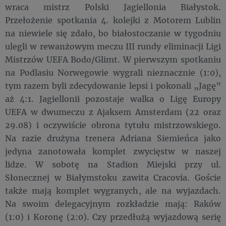
wraca mistrz Polski Jagiellonia Białystok.
Przełożenie spotkania 4. kolejki z Motorem Lublin
na niewiele się zdało, bo białostoczanie w tygodniu
ulegli w rewanżowym meczu III rundy eliminacji Ligi
Mistrzów UEFA Bodo/Glimt. W pierwszym spotkaniu
na Podlasiu Norwegowie wygrali nieznacznie (1:0),
tym razem byli zdecydowanie lepsi i pokonali „Jagę”
aż 4:1. Jagiellonii pozostaje walka o Ligę Europy
UEFA w dwumeczu z Ajaksem Amsterdam (22 oraz
29.08) i oczywiście obrona tytułu mistrzowskiego.
Na razie drużyna trenera Adriana Siemieńca jako
jedyna zanotowała komplet zwycięstw w naszej
lidze. W sobotę na Stadion Miejski przy ul.
Słonecznej w Białymstoku zawita Cracovia. Goście
także mają komplet wygranych, ale na wyjazdach.
Na swoim delegacyjnym rozkładzie mają: Raków
(1:0) i Koronę (2:0). Czy przedłużą wyjazdową serię