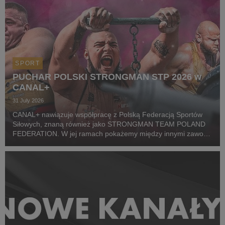
SPORT
PUCHAR POLSKI STRONGMAN STP 2026 w
CANAL+
31 July 2026
CANAL+ nawiązuje współpracę z Polską Federacją Sportów
Siłowych, znaną również jako STRONGMAN TEAM POLAND
FEDERATION. W jej ramach pokażemy między innymi zawody
z cyklu Pucharu Polski Strongman Championship STP 2026.
Pierwszym wydarzeniem prezentowanym w CANAL+ SPORT 5
i...