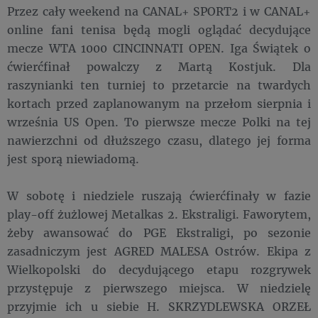
Przez cały weekend na CANAL+ SPORT2 i w CANAL+
online fani tenisa będą mogli oglądać decydujące
mecze WTA 1000 CINCINNATI OPEN. Iga Świątek o
ćwierćfinał powalczy z Martą Kostjuk. Dla
raszynianki ten turniej to przetarcie na twardych
kortach przed zaplanowanym na przełom sierpnia i
września US Open. To pierwsze mecze Polki na tej
nawierzchni od dłuższego czasu, dlatego jej forma
jest sporą niewiadomą.
W sobotę i niedziele ruszają ćwierćfinały w fazie
play-off żużlowej Metalkas 2. Ekstraligi. Faworytem,
żeby awansować do PGE Ekstraligi, po sezonie
zasadniczym jest AGRED MALESA Ostrów. Ekipa z
Wielkopolski do decydującego etapu rozgrywek
przystępuje z pierwszego miejsca. W niedzielę
przyjmie ich u siebie H. SKRZYDLEWSKA ORZEŁ