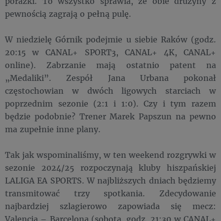
porażki. To wszystko sprawia, że obie drużyny z
pewnością zagrają o pełną pulę.
W niedzielę Górnik podejmie u siebie Raków (godz.
20:15 w CANAL+ SPORT3, CANAL+ 4K, CANAL+
online). Zabrzanie mają ostatnio patent na
„Medaliki”. Zespół Jana Urbana pokonał
częstochowian w dwóch ligowych starciach w
poprzednim sezonie (2:1 i 1:0). Czy i tym razem
będzie podobnie? Trener Marek Papszun na pewno
ma zupełnie inne plany.
Tak jak wspominaliśmy, w ten weekend rozgrywki w
sezonie 2024/25 rozpoczynają kluby hiszpańskiej
LALIGA EA SPORTS. W najbliższych dniach będziemy
transmitować trzy spotkania. Zdecydowanie
najbardziej szlagierowo zapowiada się mecz:
Valencia – Barcelona (sobota, godz. 21:30 w CANAL+