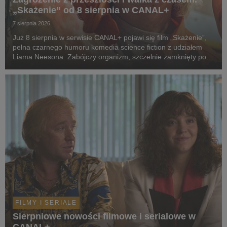
„Skażenie” od 8 sierpnia w CANAL+
7 sierpnia 2026
Już 8 sierpnia w serwisie CANAL+ pojawi się film „Skażenie”,
pełna czarnego humoru komedia science fiction z udziałem
Liama Neesona. Zabójczy organizm, szczelnie zamknięty pod
ziemią przez dekady, wydostaje się na wolność. Jedyną
nadzieją ludzkości staje się dwoje spóźni...
FILMY I SERIALE
Sierpniowe nowości filmowe i serialowe w