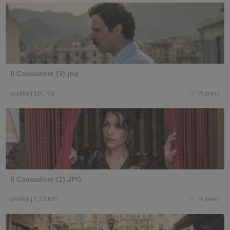
Il Cacciatore (3).jpg
grafika
|
101 KB
Pobierz
Il Cacciatore (2).JPG
grafika
|
1,33 MB
Pobierz