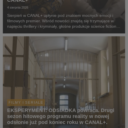
CANAL+
4 sierpnia 2026
Sierpień w CANAL+ upłynie pod znakiem mocnych emocji i
filmowych premier. Wśród nowości znajdą się trzymające w
napięciu thrillery i kryminały, głośne produkcje science fiction,
poruszające dramaty oraz propozycje dla całej rodziny.
Widzowie zobaczą m.in. serial „Skażeni...
FILMY I SERIALE
EKSPERYMENT: ODSIADKA powraca. Drugi
sezon hitowego programu reality w nowej
odsłonie już pod koniec roku w CANAL+.