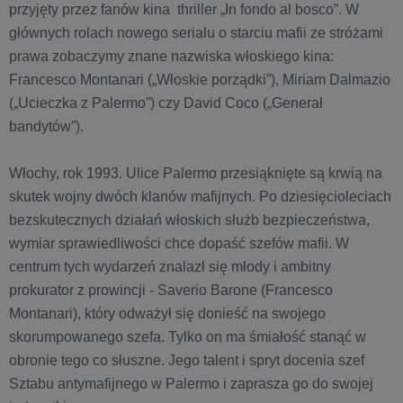
przyjęty przez fanów kina thriller „In fondo al bosco”. W
głównych rolach nowego serialu o starciu mafii ze stróżami
prawa zobaczymy znane nazwiska włoskiego kina:
Francesco Montanari („Włoskie porządki”), Miriam Dalmazio
(„Ucieczka z Palermo”) czy David Coco („Generał
bandytów”).
Włochy, rok 1993. Ulice Palermo przesiąknięte są krwią na
skutek wojny dwóch klanów mafijnych. Po dziesięcioleciach
bezskutecznych działań włoskich służb bezpieczeństwa,
wymiar sprawiedliwości chce dopaść szefów mafii. W
centrum tych wydarzeń znalazł się młody i ambitny
prokurator z prowincji - Saverio Barone (Francesco
Montanari), który odważył się donieść na swojego
skorumpowanego szefa. Tylko on ma śmiałość stanąć w
obronie tego co słuszne. Jego talent i spryt docenia szef
Sztabu antymafijnego w Palermo i zaprasza go do swojej