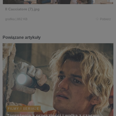
Il Cacciatore (7).jpg
grafika
|
862 KB
Pobierz
Powiązane artykuły
FILMY I SERIALE
Zagrożenie z przeszłości i walka z czasem.