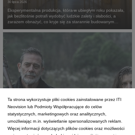
30 lipca 2026
Eksperymentalna produkcja, która w ubiegłym roku pokazała,
jak bezlitośnie potrafi wydobyć ludzkie zalety i słabości, a
zarazem obnażyć, co kryje się za starannie budowanym
wizerunek celebrytów, powraca w odświeżonej formie. Tym
razem za więzienne kraty trafią kobiety. ...
Ta strona wykorzystuje pliki cookies zainstalowane przez ITI
FILMY I SERIALE
Neovision lub Podmioty Współpracujące do celów
Premiera pierwszego odcinka trzeciego
statystycznych, marketingowych oraz analitycznych,
sezonu „The Walking Dead: Dead City” już
umożliwiając m.in. wyświetlanie spersonalizowanych reklam.
dziś w CANAL+
Więcej informacji dotyczących plików cookies oraz możliwości
27 lipca 2026