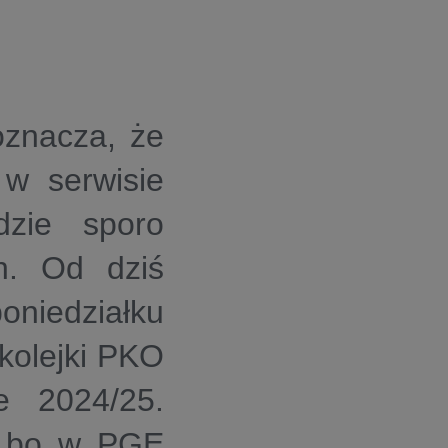
oznacza, że
w serwisie
zie sporo
ch. Od dziś
iedziałku
kolejki
PKO
 2024/25.
, bo w
PGE