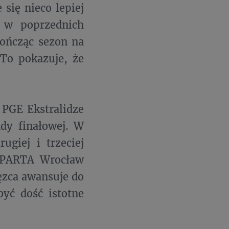
się nieco lepiej
 w poprzednich
kończąc sezon na
To pokazuje, że
 PGE Ekstralidze
dy finałowej. W
giej i trzeciej
SPARTA Wrocław
ęzca awansuje do
być dość istotne