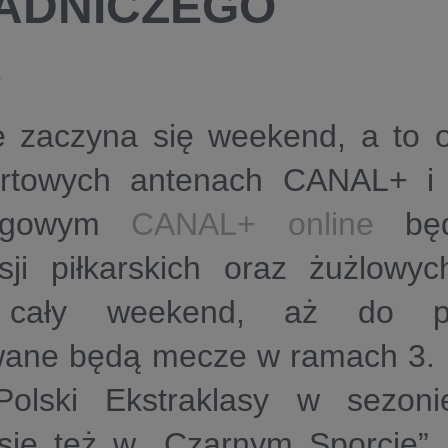
ADNICZEGO
4
e zaczyna się weekend, a to 
rtowych antenach
CANAL+
i 
ingowym
CANAL+ online
będ
isji piłkarskich oraz żużlowy
 cały weekend, aż do pon
wane będą mecze w ramach 3. 
olski Ekstraklasy
w sezonie
 się też w „Czarnym Sporcie”