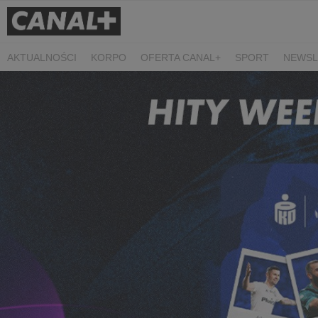
AKTUALNOŚCI
KORPO
OFERTA CANAL+
SPORT
NEWSL
CZARNE STOKROTKI
PROSTA SPRAWA
ALGORYTM MIŁOŚC
PLANETA SINGLI. OSIEM HISTORII
KRÓL
KIDS
DOKUMEN