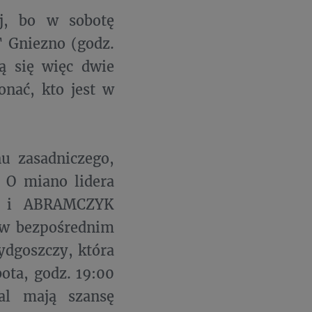
j, bo w sobotę
 Gniezno (godz.
 się więc dwie
onać, kto jest w
nu zasadniczego,
 O miano lidera
w i ABRAMCZYK
 w bezpośrednim
Bydgoszczy, która
ota, godz. 19:00
l mają szansę