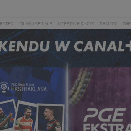
ETTER
FILMY I SERIALE
LIFESTYLE & KIDS
REALITY
THE
I
KIEDY ŚLUB?
BELFER
SORTOWNIA
KLANGOR
WILK
T
LIFESTYLE