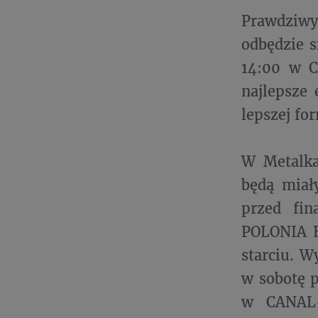
Prawdziwy
odbędzie 
14:00 w C
najlepsze 
lepszej fo
W Metalkas
będą miał
przed fi
POLONIA B
starciu. W
w sobotę 
w CANAL+