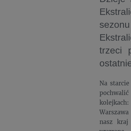
Ekstral
sezonu
Ekstral
trzeci
ostatni
Na starci
pochwali
kolejkach:
Warszawa (
nasz kraj