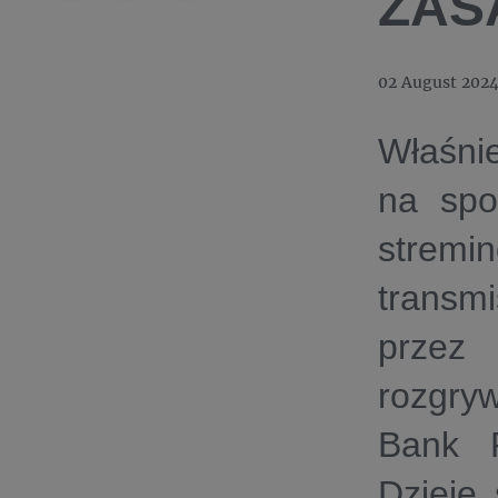
ZAS
02 August 202
Właśni
na spo
strem
transm
przez
rozgry
Bank P
Dzieje