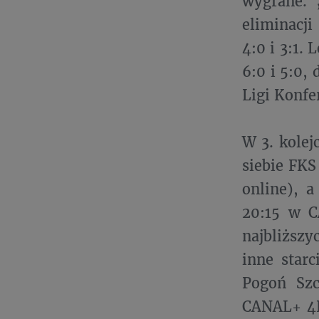
wygrane. 
eliminacj
4:0 i 3:1.
6:0 i 5:0,
Ligi Konfer
W 3. kolej
siebie FKS
online), a
20:15 w C
najbliższ
inne star
Pogoń Sz
CANAL+ 4K,