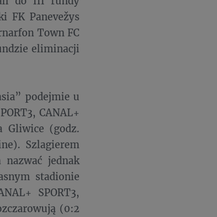
li do III rundy
ki FK Panevežys
aernarfon Town FC
undzie eliminacji
asia” podejmie u
+ SPORT3, CANAL+
a Gliwice (godz.
e). Szlagierem
a nazwać jednak
łasnym stadionie
CANAL+ SPORT3,
ozczarowują (0:2