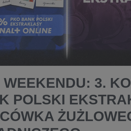
Y WEEKENDU: 3. K
K POLSKI EKSTRAK
CÓWKA ŻUŻLOWE