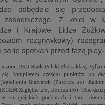
idze
odbędzie się przedosta
 zasadniczego. Z kolei w
idze
i
Krajowej Lidze Żużlow
 poziom rozgrywkowy) rozegr
e serie spotkań przed fazą play-o
e sezonu PKO Bank Polski Ekstraklasy tylk
ć się kompletem sześciu punktów po dw
 Jagiellonia Białystok (Puszcza 2:0, Radom
KGHM Zagłębie 2:0, Korona 1:0). Obie druż
 w europejskich pucharach i tam równie