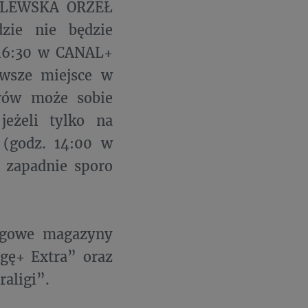
YDLEWSKA ORZEŁ
zie nie będzie
 16:30 w CANAL+
rwsze miejsce w
rów może sobie
jeżeli tylko na
(godz. 14:00 w
 zapadnie sporo
lagowe magazyny
igę+ Extra” oraz
aligi”.