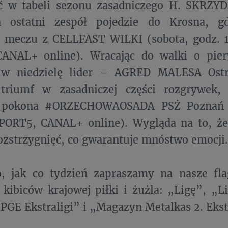
ć w tabeli sezonu zasadniczego H. SKRZ
 ostatni zespół pojedzie do Krosna, gd
 meczu z CELLFAST WILKI (sobota, godz.
ANAL+ online). Wracając do walki o pie
o w niedzielę lider – AGRED MALESA Ost
triumf w zasadniczej części rozgrywek, 
e pokona #ORZECHOWAOSADA PSŻ Poznań 
ORT5, CANAL+ online). Wygląda na to, że
zstrzygnięć, co gwarantuje mnóstwo emocji.
, jak co tydzień zapraszamy na nasze f
 kibiców krajowej piłki i żużla: „Ligę”, „L
GE Ekstraligi” i „Magazyn Metalkas 2. Ekstr