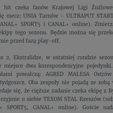
 hit czeka fanów Krajowej Ligi Żużlowe
się mecz: UNIA Tarnów – ULTRAPUT START
ANAL+ SPORT5 i CANAL+ online). Zmierzą
ekipy tego sezonu. Będzie można się przek
rmie przed fazą play-off.
 2. Ekstralidze, w ostatniej rundzie sezo
y miejsce dwa korespondencyjne pojedynki.
nałami powalczą: AGRED MALESA Ostró
ydgoszcz. Oba zespoły nie pojadą ze sobą
ydaje się, że cięższe zadanie czeka ekipę z 
przyjmie u siebie TEXOM STAL Rzeszów (sob
 SPORT5, CANAL+ online). Goście nada