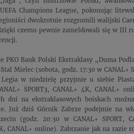
„Jaga”, czyli mistrzowie Polski, awansowa
i UEFA Champions League, pokonując litews
 Legioniści dwukrotnie rozgromili walijski C
 dzięki czemu pewnie zameldowali się w III r
encji.
ce PKO Bank Polski Ekstraklasy „Duma Podl
 Stal Mielec (sobota, godz. 17:30 w CANAL
 Legia w niedzielę przyjmie u siebie Piast
ANAL+ SPORT3, CANAL+ 4K, CANAL+ onlin
ych dni na ekstraklasowych boiskach możn
cie. Już dziś Górnik Zabrze podejmie na w
czecin (godz. 20:30 w CANAL+ SPORT, 
 CANAL+ online). Zabrzanie jak na razie r