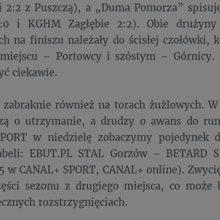
 2:2 z Puszczą), a „Duma Pomorza” spisuje 
:0 i KGHM Zagłębie 2:2). Obie drużyny
h na finiszu należały do ścisłej czołówki, 
miejscu – Portowcy i szóstym – Górnicy. 
ć ciekawie.
 zabraknie również na torach żużlowych. W
czą o utrzymanie, a drudzy o awans do run
ORT w niedzielę zobaczymy pojedynek dru
tabeli: EBUT.PL STAL Gorzów – BETARD 
:15 w CANAL+ SPORT, CANAL+ online). Zwyci
zęści sezonu z drugiego miejsca, co może 
ecznych rozstrzygnięciach.