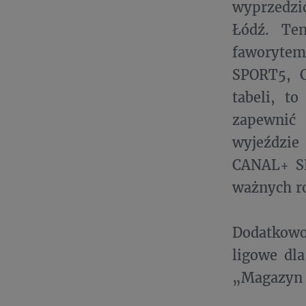
wyprzedzi
Łódź. Ten
faworytem
SPORT5, C
tabeli, t
zapewnić 
wyjeździ
CANAL+ SP
ważnych ro
Dodatkowo
ligowe dla
„Magazyn P