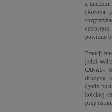
z Lechem i
(Korona 3
rozgrywkac
czwartym 
powinno by
Emocji nie
jedni wal
CANAL+ SP
drużyny 
(godz. 19
kolejnej c
przy ostat