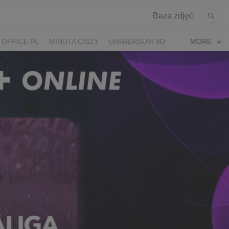
Baza zdjęć
 OFFICE PL
MINUTA CISZY
UNIWERSUM XD
MORE
KRUK
POWRÓT