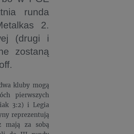
tnia runda
Metalkas 2.
ej
(drugi i
ane zostaną
ff.
o dwa kluby mogą
óch pierwszych
iak 3:2) i Legia
yny reprezentują
ż mają za sobą