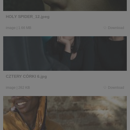
HOLY SPIDER_12.jpeg
image
|
1.66 MB
Download
CZTERY CÓRKI 6.jpg
image
|
262 KB
Download