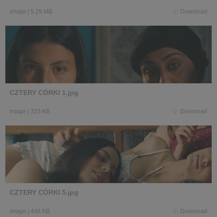
image
|
5.29 MB
Download
CZTERY CÓRKI 1.jpg
image
|
325 KB
Download
CZTERY CÓRKI 5.jpg
image
|
446 KB
Download