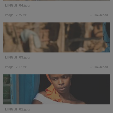
LINGUI_04.jpg
image
|
2.75 MB
Download
LINGUI_09.jpg
image
|
2.17 MB
Download
LINGUI_01.jpg