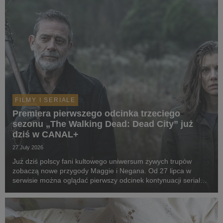
FILMY I SERIALE
Premiera pierwszego odcinka trzeciego
sezonu „The Walking Dead: Dead City” już
dziś w CANAL+
27 July 2026
Już dziś polscy fani kultowego uniwersum żywych trupów
zobaczą nowe przygody Maggie i Negana. Od 27 lipca w
serwisie można oglądać pierwszy odcinek kontynuacji serialu,
a kolejne będą pojawiać się co poniedziałek.