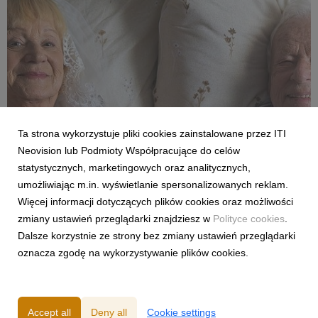
FILMY I SERIALE
Ta strona wykorzystuje pliki cookies zainstalowane przez ITI
Szalona podróż, ślub i dalsze rodzinne
Neovision lub Podmioty Współpracujące do celów
perypetie. Komediowy hit „Dalej jazda! 2” od
statystycznych, marketingowych oraz analitycznych,
25 lipca w CANAL+
umożliwiając m.in. wyświetlanie spersonalizowanych reklam.
22 July 2026
Więcej informacji dotyczących plików cookies oraz możliwości
Długo wyczekiwana kontynuacja kinowego przeboju „Dalej
zmiany ustawień przeglądarki znajdziesz w
Polityce cookies
.
jazda!” to ciepła, pełna humoru i wzruszeń opowieść o tym, że
Dalsze korzystnie ze strony bez zmiany ustawień przeglądarki
na miłość, rodzinną bliskość oraz spełnianie marzeń nigdy nie
oznacza zgodę na wykorzystywanie plików cookies.
jest za późno.
Accept all
Deny all
Cookie settings