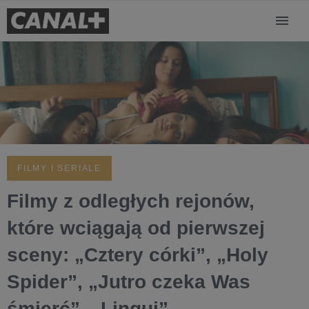
FILMY I SERIALE
Filmy z odległych rejonów,
które wciągają od pierwszej
sceny: „Cztery córki”, „Holy
Spider”, „Jutro czeka Was
śmierć”, „Lingui”