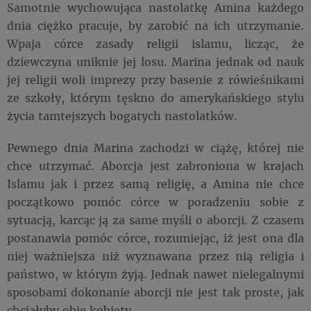
Samotnie wychowująca nastolatkę Amina każdego
dnia ciężko pracuje, by zarobić na ich utrzymanie.
Wpaja córce zasady religii islamu, licząc, że
dziewczyna uniknie jej losu. Marina jednak od nauk
jej religii woli imprezy przy basenie z rówieśnikami
ze szkoły, którym tęskno do amerykańskiego stylu
życia tamtejszych bogatych nastolatków.
Pewnego dnia Marina zachodzi w ciążę, której nie
chce utrzymać. Aborcja jest zabroniona w krajach
Islamu jak i przez samą religię, a Amina nie chce
początkowo pomóc córce w poradzeniu sobie z
sytuacją, karcąc ją za same myśli o aborcji. Z czasem
postanawia pomóc córce, rozumiejąc, iż jest ona dla
niej ważniejsza niż wyznawana przez nią religia i
państwo, w którym żyją. Jednak nawet nielegalnymi
sposobami dokonanie aborcji nie jest tak proste, jak
chciałyby obie kobiety.