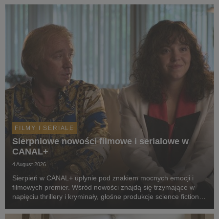
FILMY I SERIALE
Sierpniowe nowości filmowe i serialowe w
CANAL+
4 August 2026
Sierpień w CANAL+ upłynie pod znakiem mocnych emocji i
filmowych premier. Wśród nowości znajdą się trzymające w
napięciu thrillery i kryminały, głośne produkcje science fiction,
poruszające dramaty oraz propozycje dla całej rodziny.
Widzowie zobaczą m.in. serial „Skażeni...