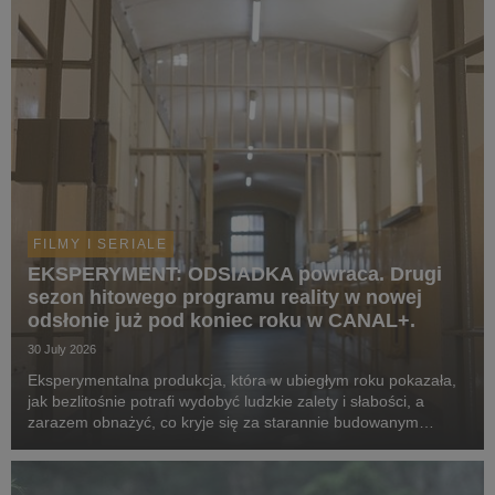
FILMY I SERIALE
EKSPERYMENT: ODSIADKA powraca. Drugi
sezon hitowego programu reality w nowej
odsłonie już pod koniec roku w CANAL+.
30 July 2026
Eksperymentalna produkcja, która w ubiegłym roku pokazała,
jak bezlitośnie potrafi wydobyć ludzkie zalety i słabości, a
zarazem obnażyć, co kryje się za starannie budowanym
wizerunek celebrytów, powraca w odświeżonej formie. Tym
razem za więzienne kraty trafią kobiety. ...