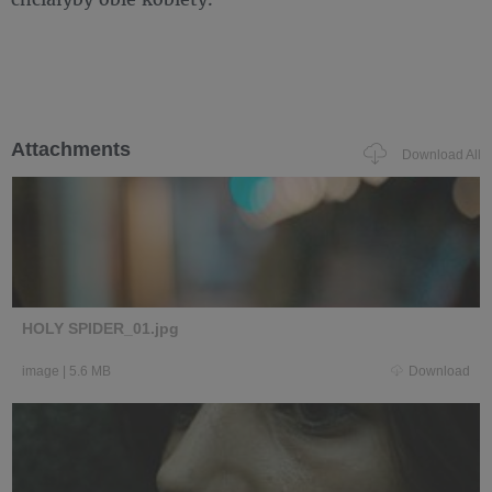
Attachments
Download All
HOLY SPIDER_01.jpg
image
|
5.6 MB
Download