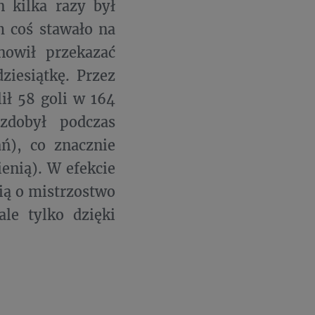
 kilka razy był
m coś stawało na
nowił przekazać
ziesiątkę. Przez
ił 58 goli w 164
zdobył podczas
ań), co znacznie
enią). W efekcie
nią o mistrzostwo
ale tylko dzięki