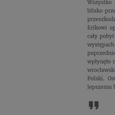
Wszystko 
blisko prz
przeszkod
Erikowi op
cały pobyt
występac
poprzedni
wpłynęło n
wrocławski 
Polski. Os
lepszemu b