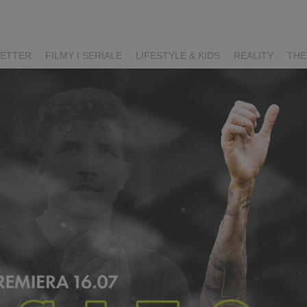
ETTER
FILMY I SERIALE
LIFESTYLE & KIDS
REALITY
THE
I
KIEDY ŚLUB?
BELFER
SORTOWNIA
KLANGOR
WILK
T
LIFESTYLE