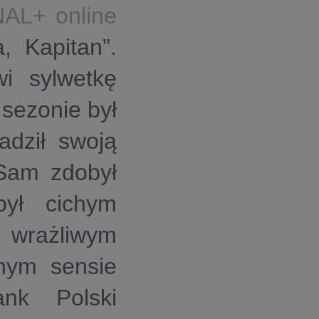
AL+ online
a, Kapitan”
.
wi sylwetkę
sezonie był
dził swoją
 Sam zdobył
był cichym
wrażliwym
nym sensie
nk Polski