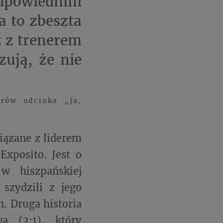
dpowiednim
a to zbeszta
z z trenerem
ują, że nie
rów odcinka „Ja,
iązane z liderem
Exposito. Jest o
w hiszpańskiej
 szydzili z jego
. Druga historia
 (2:1), który