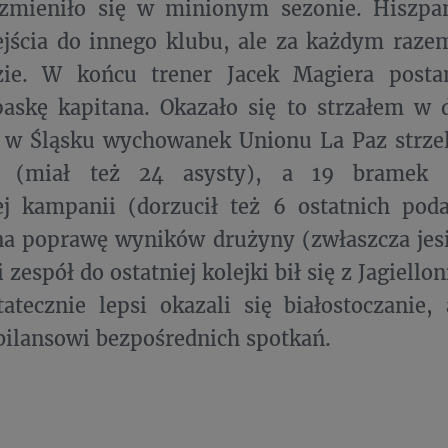
zmieniło się w minionym sezonie. Hiszpan
ejścia do innego klubu, ale za każdym raze
zie. W końcu trener Jacek Magiera posta
askę kapitana. Okazało się to strzałem w d
 w Śląsku wychowanek Unionu La Paz strzel
h (miał też 24 asysty), a 19 bramek 
ej kampanii (dorzucił też 6 ostatnich pod
a poprawę wyników drużyny (zwłaszcza jesi
zespół do ostatniej kolejki bił się z Jagiello
tatecznie lepsi okazali się białostoczanie, 
ilansowi bezpośrednich spotkań.