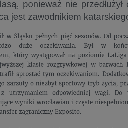
lasą, ponieważ nie przedłużył
pca jest zawodnikiem katarskiego
ził w Śląsku pełnych pięć sezonów. Od poc
rdzo duże oczekiwania. Był w końc
iem, który występował na poziomie LaLiga 
jwyższej klasie rozgrywkowej w barwach 
trafił sprostać tym oczekiwaniom. Dodatko
o zarzuty o niezbyt sportowy tryb życia, pr
z utrzymaniem odpowiedniej wagi. Do t
jące wyniki wrocławian i częste niespełnione
ransfer zagraniczny Exposito.