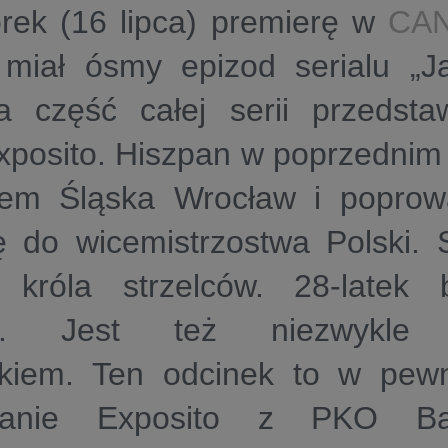
rek (16 lipca) premierę w
CAN
 miał ósmy epizod serialu
„J
ia część całej serii przedsta
xposito
. Hiszpan w poprzednim 
anem
Śląska Wrocław
i poprowa
ę do wicemistrzostwa Polski.
 króla strzelców. 28-latek 
em. Jest też niezwykle 
ekiem. Ten odcinek to w pew
nanie Exposito z PKO Ba