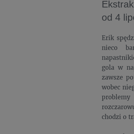
Ekstrak
od 4 li
Erik spęd
nieco ba
napastnik
gola w na
zawsze po
wobec nieg
problemy 
rozczarowu
chodzi o t