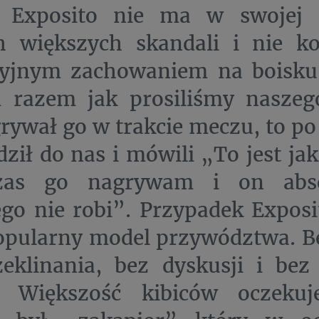
 Exposito nie ma w swojej „
h większych skandali i nie ko
syjnym zachowaniem na boisku
 razem jak prosiliśmy naszeg
rywał go w trakcie meczu, to p
ził do nas i mówili „To jest ja
zas go nagrywam i on abso
go nie robi”. Przypadek Exposi
opularny model przywództwa. B
eklinania, bez dyskusji i bez 
. Większość kibiców oczekuj