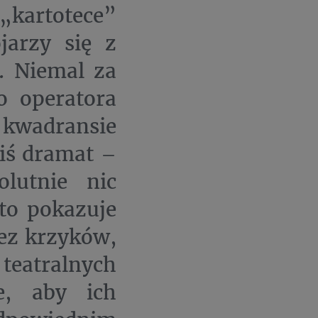
kartotece”
jarzy się z
. Niemal za
o operatora
o kwadransie
kiś dramat –
lutnie nic
to pokazuje
ez krzyków,
teatralnych
e, aby ich