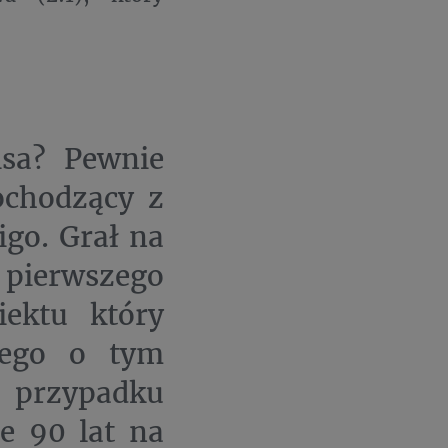
isa? Pewnie
ochodzący z
igo. Grał na
 pierwszego
iektu który
czego o tym
 przypadku
e 90 lat na