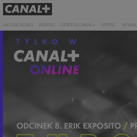
AKTUALNOŚCI
KORPO
OFERTA CANAL+
SPORT
NEWSL
CZARNE STOKROTKI
PROSTA SPRAWA
ALGORYTM MIŁOŚC
PLANETA SINGLI. OSIEM HISTORII
KRÓL
KIDS
DOKUMEN