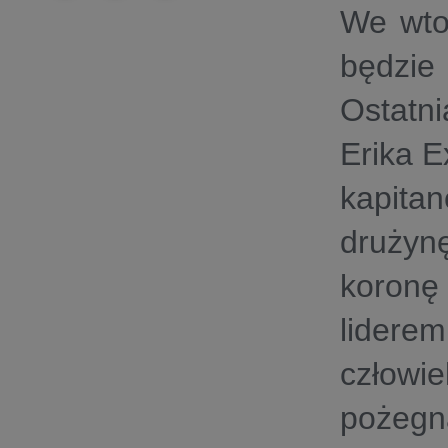
We wto
będzie
Ostatn
Erika E
kapit
drużyn
koronę
lider
człowi
pożeg