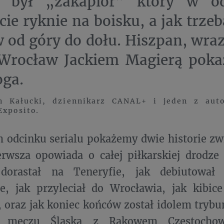
m był „zakapior” który w o
e ryknie na boisku, a jak trzeb
 od góry do dołu. Hiszpan, wra
Wrocław Jackiem Magierą pokaz
oga.
 Kałucki, dziennikarz CANAL+ i jeden z auto
Exposito.
 odcinku serialu pokażemy dwie historie zw
erwsza opowiada o całej piłkarskiej drodze 
orastał na Teneryfie, jak debiutował 
ie, jak przyleciał do Wrocławia, jak kibice
 oraz jak koniec końców został idolem trybun
y meczu Śląska z Rakowem Częstochowa