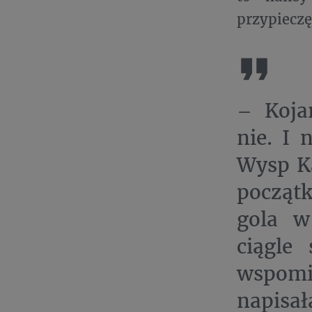
przypieczę
– Koja
nie. I 
Wysp Ka
początk
gola w 
ciągle
wspomi
napisał