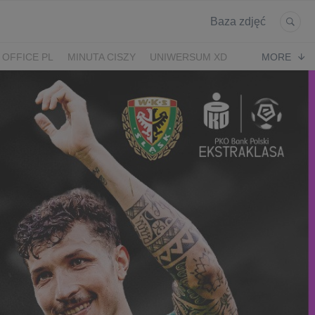
Baza zdjęć
 OFFICE PL
MINUTA CISZY
UNIWERSUM XD
MORE
KRUK
POWRÓT