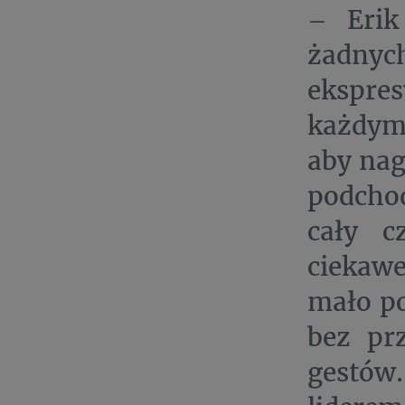
– Erik
żadnyc
ekspre
każdym
aby nag
podchod
cały c
ciekawe
mało p
bez prz
gestów