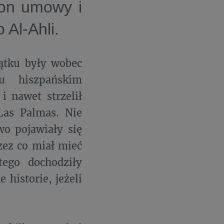
 on umowy i
 Al-Ahli.
zątku były wobec
u hiszpańskim
i nawet strzelił
Las Palmas. Nie
wo pojawiały się
zez co miał mieć
ego dochodziły
 historie, jeżeli