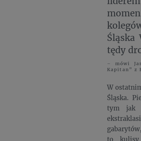
lidere
momenci
kolegów
Śląska 
tędy dr
– mówi Jan
Kapitan” z 
W ostatnim
Śląska. Pi
tym jak d
ekstraklas
gabarytów,
to kulis