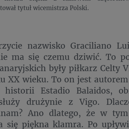
tował tytuł wicemistrza Polski.
rzycie nazwisko Graciliano Lu
nie ma się czemu dziwić. To p
naryjskich były piłkarz Celty V
u XX wieku. To on jest autorem
historii Estadio Balaidos, ob
 służy drużynie z Vigo. Dla
nam? Ano dlatego, że w tym
a się piękna klamra. Po upływi