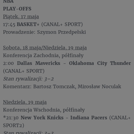
NBA
PLAY-OFFS
Piątek, 17 maja
17:45
BASKET+
(CANAL+ SPORT)
Prowadzenie: Szymon Przedpełski
Sobota, 18 maja/Niedziela, 19 maja
Konferencja Zachodnia, półfinały
2:00
Dallas Mavericks - Oklahoma City Thunder
(CANAL+ SPORT)
Stan rywalizacji: 3–2
Komentarz: Bartosz Tomczak, Mirosław Noculak
Niedziela, 19 maja
Konferencja Wschodnia, półfinały
*21:30
New York Knicks - Indiana Pacers
(CANAL+
SPORT2)
Stan rywalizacji: 3–3