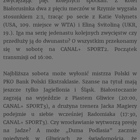
zwyciężając pięć kolejnych spotkań. Z kolei
Białorusinka dwa z pięciu meczów w Rzymie wygrała
stosunkiem 2:1, tracąc po secie z Katie Volynets
(USA, 109. miejsce w WTA) i Eliną Svitoliną (UKR,
19.). Iga ma serię jedenastu kolejnych zwycięstw czy
przedłuży ją do dwunastu? O wszystkim przekonamy
się w sobotę na CANAL+ SPORT2. Początek
transmisji od 16:00.
Najbliższa sobota może wyłonić mistrza Polski w
PKO Bank Polski Ekstraklasie. Szanse na tytuł mają
jeszcze tylko Jagiellonia i Śląsk. Białostoczanie
zagrają na wyjeździe z Piastem Gliwice (20:00,
CANAL+ SPORT3), a drużyna trenera Jacka Magiery
podejmie u siebie wcześniej Radomiaka (17:30,
CANAL+ SPORT3). Czy wrocławianie wytworzą presję
na Jadze? A może „Duma Podlasia” zacznie
pojedynek w Gliwicach ze świadomością, że