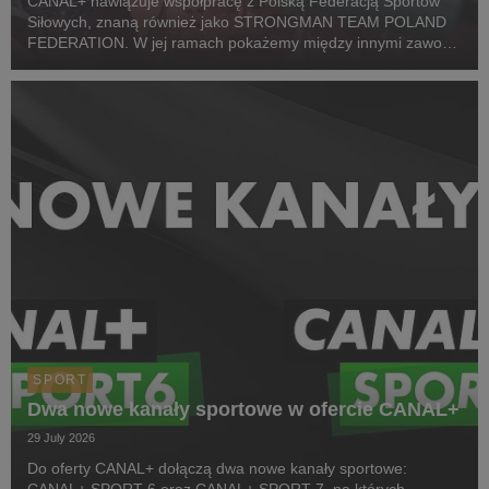
CANAL+ nawiązuje współpracę z Polską Federacją Sportów
Siłowych, znaną również jako STRONGMAN TEAM POLAND
FEDERATION. W jej ramach pokażemy między innymi zawody
z cyklu Pucharu Polski Strongman Championship STP 2026.
Pierwszym wydarzeniem prezentowanym w CANAL+ SPORT 5
i...
SPORT
Dwa nowe kanały sportowe w ofercie CANAL+
29 July 2026
Do oferty CANAL+ dołączą dwa nowe kanały sportowe: