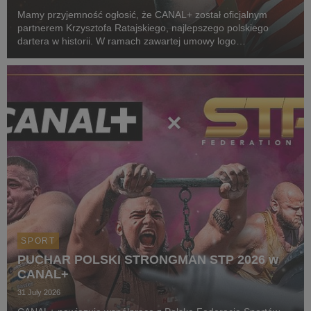
Mamy przyjemność ogłosić, że CANAL+ został oficjalnym
partnerem Krzysztofa Ratajskiego, najlepszego polskiego
dartera w historii. W ramach zawartej umowy logo
CANAL+ będzie eksponowane między innymi na koszulkach
startowych naszego zawodnika podczas
wszystkich oficjalnyc...
SPORT
PUCHAR POLSKI STRONGMAN STP 2026 w
CANAL+
31 July 2026