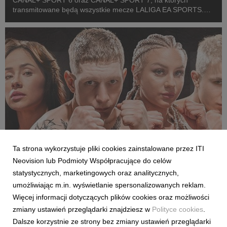
CANAL+ SPORT 6 oraz CANAL+ SPORT 7, na których
transmitowane będą wszystkie mecze LALIGA EA SPORTS.
Rozpoczęcie emisji obu anten planowane jest przed startem
pierwszej kolejki sezonu 2026/27 ligi hiszpańskiej, po formaln...
Ta strona wykorzystuje pliki cookies zainstalowane przez ITI
SPORT
Neovision lub Podmioty Współpracujące do celów
Pełne walki półfinałowe „Projekt Fighter” już
statystycznych, marketingowych oraz analitycznych,
w serwisie streamingowym CANAL+
umożliwiając m.in. wyświetlanie spersonalizowanych reklam.
29 July 2026
Więcej informacji dotyczących plików cookies oraz możliwości
W serwisie streamingowym CANAL+ opublikowano dodatkowy,
zmiany ustawień przeglądarki znajdziesz w
Polityce cookies
.
bonusowy odcinek programu „Projekt Fighter”. Odpowiadając
Dalsze korzystnie ze strony bez zmiany ustawień przeglądarki
na oczekiwania fanów MMA, CANAL+ udostępnił pełny