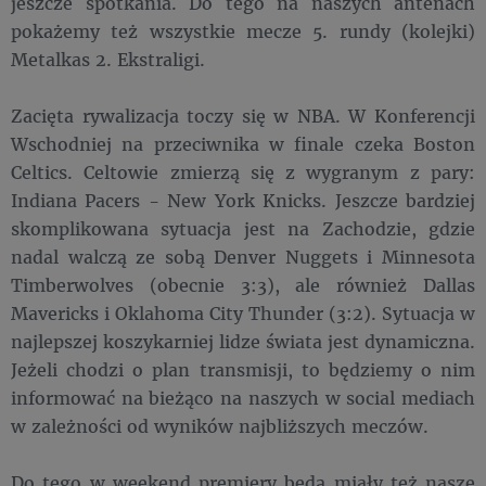
jeszcze spotkania. Do tego na naszych antenach
pokażemy też wszystkie mecze 5. rundy (kolejki)
Metalkas 2. Ekstraligi.
Zacięta rywalizacja toczy się w NBA. W Konferencji
Wschodniej na przeciwnika w finale czeka Boston
Celtics. Celtowie zmierzą się z wygranym z pary:
Indiana Pacers - New York Knicks. Jeszcze bardziej
skomplikowana sytuacja jest na Zachodzie, gdzie
nadal walczą ze sobą Denver Nuggets i Minnesota
Timberwolves (obecnie 3:3), ale również Dallas
Mavericks i Oklahoma City Thunder (3:2). Sytuacja w
najlepszej koszykarniej lidze świata jest dynamiczna.
Jeżeli chodzi o plan transmisji, to będziemy o nim
informować na bieżąco na naszych w social mediach
w zależności od wyników najbliższych meczów.
Do tego w weekend premiery będą miały też nasze