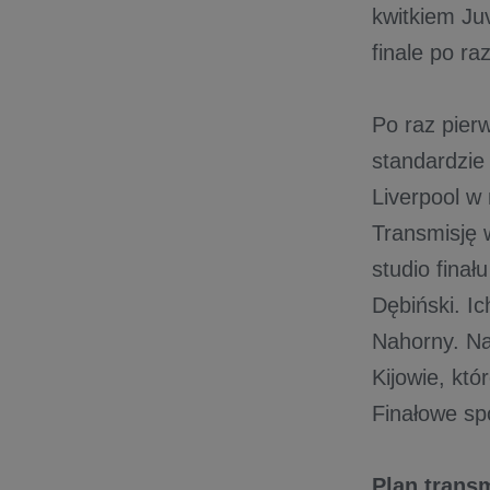
kwitkiem Ju
finale po ra
Po raz pier
standardzie
Liverpool w
Transmisję 
studio finał
Dębiński. I
Nahorny. Na
Kijowie, kt
Finałowe sp
Plan transm