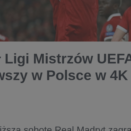
ł Ligi Mistrzów UEF
wszy w Polsce w 4K 
iższą sobotę Real Madryt zagra