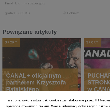
Final_Ligi_mistrzow.jpg
grafika
|
835 KB
Pobierz
Powiązane artykuły
SPORT
SPORT
CANAL+ oficjalnym
PUCHAR
partnerem Krzysztofa
STRONG
Ratajskiego
w CAN
Ta strona wykorzystuje pliki cookies zainstalowane przez ITI Neov
spersonalizowanych reklam. Więcej informacji dotyczących plików 