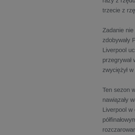
razy z rzęd
trzecie z rz
Zadanie nie 
zdobywały Pu
Liverpool u
przegrywał w
zwyciężył w
Ten sezon w
nawiązały wa
Liverpool w 
półfinałowy
rozczarowan