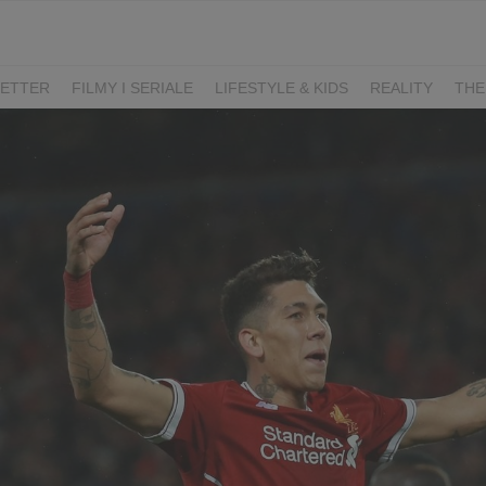
ETTER
FILMY I SERIALE
LIFESTYLE & KIDS
REALITY
THE
I
KIEDY ŚLUB?
BELFER
SORTOWNIA
KLANGOR
WILK
T
LIFESTYLE