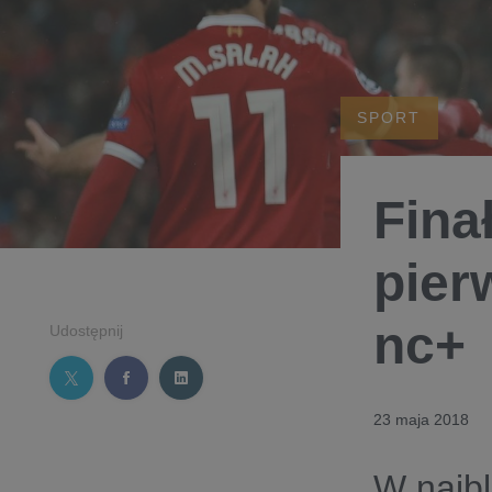
SPORT
Fina
pier
nc+
Udostępnij
23 maja 2018
W najbl