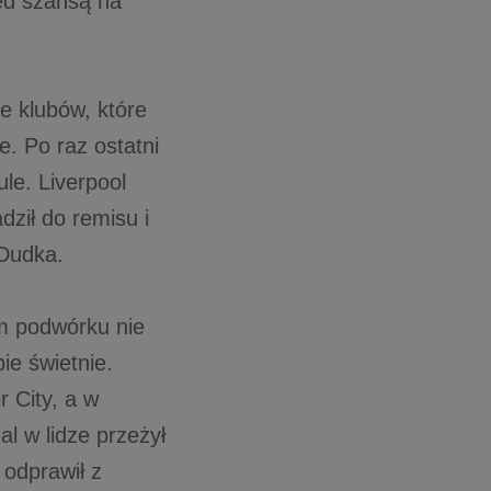
zed szansą na
e klubów, które
e. Po raz ostatni
le. Liverpool
dził do remisu i
 Dudka.
m podwórku nie
ie świetnie.
r City, a w
l w lidze przeżył
 odprawił z