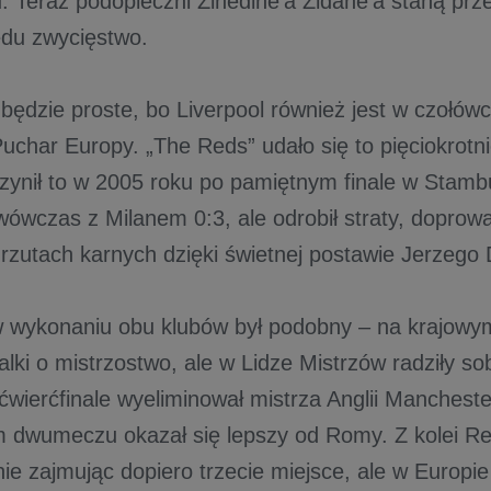
u. Teraz podopieczni Zinedine’a Zidane’a staną pr
ędu zwycięstwo.
będzie proste, bo Liverpool również jest w czołówc
char Europy. „The Reds” udało się to pięciokrotni
czynił to w 2005 roku po pamiętnym finale w Stambu
ówczas z Milanem 0:3, ale odrobił straty, doprowa
 rzutach karnych dzięki świetnej postawie Jerzego
 wykonaniu obu klubów był podobny – na krajowy
lki o mistrzostwo, ale w Lidze Mistrzów radziły sob
ćwierćfinale wyeliminował mistrza Anglii Mancheste
m dwumeczu okazał się lepszy od Romy. Z kolei Rea
ie zajmując dopiero trzecie miejsce, ale w Europie