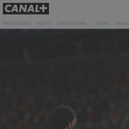
AKTUALNOŚCI
KORPO
OFERTA CANAL+
SPORT
NEWSL
CZARNE STOKROTKI
PROSTA SPRAWA
ALGORYTM MIŁOŚC
PLANETA SINGLI. OSIEM HISTORII
KRÓL
KIDS
DOKUMEN