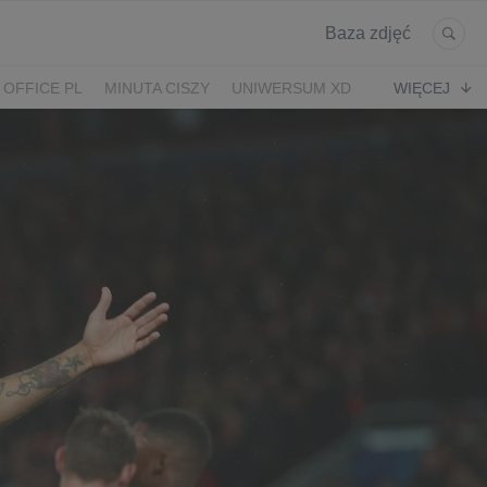
Baza zdjęć
 OFFICE PL
MINUTA CISZY
UNIWERSUM XD
WIĘCEJ
KRUK
POWRÓT