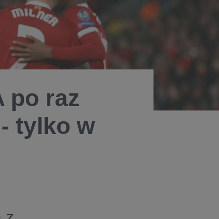
A po raz
- tylko w
 z