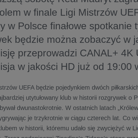
olem w finale Ligi Mistrzów UE
y w Polsce finałowe spotkanie 
wek będzie można zobaczyć w j
isję przeprowadzi CANAL+ 4K U
isja w jakości HD już od 19:0
Mistrzów UEFA będzie pojedynkiem dwóch piłkarskic
jbardziej utytułowany klub w historii rozgrywek o
bywał dwunastokrotnie. W ostatnich latach „Króle
grywając je trzykrotnie w ciągu czterech lat. Co wi
lubem w historii, któremu udało się zwyciężyć w L