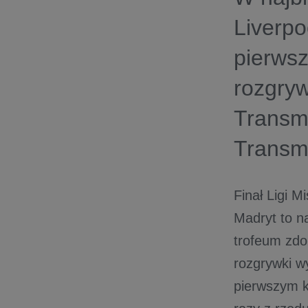
Liverpo
pierwsz
rozgry
Transm
Transm
Finał Ligi 
Madryt to na
trofeum zdo
rozgrywki wy
pierwszym k