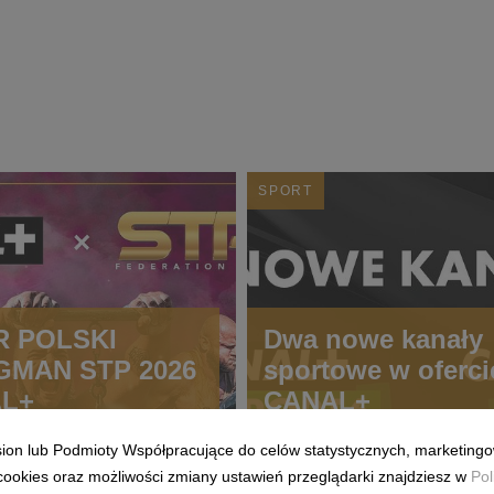
SPORT
 POLSKI
Dwa nowe kanały
MAN STP 2026
sportowe w oferci
AL+
CANAL+
ision lub Podmioty Współpracujące do celów statystycznych, marketingo
cookies oraz możliwości zmiany ustawień przeglądarki znajdziesz w
Pol