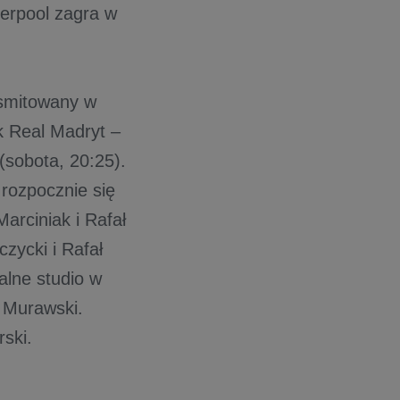
erpool zagra w
nsmitowany w
k Real Madryt –
(sobota, 20:25).
rozpocznie się
arciniak i Rafał
zycki i Rafał
alne studio w
j Murawski.
ski.