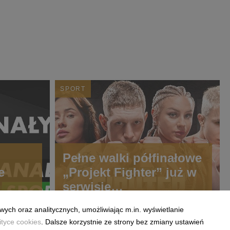
SPORT
Pełne walki półfinałowe
e
„Projekt Fighter” już w
serwisie
streamingowym
wych oraz analitycznych, umożliwiając m.in. wyświetlanie
CANAL+
ityce cookies
. Dalsze korzystnie ze strony bez zmiany ustawień