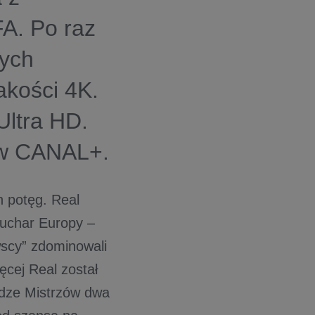
FA. Po raz
tych
akości 4K.
ltra HD.
0 w CANAL+.
h potęg. Real
 Puchar Europy –
wscy” zdominowali
ęcej Real został
idze Mistrzów dwa