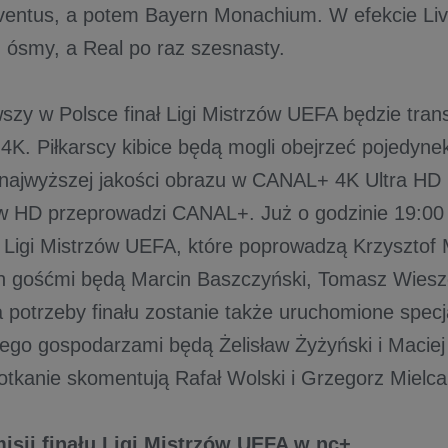
ventus, a potem Bayern Monachium. W efekcie Liv
z ósmy, a Real po raz szesnasty.
wszy w Polsce finał Ligi Mistrzów UEFA będzie tra
 4K. Piłkarscy kibice będą mogli obejrzeć pojedyne
 najwyższej jakości obrazu w CANAL+ 4K Ultra HD 
w HD przeprowadzi CANAL+. Już o godzinie 19:00 
u Ligi Mistrzów UEFA, które poprowadzą Krzysztof M
ch gośćmi będą Marcin Baszczyński, Tomasz Wieszc
 potrzeby finału zostanie także uruchomione specj
órego gospodarzami będą Żelisław Żyżyński i Macie
otkanie skomentują Rafał Wolski i Grzegorz Mielcar
isji finału Ligi Mistrzów UEFA w nc+