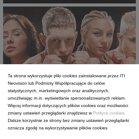
Rozpoczęcie emisji obu anten planowane jest przed startem
pierwszej kolejki sezonu 2026/27 ligi hiszpańskiej, po formaln...
Ta strona wykorzystuje pliki cookies zainstalowane przez ITI
Neovision lub Podmioty Współpracujące do celów
SPORT
statystycznych, marketingowych oraz analitycznych,
Pełne walki półfinałowe „Projekt Fighter” już
umożliwiając m.in. wyświetlanie spersonalizowanych reklam.
w serwisie streamingowym CANAL+
Więcej informacji dotyczących plików cookies oraz możliwości
29 lipca 2026
zmiany ustawień przeglądarki znajdziesz w
Polityce cookies
.
W serwisie streamingowym CANAL+ opublikowano dodatkowy,
Dalsze korzystnie ze strony bez zmiany ustawień przeglądarki
bonusowy odcinek programu „Projekt Fighter”. Odpowiadając
oznacza zgodę na wykorzystywanie plików cookies.
na oczekiwania fanów MMA, CANAL+ udostępnił pełny
przebieg obu walk półfinałowych. Pojedynki Karoliny