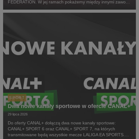
FEDERATION. W jej ramach pokażemy między innymi zawody
z cyklu Pucharu Polski Strongman Championship STP 2026.
Pierwszym wydarzeniem prezentowanym w CANAL+ SPORT 5
i...
SPORT
Dwa nowe kanały sportowe w ofercie CANAL+
29 lipca 2026
Do oferty CANAL+ dołączą dwa nowe kanały sportowe:
CANAL+ SPORT 6 oraz CANAL+ SPORT 7, na których
transmitowane będą wszystkie mecze LALIGA EA SPORTS.