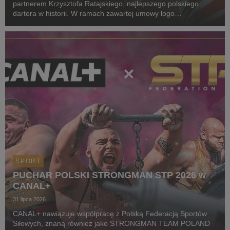
partnerem Krzysztofa Ratajskiego, najlepszego polskiego
dartera w historii. W ramach zawartej umowy logo
CANAL+ będzie eksponowane między innymi na koszulkach
startowych naszego zawodnika podczas
wszystkich oficjalnyc...
SPORT
PUCHAR POLSKI STRONGMAN STP 2026 w
CANAL+
31 lipca 2026
CANAL+ nawiązuje współpracę z Polską Federacją Sportów
Siłowych, znaną również jako STRONGMAN TEAM POLAND