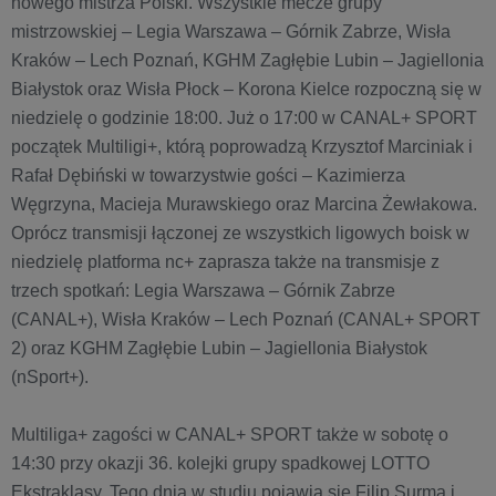
nowego mistrza Polski. Wszystkie mecze grupy
mistrzowskiej – Legia Warszawa – Górnik Zabrze, Wisła
Kraków – Lech Poznań, KGHM Zagłębie Lubin – Jagiellonia
Białystok oraz Wisła Płock – Korona Kielce rozpoczną się w
niedzielę o godzinie 18:00. Już o 17:00 w CANAL+ SPORT
początek Multiligi+, którą poprowadzą Krzysztof Marciniak i
Rafał Dębiński w towarzystwie gości – Kazimierza
Węgrzyna, Macieja Murawskiego oraz Marcina Żewłakowa.
Oprócz transmisji łączonej ze wszystkich ligowych boisk w
niedzielę platforma nc+ zaprasza także na transmisje z
trzech spotkań: Legia Warszawa – Górnik Zabrze
(CANAL+), Wisła Kraków – Lech Poznań (CANAL+ SPORT
2) oraz KGHM Zagłębie Lubin – Jagiellonia Białystok
(nSport+).
Multiliga+ zagości w CANAL+ SPORT także w sobotę o
14:30 przy okazji 36. kolejki grupy spadkowej LOTTO
Ekstraklasy. Tego dnia w studiu pojawią się Filip Surma i