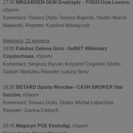
17:30
M
RGARDEN GKM Grudziądz - FOGO Unia Leszno
,
nSport+
Komentarz: Tomasz Dryła, Tomasz Bajerski, Studio: Marcin
Majewski, Reporter: Karolina Mikołajczyk
Niedziela, 22 kwietnia
16:00
Falubaz Zielona Góra - forBET Włókniarz
Częstochowa
, nSport+
Komentarz: Sergiusz Ryczel, Krzysztof Cegielski Studio:
Gabriel Waliszko, Reporter: Łukasz Benz
18:30
BETARD Sparta Wrocław - CASH BROKER Stal
Gorzów
, nSport+
Komentarz: Tomasz Dryła, Studio: Michał Łopaciński,
Reporter: Joanna Cedrych
20:45
Magazyn PGE Ekstraligi,
nSport+