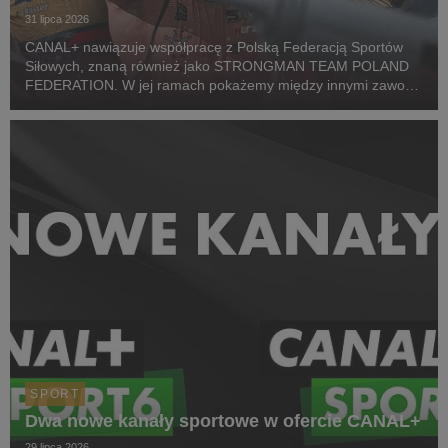
31 lipca 2026
CANAL+ nawiązuje współpracę z Polską Federacją Sportów
Siłowych, znaną również jako STRONGMAN TEAM POLAND
FEDERATION. W jej ramach pokażemy między innymi zawody
z cyklu Pucharu Polski Strongman Championship STP 2026.
Pierwszym wydarzeniem prezentowanym w CANAL+ SPORT 5
i...
SPORT
Dwa nowe kanały sportowe w ofercie CANAL+
29 lipca 2026