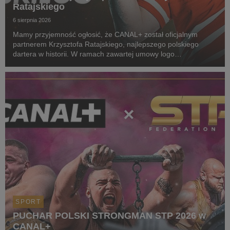
Ratajskiego
6 sierpnia 2026
Mamy przyjemność ogłosić, że CANAL+ został oficjalnym
partnerem Krzysztofa Ratajskiego, najlepszego polskiego
dartera w historii. W ramach zawartej umowy logo
CANAL+ będzie eksponowane między innymi na koszulkach
startowych naszego zawodnika podczas
wszystkich oficjalnyc...
SPORT
PUCHAR POLSKI STRONGMAN STP 2026 w
CANAL+