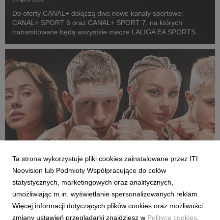
Do oferty CANAL+ dołączą dwa nowe kanały sportowe:
CANAL+ SPORT 6 oraz CANAL+ SPORT 7, na których
transmitowane będą wszystkie mecze LALIGA EA SPORTS.
Rozpoczęcie emisji obu anten planowane jest przed startem
pierwszej kolejki sezonu 2026/27 ligi hiszpańskiej, po formaln...
Ta strona wykorzystuje pliki cookies zainstalowane przez ITI
Neovision lub Podmioty Współpracujące do celów
SPORT
statystycznych, marketingowych oraz analitycznych,
Pełne walki półfinałowe „Projekt Fighter” już
umożliwiając m.in. wyświetlanie spersonalizowanych reklam.
w serwisie streamingowym CANAL+
Więcej informacji dotyczących plików cookies oraz możliwości
29 lipca 2026
zmiany ustawień przeglądarki znajdziesz w
Polityce cookies
.