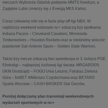
meczach Wybrzeże Gdańsk podejmie MMTS Kwidzyn, a
Zagłębie Lubin zmierzy się z Energą MKS Kalisz.
Coraz ciekawiej robi się w fazie play-off ligi NBA. W
najbliższy weekend widzowie nc+ zobaczą trzy spotkania:
Indiana Pacers – Cleveland Cavaliers, Minnesota
Timberwolves – Houston Rockets oraz w niedzielny wieczór
pojedynek San Antonio Spurs – Golden State Warriors.
Także trzy mecze zobaczą fani speedwaya w 3. kolejce PGE
Ekstraligi – najlepszej żużlowej ligi świata: MRGARDEN
GKM Grudziądz – FOGO Unia Leszno, Falubaz Zielona
Góra – forBET Włókniarz Częstochowa oraz BETARD
Sparta Wrocław – CASH BROKER Stal Gorzów.
Poniżej dołączamy plan transmisji weekendowych
wydarzeń sportowych w nc+