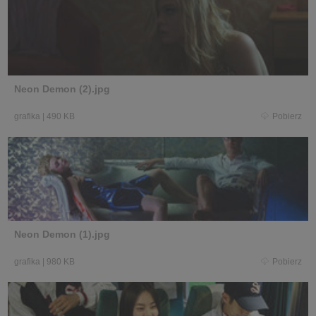
Neon Demon (2).jpg
grafika
|
490 KB
Pobierz
Neon Demon (1).jpg
grafika
|
980 KB
Pobierz