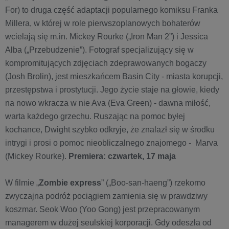
For) to druga część adaptacji popularnego komiksu Franka
Millera, w której w role pierwszoplanowych bohaterów
wcielają się m.in. Mickey Rourke („Iron Man 2”) i Jessica
Alba („Przebudzenie”). Fotograf specjalizujący się w
kompromitujących zdjęciach zdeprawowanych bogaczy
(Josh Brolin), jest mieszkańcem Basin City - miasta korupcji,
przestępstwa i prostytucji. Jego życie staje na głowie, kiedy
na nowo wkracza w nie Ava (Eva Green) - dawna miłość,
warta każdego grzechu. Ruszając na pomoc byłej
kochance, Dwight szybko odkryje, że znalazł się w środku
intrygi i prosi o pomoc nieobliczalnego znajomego - Marva
(Mickey Rourke).
Premiera: czwartek, 17 maja
W filmie „
Zombie express
” („Boo-san-haeng”) rzekomo
zwyczajna podróż pociągiem zamienia się w prawdziwy
koszmar. Seok Woo (Yoo Gong) jest przepracowanym
managerem w dużej seulskiej korporacji. Gdy odeszła od