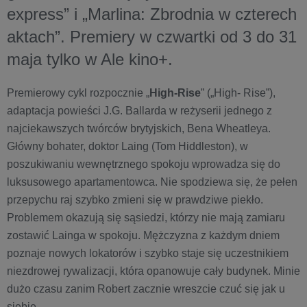
express” i „Marlina: Zbrodnia w czterech
aktach”. Premiery w czwartki od 3 do 31
maja tylko w Ale kino+.
Premierowy cykl rozpocznie „
High-Rise
” („High- Rise”),
adaptacja powieści J.G. Ballarda w reżyserii jednego z
najciekawszych twórców brytyjskich, Bena Wheatleya.
Główny bohater, doktor Laing (Tom Hiddleston), w
poszukiwaniu wewnętrznego spokoju wprowadza się do
luksusowego apartamentowca. Nie spodziewa się, że pełen
przepychu raj szybko zmieni się w prawdziwe piekło.
Problemem okazują się sąsiedzi, którzy nie mają zamiaru
zostawić Lainga w spokoju. Mężczyzna z każdym dniem
poznaje nowych lokatorów i szybko staje się uczestnikiem
niezdrowej rywalizacji, która opanowuje cały budynek. Minie
dużo czasu zanim Robert zacznie wreszcie czuć się jak u
siebie.