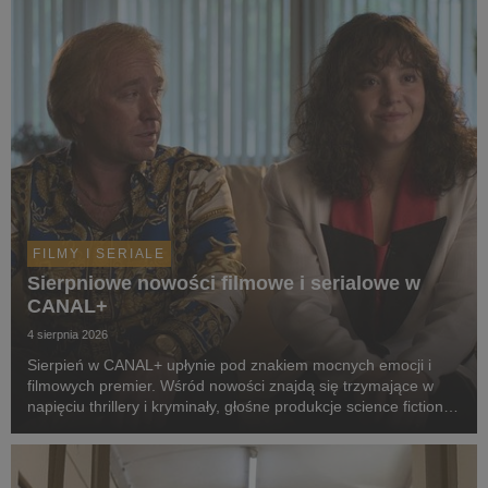
FILMY I SERIALE
Sierpniowe nowości filmowe i serialowe w
CANAL+
4 sierpnia 2026
Sierpień w CANAL+ upłynie pod znakiem mocnych emocji i
filmowych premier. Wśród nowości znajdą się trzymające w
napięciu thrillery i kryminały, głośne produkcje science fiction,
poruszające dramaty oraz propozycje dla całej rodziny.
Widzowie zobaczą m.in. serial „Skażeni...