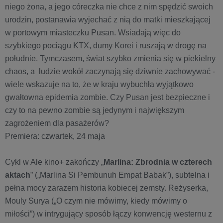
niego żona, a jego córeczka nie chce z nim spędzić swoich
urodzin, postanawia wyjechać z nią do matki mieszkającej
w portowym miasteczku Pusan. Wsiadają więc do
szybkiego pociągu KTX, dumy Korei i ruszają w drogę na
południe. Tymczasem, świat szybko zmienia się w piekielny
chaos, a ludzie wokół zaczynają się dziwnie zachowywać -
wiele wskazuje na to, że w kraju wybuchła wyjątkowo
gwałtowna epidemia zombie. Czy Pusan jest bezpieczne i
czy to na pewno zombie są jedynym i największym
zagrożeniem dla pasażerów?
Premiera: czwartek, 24 maja
Cykl w Ale kino+ zakończy „
Marlina: Zbrodnia w czterech
aktach
” („Marlina Si Pembunuh Empat Babak”), subtelna i
pełna mocy zarazem historia kobiecej zemsty. Reżyserka,
Mouly Surya („O czym nie mówimy, kiedy mówimy o
miłości”) w intrygujący sposób łączy konwencję westernu z