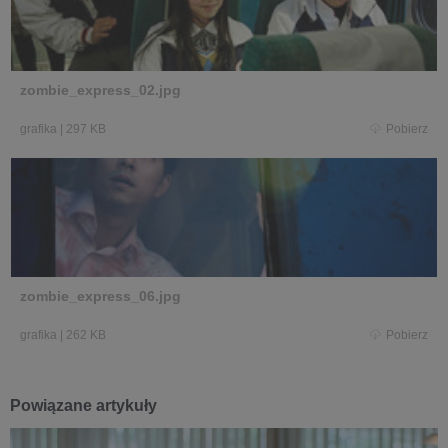
zombie_express_02.jpg
grafika
|
297 KB
Pobierz
zombie_express_06.jpg
grafika
|
262 KB
Pobierz
Powiązane artykuły