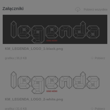
Załączniki
Pobierz wszystkie
KM_LEGENDA_LOGO_1-black.png
grafika
|
36,8 KB
Pobierz
KM_LEGENDA_LOGO_2-white.png
grafika
|
31,6 KB
Pobierz