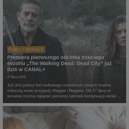
FILMY I SERIALE
Premiera pierwszego odcinka trzeciego
sezonu „The Walking Dead: Dead City” już
dziś w CANAL+
27 lipca 2026
Już dziś polscy fani kultowego uniwersum żywych trupów
zobaczą nowe przygody Maggie i Negana. Od 27 lipca w
serwisie można oglądać pierwszy odcinek kontynuacji serialu,
a kolejne będą pojawiać się co poniedziałek.