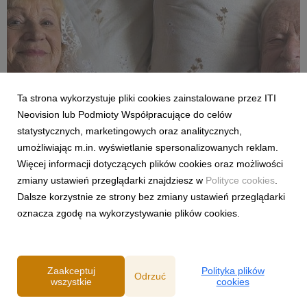
Ta strona wykorzystuje pliki cookies zainstalowane przez ITI
FILMY I SERIALE
Neovision lub Podmioty Współpracujące do celów
Szalona podróż, ślub i dalsze rodzinne
statystycznych, marketingowych oraz analitycznych,
perypetie. Komediowy hit „Dalej jazda! 2” od
umożliwiając m.in. wyświetlanie spersonalizowanych reklam.
25 lipca w CANAL+
Więcej informacji dotyczących plików cookies oraz możliwości
22 lipca 2026
zmiany ustawień przeglądarki znajdziesz w
Polityce cookies
.
Długo wyczekiwana kontynuacja kinowego przeboju „Dalej
Dalsze korzystnie ze strony bez zmiany ustawień przeglądarki
jazda!” to ciepła, pełna humoru i wzruszeń opowieść o tym, że
oznacza zgodę na wykorzystywanie plików cookies.
na miłość, rodzinną bliskość oraz spełnianie marzeń nigdy nie
jest za późno.
Zaakceptuj
Polityka plików
Odrzuć
wszystkie
cookies
Powered by