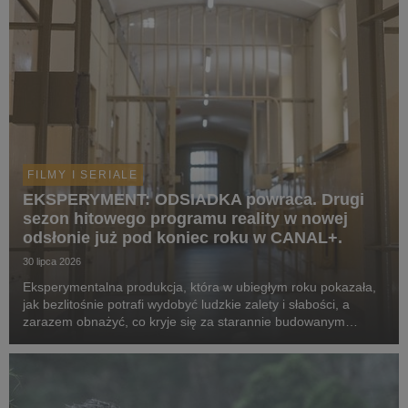
FILMY I SERIALE
EKSPERYMENT: ODSIADKA powraca. Drugi
sezon hitowego programu reality w nowej
odsłonie już pod koniec roku w CANAL+.
30 lipca 2026
Eksperymentalna produkcja, która w ubiegłym roku pokazała,
jak bezlitośnie potrafi wydobyć ludzkie zalety i słabości, a
zarazem obnażyć, co kryje się za starannie budowanym
wizerunek celebrytów, powraca w odświeżonej formie. Tym
razem za więzienne kraty trafią kobiety. ...