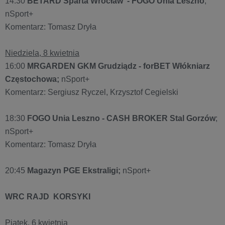
14:30
BETARD Sparta Wrocław - FOGO Unia Leszno
;
nSport+
Komentarz: Tomasz Dryła
Niedziela, 8 kwietnia
16:00
MRGARDEN GKM Grudziądz - forBET Włókniarz
Częstochowa;
nSport+
Komentarz: Sergiusz Ryczel, Krzysztof Cegielski
18:30
FOGO Unia Leszno - CASH BROKER Stal Gorzów
;
nSport+
Komentarz: Tomasz Dryła
20:45
Magazyn PGE Ekstraligi;
nSport+
WRC RAJD KORSYKI
Piątek, 6 kwietnia