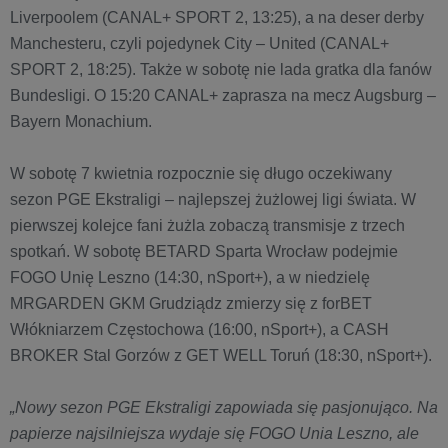
Liverpoolem (CANAL+ SPORT 2, 13:25), a na deser derby
Manchesteru, czyli pojedynek City – United (CANAL+
SPORT 2, 18:25). Także w sobotę nie lada gratka dla fanów
Bundesligi. O 15:20 CANAL+ zaprasza na mecz Augsburg –
Bayern Monachium.
W sobotę 7 kwietnia rozpocznie się długo oczekiwany
sezon PGE Ekstraligi – najlepszej żużlowej ligi świata. W
pierwszej kolejce fani żużla zobaczą transmisje z trzech
spotkań. W sobotę BETARD Sparta Wrocław podejmie
FOGO Unię Leszno (14:30, nSport+), a w niedzielę
MRGARDEN GKM Grudziądz zmierzy się z forBET
Włókniarzem Częstochowa (16:00, nSport+), a CASH
BROKER Stal Gorzów z GET WELL Toruń (18:30, nSport+).
„Nowy sezon PGE Ekstraligi zapowiada się pasjonująco. Na
papierze najsilniejsza wydaje się FOGO Unia Leszno, ale