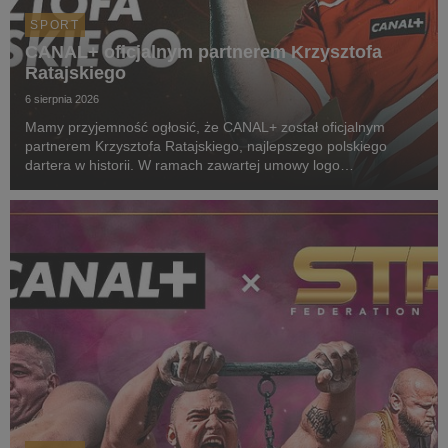
SPORT
CANAL+ oficjalnym partnerem Krzysztofa
Ratajskiego
6 sierpnia 2026
Mamy przyjemność ogłosić, że CANAL+ został oficjalnym
partnerem Krzysztofa Ratajskiego, najlepszego polskiego
dartera w historii. W ramach zawartej umowy logo
CANAL+ będzie eksponowane między innymi na koszulkach
startowych naszego zawodnika podczas
wszystkich oficjalnyc...