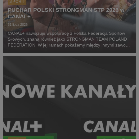
SPORT
PUCHAR POLSKI STRONGMAN STP 2026 w
CANAL+
31 lipca 2026
CANAL+ nawiązuje współpracę z Polską Federacją Sportów
Siłowych, znaną również jako STRONGMAN TEAM POLAND
FEDERATION. W jej ramach pokażemy między innymi zawody
z cyklu Pucharu Polski Strongman Championship STP 2026.
Pierwszym wydarzeniem prezentowanym w CANAL+ SPORT 5
i...