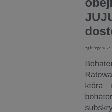
obejr
JUJU
dost
23 lutego 2024
Bohat
Ratowan
która 
bohat
subskr