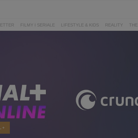
ETTER
FILMY I SERIALE
LIFESTYLE & KIDS
REALITY
THE
I
KIEDY ŚLUB?
BELFER
SORTOWNIA
KLANGOR
WILK
T
LIFESTYLE
L+