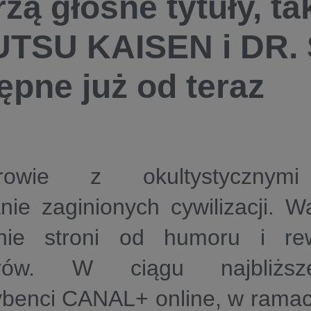
zą głośne tytuły, ta
TSU KAISEN i DR.
ępne już od teraz
erowie z okultystycznym
ie zaginionych cywilizacji. Wa
nie stroni od humoru i rew
erów. W ciągu najbliżs
ybenci CANAL+ online, w ramac