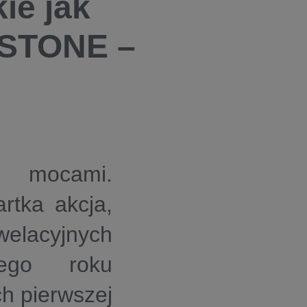
kie jak
 STONE –
i mocami.
rtka akcja,
elacyjnych
zego roku
h pierwszej