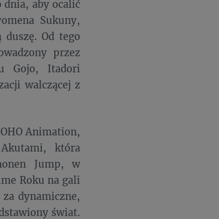
 dnia, aby ocalić
 Ryomena Sukuny,
ą duszę. Od tego
owadzony przez
u Gojo, Itadori
acji walczącej z
 TOHO Animation,
Akutami, która
Shonen Jump, w
ime Roku na gali
ł za dynamiczne,
dstawiony świat.