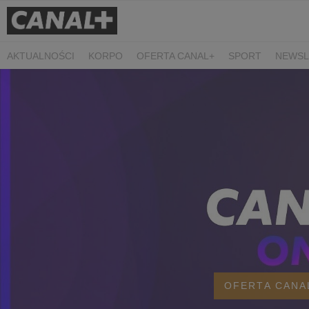
dostępne już od teraz
AKTUALNOŚCI
KORPO
OFERTA CANAL+
SPORT
NEWSL
CZARNE STOKROTKI
PROSTA SPRAWA
ALGORYTM MIŁOŚC
PLANETA SINGLI. OSIEM HISTORII
KRÓL
KIDS
DOKUMEN
OFERTA CANA