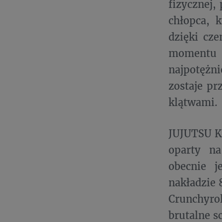
fizycznej,
chłopca, 
dzięki cz
momentu Y
najpotężn
zostaje pr
klątwami.
JUJUTSU K
oparty na
obecnie 
nakładzie 
Crunchyro
brutalne s