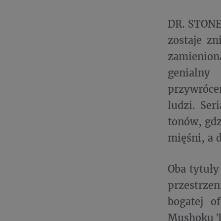
DR. STONE 
zostaje zn
zamienion
genialny 
przywrócen
ludzi. Ser
tonów, gdz
mięśni, a 
Oba tytuły
przestrze
bogatej o
Mushoku Te