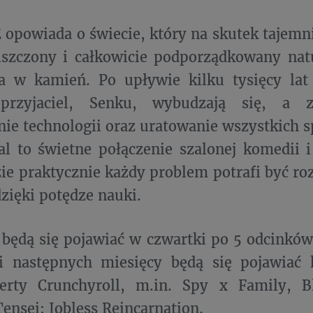
opowiada o świecie, który na skutek tajemn
iszczony i całkowicie podporządkowany nat
a w kamień. Po upływie kilku tysięcy lat 
przyjaciel, Senku, wybudzają się, a z
ie technologii oraz uratowanie wszystkich 
ial to świetne połączenie szalonej komedii 
ie praktycznie każdy problem potrafi być roz
dzięki potędze nauki.
 będą się pojawiać w czwartki po 5 odcinkó
ni następnych miesięcy będą się pojawiać 
ferty Crunchyroll, m.in. Spy x Family, B
nsei: Jobless Reincarnation.