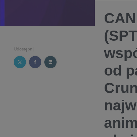
CANA
(SPT
wspó
Udostępnij
od p
Crun
najw
anim