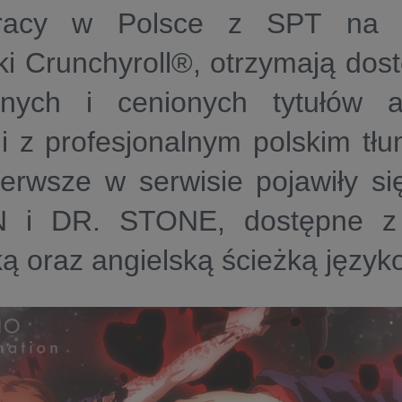
racy w Polsce z SPT na d
eki Crunchyroll®, otrzymają dos
rnych i cenionych tytułów 
i z profesjonalnym polskim tł
ierwsze w serwisie pojawiły 
 i DR. STONE, dostępne z 
ą oraz angielską ścieżką język