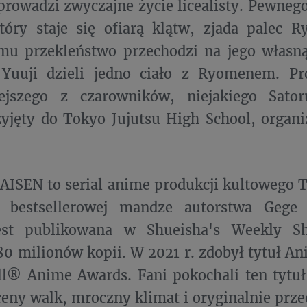
 prowadzi zwyczajne życie licealisty. Pewnego
który staje się ofiarą klątw, zjada palec
emu przekleństwo przechodzi na jego własn
uuji dzieli jedno ciało z Ryomenem. Pr
iejszego z czarowników, niejakiego Sator
zyjęty do Tokyo Jujutsu High School, organiz
AISEN to serial anime produkcji kultowego
 bestsellerowej mandze autorstwa Gege 
jest publikowana w Shueisha's Weekly 
80 milionów kopii. W 2021 r. zdobył tytuł An
ll® Anime Awards. Fani pokochali ten tytu
ceny walk, mroczny klimat i oryginalnie prze