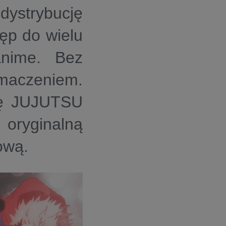
ystrybucję
tęp do wielu
anime. Bez
umaczeniem.
się JUJUTSU
oryginalną
ową.