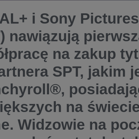
L+ i Sony Pictures
) nawiązują pierws
łpracę na zakup ty
artnera SPT, jakim j
chyroll®, posiadają
iększych na świecie
e. Widzowie na poc