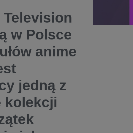
 Television
zą w Polsce
tułów anime
est
cy jedną z
 kolekcji
zątek