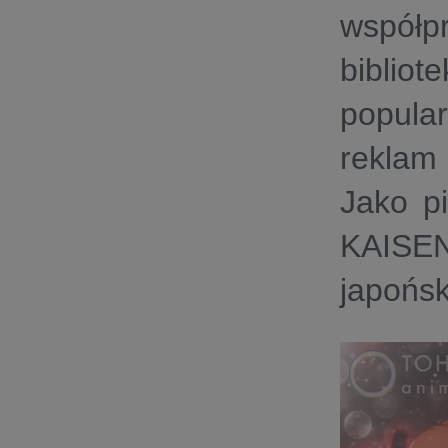
współp
bibliot
popula
reklam 
Jako p
KAISEN
japońsk