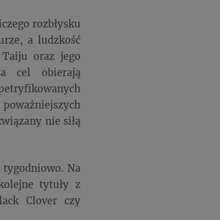
iczego rozbłysku
urze, a ludzkość
Taiju oraz jego
a cel obierają
spetryfikowanych
i poważniejszych
wiązany nie siłą
w tygodniowo. Na
kolejne tytuły z
lack Clover czy