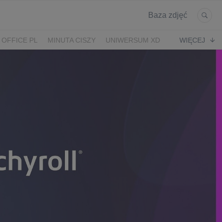
Baza zdjęć
 OFFICE PL
MINUTA CISZY
UNIWERSUM XD
WIĘCEJ
KRUK
POWRÓT