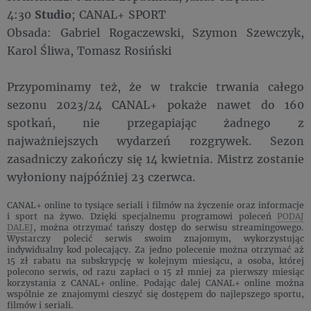
4:30
Studio
; CANAL+ SPORT
Obsada: Gabriel Rogaczewski, Szymon Szewczyk,
Karol Śliwa, Tomasz Rosiński
Przypominamy też, że w trakcie trwania całego
sezonu 2023/24 CANAL+ pokaże nawet do 160
spotkań, nie przegapiając żadnego z
najważniejszych wydarzeń rozgrywek. Sezon
zasadniczy zakończy się 14 kwietnia. Mistrz zostanie
wyłoniony najpóźniej 23 czerwca.
CANAL+ online to tysiące seriali i filmów na życzenie oraz informacje
i sport na żywo. Dzięki specjalnemu programowi poleceń
PODAJ
DALEJ
, można otrzymać tańszy dostęp do serwisu streamingowego.
Wystarczy polecić serwis swoim znajomym, wykorzystując
indywidualny kod polecający. Za jedno polecenie można otrzymać aż
15 zł rabatu na subskrypcję w kolejnym miesiącu, a osoba, której
polecono serwis, od razu zapłaci o 15 zł mniej za pierwszy miesiąc
korzystania z CANAL+ online. Podając dalej CANAL+ online można
wspólnie ze znajomymi cieszyć się dostępem do najlepszego sportu,
filmów i seriali.