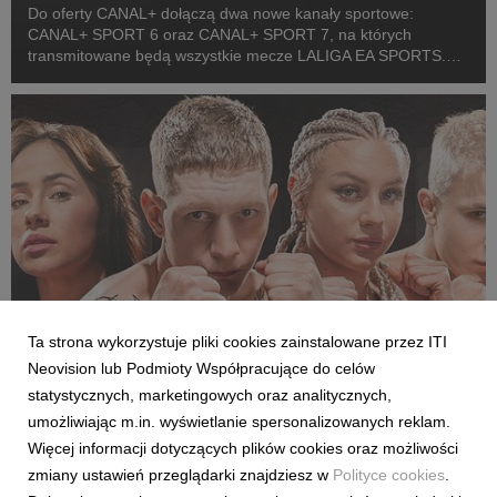
Do oferty CANAL+ dołączą dwa nowe kanały sportowe:
CANAL+ SPORT 6 oraz CANAL+ SPORT 7, na których
transmitowane będą wszystkie mecze LALIGA EA SPORTS.
Rozpoczęcie emisji obu anten planowane jest przed startem
pierwszej kolejki sezonu 2026/27 ligi hiszpańskiej, po formaln...
Ta strona wykorzystuje pliki cookies zainstalowane przez ITI
Neovision lub Podmioty Współpracujące do celów
SPORT
statystycznych, marketingowych oraz analitycznych,
Pełne walki półfinałowe „Projekt Fighter” już
umożliwiając m.in. wyświetlanie spersonalizowanych reklam.
w serwisie streamingowym CANAL+
Więcej informacji dotyczących plików cookies oraz możliwości
29 lipca 2026
zmiany ustawień przeglądarki znajdziesz w
Polityce cookies
.
W serwisie streamingowym CANAL+ opublikowano dodatkowy,