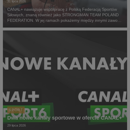
31 lipca 2026
CANAL+ nawiązuje współpracę z Polską Federacją Sportów
Siłowych, znaną również jako STRONGMAN TEAM POLAND
FEDERATION. W jej ramach pokażemy między innymi zawody
z cyklu Pucharu Polski Strongman Championship STP 2026.
Pierwszym wydarzeniem prezentowanym w CANAL+ SPORT 5
i...
SPORT
Dwa nowe kanały sportowe w ofercie CANAL+
29 lipca 2026