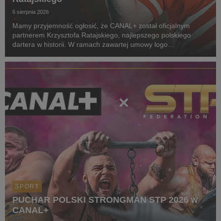
6 sierpnia 2026
Mamy przyjemność ogłosić, że CANAL+ został oficjalnym
partnerem Krzysztofa Ratajskiego, najlepszego polskiego
dartera w historii. W ramach zawartej umowy logo
CANAL+ będzie eksponowane między innymi na koszulkach
startowych naszego zawodnika podczas
wszystkich oficjalnyc...
SPORT
PUCHAR POLSKI STRONGMAN STP 2026 w
CANAL+