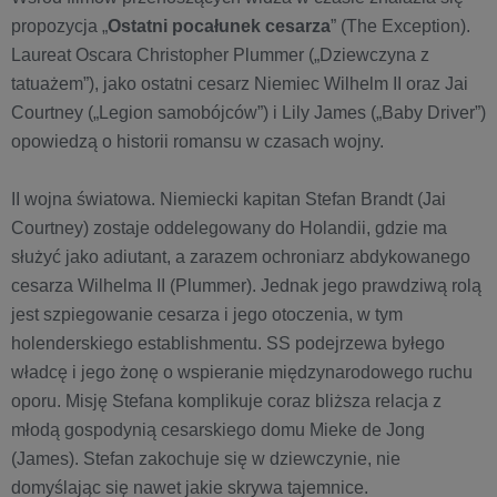
propozycja „
Ostatni pocałunek cesarza
” (The Exception).
Laureat Oscara Christopher Plummer („Dziewczyna z
tatuażem”), jako ostatni cesarz Niemiec Wilhelm II oraz Jai
Courtney („Legion samobójców”) i Lily James („Baby Driver”)
opowiedzą o historii romansu w czasach wojny.
II wojna światowa. Niemiecki kapitan Stefan Brandt (Jai
Courtney) zostaje oddelegowany do Holandii, gdzie ma
służyć jako adiutant, a zarazem ochroniarz abdykowanego
cesarza Wilhelma II (Plummer). Jednak jego prawdziwą rolą
jest szpiegowanie cesarza i jego otoczenia, w tym
holenderskiego establishmentu. SS podejrzewa byłego
władcę i jego żonę o wspieranie międzynarodowego ruchu
oporu. Misję Stefana komplikuje coraz bliższa relacja z
młodą gospodynią cesarskiego domu Mieke de Jong
(James). Stefan zakochuje się w dziewczynie, nie
domyślając się nawet jakie skrywa tajemnice.