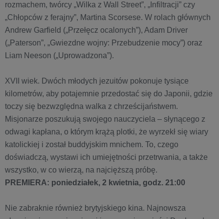
rozmachem, twórcy „Wilka z Wall Street”, „Infiltracji” czy
„Chłopców z ferajny”, Martina Scorsese. W rolach głównych
Andrew Garfield („Przełęcz ocalonych”), Adam Driver
(„Paterson”, „Gwiezdne wojny: Przebudzenie mocy”) oraz
Liam Neeson („Uprowadzona”).
XVII wiek. Dwóch młodych jezuitów pokonuje tysiące
kilometrów, aby potajemnie przedostać się do Japonii, gdzie
toczy się bezwzględna walka z chrześcijaństwem.
Misjonarze poszukują swojego nauczyciela – słynącego z
odwagi kapłana, o którym krążą plotki, że wyrzekł się wiary
katolickiej i został buddyjskim mnichem. To, czego
doświadczą, wystawi ich umiejętności przetrwania, a także
wszystko, w co wierzą, na najcięższą próbę.
PREMIERA: poniedziałek, 2 kwietnia, godz. 21:00
Nie zabraknie również brytyjskiego kina. Najnowsza