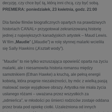
decyzję, czy chce być tą, którą inni chcą, czy być sobą.
PREMIERA: poniedziałek, 23 kwietnia, godz. 21:00
Dla fanów filmów biograficznych opartych na prawdziwych
historiach CANAL+ przygotował zekranizowaną historię
jednej z największych kanadyjskich artystek – Maud Lewis.
W film „
Maudie
” („Maudie”) w rolę słynnej malarki wcieliła
się Sally Hawkins („Kształt wody”).
"Maudie" to nie tylko wzruszająca opowieść oparta na życiu
malarki, ale i niesamowita historia romansu między
samotnikiem (Ethan Hawke) a kruchą, ale pełną energii
kobietą, która pragnie niezależności, by móc z wielką pasją
malować swoje wyjątkowe obrazy. Artystka nie miała życia
usłanego różami – uważana przez wszystkich za
„odmieńca”, w młodości po śmierci rodziców zostaje oddana
przez brata pod opiekę ciotki. Uzależniona od innych