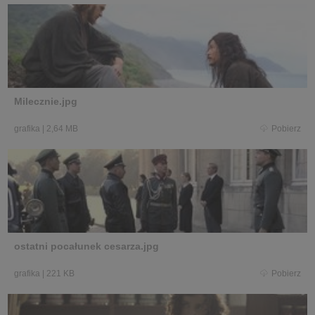
Milecznie.jpg
grafika
|
2,64 MB
Pobierz
ostatni pocałunek cesarza.jpg
grafika
|
221 KB
Pobierz