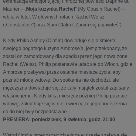
ekranizacja emocjonującej i mrocznej powieści Daphne du
Maurier – „
Moja kuzynka Rachel
” (My Cousin Rachel) –
wbija w fotel. W głównych rolach Rachel Weisz
(„Constantine”) oraz Sam Clafin („Zanim się pojawiłeś”).
Kiedy Philip Ashley (Claflin) dowiaduje się o śmierci
swojego bogatego kuzyna Ambrose'a, jest przekonany, że
został on zamordowany dla spadku przez jego nową żonę
Rachel (Weisz). Philip postanawia udać się do Włoch, gdzie
Ambrose przebywał przez ostatnie miesiące życia, aby
poznać młodą wdowę. Do spotkania nie dochodzi, ale
mężczyzna dowiaduje się, że cały majątek został zapisany
właśnie jemu. Kiedy kilka miesięcy później Philip poznaje
wdowę, zakochuje się w niej i wierzy, że jego podejrzenia
co do niej były bezpodstawne.
PREMIERA: poniedziałek, 9 kwietnia, godz. 21:00
Wśród filmów przenoszących widza w czasie znalazła się