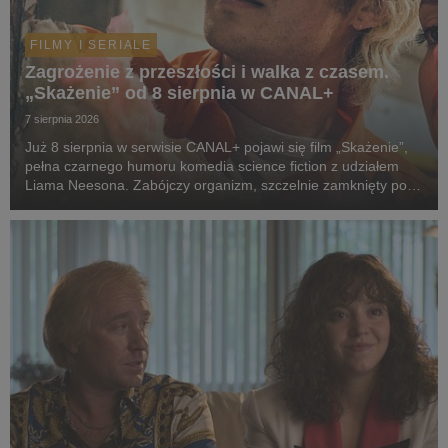
FILMY I SERIALE
Zagrożenie z przeszłości i walka z czasem.
„Skażenie” od 8 sierpnia w CANAL+
7 sierpnia 2026
Już 8 sierpnia w serwisie CANAL+ pojawi się film „Skażenie”,
pełna czarnego humoru komedia science fiction z udziałem
Liama Neesona. Zabójczy organizm, szczelnie zamknięty pod
ziemią przez dekady, wydostaje się na wolność. Jedyną
nadzieją ludzkości staje się dwoje spóźni...