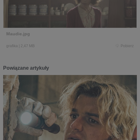
Maudie.jpg
grafika
|
2,47 MB
Pobierz
Powiązane artykuły