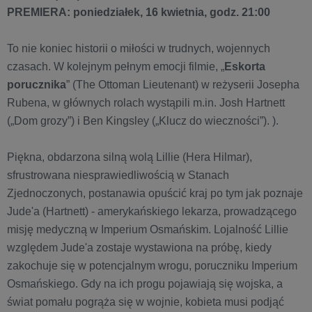
PREMIERA: poniedziałek, 16 kwietnia, godz. 21:00
To nie koniec historii o miłości w trudnych, wojennych
czasach. W kolejnym pełnym emocji filmie, „
Eskorta
porucznika
” (The Ottoman Lieutenant) w reżyserii Josepha
Rubena, w głównych rolach wystąpili m.in. Josh Hartnett
(„Dom grozy”) i Ben Kingsley („Klucz do wieczności”). ).
Piękna, obdarzona silną wolą Lillie (Hera Hilmar),
sfrustrowana niesprawiedliwością w Stanach
Zjednoczonych, postanawia opuścić kraj po tym jak poznaje
Jude'a (Hartnett) - amerykańskiego lekarza, prowadzącego
misję medyczną w Imperium Osmańskim. Lojalność Lillie
względem Jude'a zostaje wystawiona na próbę, kiedy
zakochuje się w potencjalnym wrogu, poruczniku Imperium
Osmańskiego. Gdy na ich progu pojawiają się wojska, a
świat pomału pogrąża się w wojnie, kobieta musi podjąć