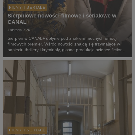
FILMY I SERIALE
Sierpniowe nowości filmowe i serialowe w
CANAL+
4 sierpnia 2026
Sierpień w CANAL+ upłynie pod znakiem mocnych emocji i
filmowych premier. Wśród nowości znajdą się trzymające w
napięciu thrillery i kryminały, głośne produkcje science fiction,
poruszające dramaty oraz propozycje dla całej rodziny.
Widzowie zobaczą m.in. serial „Skażeni...
FILMY I SERIALE