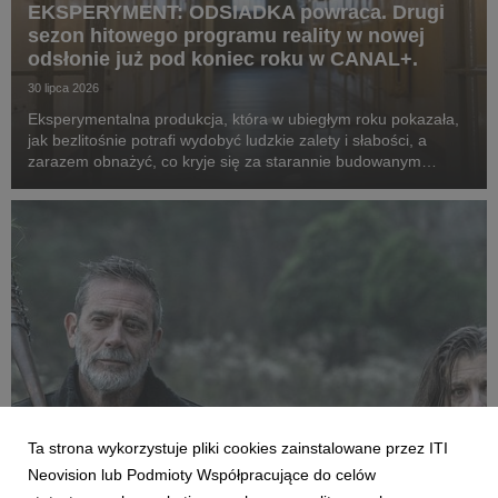
EKSPERYMENT: ODSIADKA powraca. Drugi
sezon hitowego programu reality w nowej
odsłonie już pod koniec roku w CANAL+.
30 lipca 2026
Eksperymentalna produkcja, która w ubiegłym roku pokazała,
jak bezlitośnie potrafi wydobyć ludzkie zalety i słabości, a
zarazem obnażyć, co kryje się za starannie budowanym
wizerunek celebrytów, powraca w odświeżonej formie. Tym
razem za więzienne kraty trafią kobiety. ...
Ta strona wykorzystuje pliki cookies zainstalowane przez ITI
FILMY I SERIALE
Neovision lub Podmioty Współpracujące do celów
Premiera pierwszego odcinka trzeciego