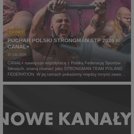
SPORT
PUCHAR POLSKI STRONGMAN STP 2026 w
CANAL+
31 July 2026
CANAL+ nawiązuje współpracę z Polską Federacją Sportów
Siłowych, znaną również jako STRONGMAN TEAM POLAND
FEDERATION. W jej ramach pokażemy między innymi zawody
z cyklu Pucharu Polski Strongman Championship STP 2026.
Pierwszym wydarzeniem prezentowanym w CANAL+ SPORT 5
i...