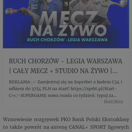
RUCH CHORZÓW - LEGIA WARSZAWA
| CAŁY MECZ + STUDIO NA ŻYWO |
LIVE OD 20:00 - YouTube
REKLAMA: ✅ Zarejestruj się na Superbet z kodem C34 i
odbierz do 3754 PLN na start! https://sprbt.pl/Start-
C+👉 SUPERGAME nowa runda co tydzień: typuj za
Read More
darm...
Wznowienie rozgrywek PKO Bank Polski Ekstraklasy
to także powrót na antenę CANAL+ SPORT ligowych