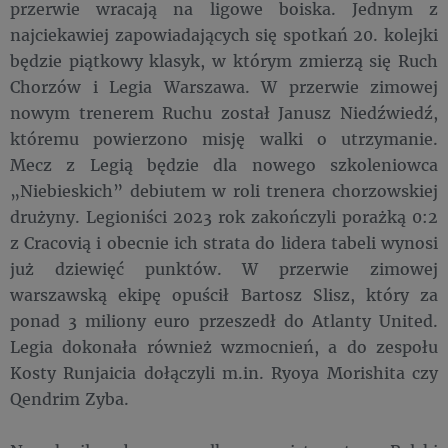
przerwie wracają na ligowe boiska. Jednym z
najciekawiej zapowiadających się spotkań 20. kolejki
będzie piątkowy klasyk, w którym zmierzą się Ruch
Chorzów i Legia Warszawa. W przerwie zimowej
nowym trenerem Ruchu został Janusz Niedźwiedź,
któremu powierzono misję walki o utrzymanie.
Mecz z Legią będzie dla nowego szkoleniowca
„Niebieskich” debiutem w roli trenera chorzowskiej
drużyny. Legioniści 2023 rok zakończyli porażką 0:2
z Cracovią i obecnie ich strata do lidera tabeli wynosi
już dziewięć punktów. W przerwie zimowej
warszawską ekipę opuścił Bartosz Slisz, który za
ponad 3 miliony euro przeszedł do Atlanty United.
Legia dokonała również wzmocnień, a do zespołu
Kosty Runjaicia dołączyli m.in. Ryoya Morishita czy
Qendrim Zyba.