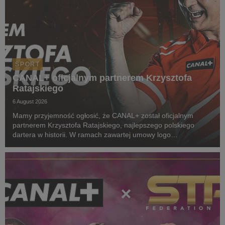
SPORT
CANAL+ oficjalnym partnerem Krzysztofa
Ratajskiego
6 August 2026
Mamy przyjemność ogłosić, że CANAL+ został oficjalnym
partnerem Krzysztofa Ratajskiego, najlepszego polskiego
dartera w historii. W ramach zawartej umowy logo
CANAL+ będzie eksponowane między innymi na koszulkach
startowych naszego zawodnika podczas
wszystkich oficjalnyc...