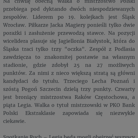
Na chwilę obecną walka o mistrzostwo Polski
przebiega pod dyktando dwóch niespodziewanych
zespołów. Liderem po 19. kolejkach jest Śląsk
Wrocław. Piłkarze Jacka Magiery ponieśli tylko dwie
porażki i zasłużenie przewodzą stawce. Na pozycji
wicelidera plasuje się Jagiellonia Białystok, która do
Śląska traci tylko trzy "oczka". Zespół z Podlasia
zawdzięcza to znakomitej postawie na własnym
stadionie, gdzie zdobył 25 na 27 możliwych
punktów. Za nimi z nieco większą stratą są główni
kandydaci do tytułu. Trzeciego Lecha Poznań i
szóstą Pogoń Szczecin dzielą trzy punkty. Czwarty
jest broniący mistrzostwa Raków Częstochowa, a
piąta Legia. Walka o tytuł mistrzowski w PKO Bank
Polski Ekstraklasie zapowiada się niezwykle
ciekawie.
Spotkanie Ruch – Legia będą mogli obejrzeć wszyscy