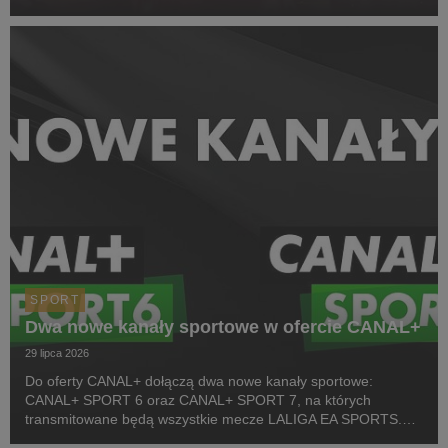
z cyklu Pucharu Polski Strongman Championship STP 2026.
Pierwszym wydarzeniem prezentowanym w CANAL+ SPORT 5
i...
SPORT
Dwa nowe kanały sportowe w ofercie CANAL+
29 lipca 2026
Do oferty CANAL+ dołączą dwa nowe kanały sportowe:
CANAL+ SPORT 6 oraz CANAL+ SPORT 7, na których
transmitowane będą wszystkie mecze LALIGA EA SPORTS.
Rozpoczęcie emisji obu anten planowane jest przed startem