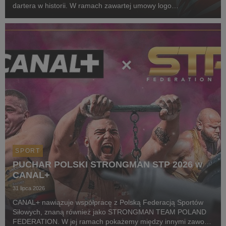
dartera w historii. W ramach zawartej umowy logo
CANAL+ będzie eksponowane między innymi na koszulkach
startowych naszego zawodnika podczas
wszystkich oficjalnyc...
SPORT
PUCHAR POLSKI STRONGMAN STP 2026 w
CANAL+
31 lipca 2026
CANAL+ nawiązuje współpracę z Polską Federacją Sportów
Siłowych, znaną również jako STRONGMAN TEAM POLAND
FEDERATION. W jej ramach pokażemy między innymi zawody