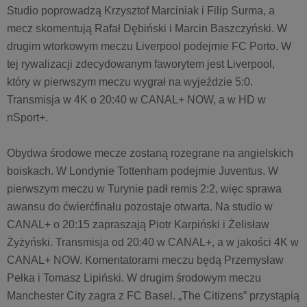
Studio poprowadzą Krzysztof Marciniak i Filip Surma, a
mecz skomentują Rafał Dębiński i Marcin Baszczyński. W
drugim wtorkowym meczu Liverpool podejmie FC Porto. W
tej rywalizacji zdecydowanym faworytem jest Liverpool,
który w pierwszym meczu wygrał na wyjeździe 5:0.
Transmisja w 4K o 20:40 w CANAL+ NOW, a w HD w
nSport+.
Obydwa środowe mecze zostaną rozegrane na angielskich
boiskach. W Londynie Tottenham podejmie Juventus. W
pierwszym meczu w Turynie padł remis 2:2, więc sprawa
awansu do ćwierćfinału pozostaje otwarta. Na studio w
CANAL+ o 20:15 zapraszają Piotr Karpiński i Żelisław
Żyżyński. Transmisja od 20:40 w CANAL+, a w jakości 4K w
CANAL+ NOW. Komentatorami meczu będą Przemysław
Pełka i Tomasz Lipiński. W drugim środowym meczu
Manchester City zagra z FC Basel. „The Citizens” przystąpią