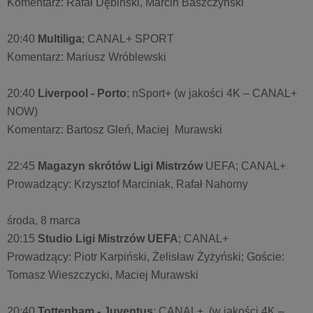
Komentarz: Rafał Dębiński, Marcin Baszczyński
20:40
Multiliga
; CANAL+ SPORT
Komentarz: Mariusz Wróblewski
20:40
Liverpool - Porto
; nSport+ (w jakości 4K – CANAL+
NOW)
Komentarz: Bartosz Gleń, Maciej Murawski
22:45
Magazyn skrótów Ligi Mistrzów
UEFA; CANAL+
Prowadzący: Krzysztof Marciniak, Rafał Nahorny
środa, 8 marca
20:15
Studio Ligi Mistrzów UEFA
; CANAL+
Prowadzący: Piotr Karpiński, Żelisław Żyżyński; Goście:
Tomasz Wieszczycki, Maciej Murawski
20:40
Tottenham - Juventus
; CANAL+ (w jakości 4K –