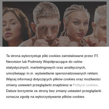
pierwszej kolejki sezonu 2026/27 ligi hiszpańskiej, po formaln...
Ta strona wykorzystuje pliki cookies zainstalowane przez ITI
Neovision lub Podmioty Współpracujące do celów
SPORT
statystycznych, marketingowych oraz analitycznych,
Pełne walki półfinałowe „Projekt Fighter” już
umożliwiając m.in. wyświetlanie spersonalizowanych reklam.
w serwisie streamingowym CANAL+
Więcej informacji dotyczących plików cookies oraz możliwości
29 lipca 2026
zmiany ustawień przeglądarki znajdziesz w
Polityce cookies
.
W serwisie streamingowym CANAL+ opublikowano dodatkowy,
Dalsze korzystnie ze strony bez zmiany ustawień przeglądarki
bonusowy odcinek programu „Projekt Fighter”. Odpowiadając
oznacza zgodę na wykorzystywanie plików cookies.
na oczekiwania fanów MMA, CANAL+ udostępnił pełny
przebieg obu walk półfinałowych. Pojedynki Karoliny
Gackowskiej z Zofią Rybicką oraz Cypriana Wieczorka z D...