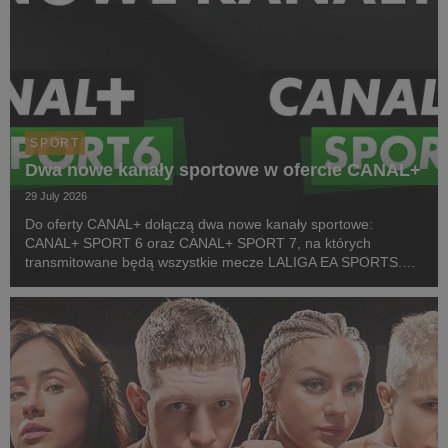
SPORT
Dwa nowe kanały sportowe w ofercie CANAL+
29 July 2026
Do oferty CANAL+ dołączą dwa nowe kanały sportowe:
CANAL+ SPORT 6 oraz CANAL+ SPORT 7, na których
transmitowane będą wszystkie mecze LALIGA EA SPORTS.
Rozpoczęcie emisji obu anten planowane jest przed startem
pierwszej kolejki sezonu 2026/27 ligi hiszpańskiej, po formaln...