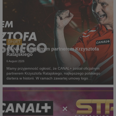
SPORT
CANAL+ oficjalnym partnerem Krzysztofa
Ratajskiego
6 August 2026
Mamy przyjemność ogłosić, że CANAL+ został oficjalnym
partnerem Krzysztofa Ratajskiego, najlepszego polskiego
dartera w historii. W ramach zawartej umowy logo
CANAL+ będzie eksponowane między innymi na koszulkach
startowych naszego zawodnika podczas
wszystkich oficjalnyc...