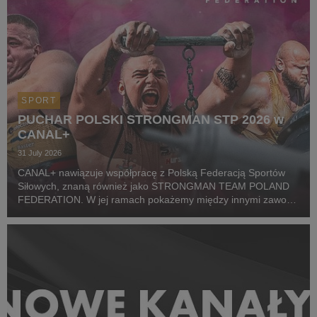
SPORT
PUCHAR POLSKI STRONGMAN STP 2026 w
CANAL+
31 July 2026
CANAL+ nawiązuje współpracę z Polską Federacją Sportów
Siłowych, znaną również jako STRONGMAN TEAM POLAND
FEDERATION. W jej ramach pokażemy między innymi zawody
z cyklu Pucharu Polski Strongman Championship STP 2026.
Pierwszym wydarzeniem prezentowanym w CANAL+ SPORT 5
i...