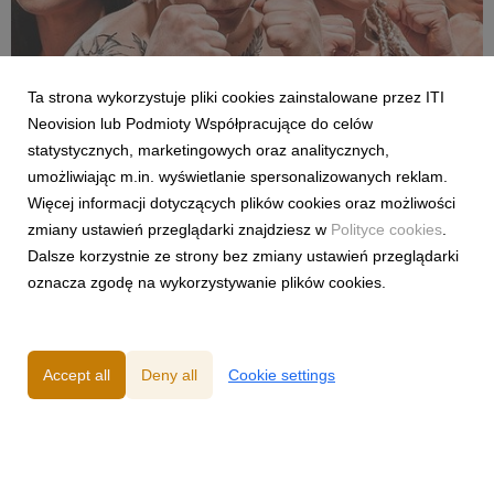
Ta strona wykorzystuje pliki cookies zainstalowane przez ITI
SPORT
Neovision lub Podmioty Współpracujące do celów
Pełne walki półfinałowe „Projekt Fighter” już
statystycznych, marketingowych oraz analitycznych,
w serwisie streamingowym CANAL+
umożliwiając m.in. wyświetlanie spersonalizowanych reklam.
29 July 2026
Więcej informacji dotyczących plików cookies oraz możliwości
W serwisie streamingowym CANAL+ opublikowano dodatkowy,
zmiany ustawień przeglądarki znajdziesz w
Polityce cookies
.
bonusowy odcinek programu „Projekt Fighter”. Odpowiadając
Dalsze korzystnie ze strony bez zmiany ustawień przeglądarki
na oczekiwania fanów MMA, CANAL+ udostępnił pełny
oznacza zgodę na wykorzystywanie plików cookies.
przebieg obu walk półfinałowych. Pojedynki Karoliny
Gackowskiej z Zofią Rybicką oraz Cypriana Wieczorka z D...
Accept all
Deny all
Cookie settings
Powered by
Privacy Policy