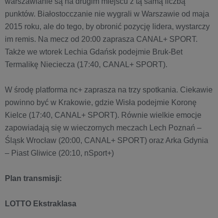
warszawianie są na drugim miejscu z tą samą liczbą
punktów. Białostocczanie nie wygrali w Warszawie od maja
2015 roku, ale do tego, by obronić pozycję lidera, wystarczy
im remis. Na mecz od 20:00 zaprasza CANAL+ SPORT.
Także we wtorek Lechia Gdańsk podejmie Bruk-Bet
Termalikę Nieciecza (17:40, CANAL+ SPORT).
W środę platforma nc+ zaprasza na trzy spotkania. Ciekawie
powinno być w Krakowie, gdzie Wisła podejmie Koronę
Kielce (17:40, CANAL+ SPORT). Równie wielkie emocje
zapowiadają się w wieczornych meczach Lech Poznań –
Śląsk Wrocław (20:00, CANAL+ SPORT) oraz Arka Gdynia
– Piast Gliwice (20:10, nSport+)
Plan transmisji:
LOTTO Ekstraklasa