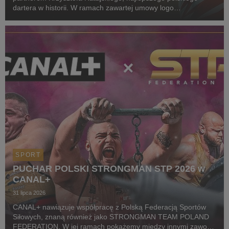
dartera w historii. W ramach zawartej umowy logo
CANAL+ będzie eksponowane między innymi na koszulkach
startowych naszego zawodnika podczas
wszystkich oficjalnyc...
SPORT
PUCHAR POLSKI STRONGMAN STP 2026 w
CANAL+
31 lipca 2026
CANAL+ nawiązuje współpracę z Polską Federacją Sportów
Siłowych, znaną również jako STRONGMAN TEAM POLAND
FEDERATION. W jej ramach pokażemy między innymi zawody