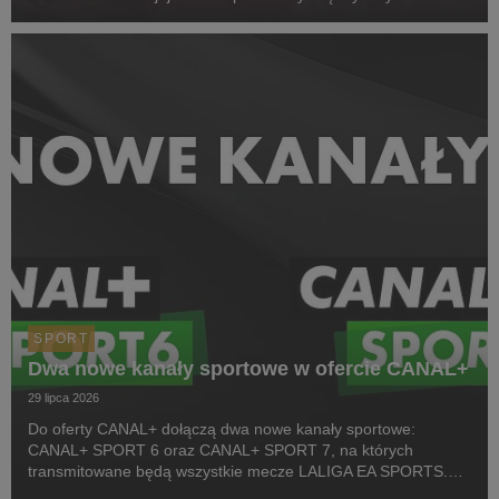
z cyklu Pucharu Polski Strongman Championship STP 2026.
Pierwszym wydarzeniem prezentowanym w CANAL+ SPORT 5
i...
SPORT
Dwa nowe kanały sportowe w ofercie CANAL+
29 lipca 2026
Do oferty CANAL+ dołączą dwa nowe kanały sportowe:
CANAL+ SPORT 6 oraz CANAL+ SPORT 7, na których
transmitowane będą wszystkie mecze LALIGA EA SPORTS.
Rozpoczęcie emisji obu anten planowane jest przed startem