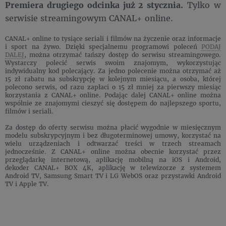
Premiera drugiego odcinka już 2 stycznia.
Tylko w
serwisie streamingowym CANAL+ online.
CANAL+ online to tysiące seriali i filmów na życzenie oraz informacje
i sport na żywo. Dzięki specjalnemu programowi poleceń
PODAJ
DALEJ
, można otrzymać tańszy dostęp do serwisu streamingowego.
Wystarczy polecić serwis swoim znajomym, wykorzystując
indywidualny kod polecający. Za jedno polecenie można otrzymać aż
15 zł rabatu na subskrypcję w kolejnym miesiącu, a osoba, której
polecono serwis, od razu zapłaci o 15 zł mniej za pierwszy miesiąc
korzystania z CANAL+ online. Podając dalej CANAL+ online można
wspólnie ze znajomymi cieszyć się dostępem do najlepszego sportu,
filmów i seriali.
Za dostęp do oferty serwisu można płacić wygodnie w miesięcznym
modelu subskrypcyjnym i bez długoterminowej umowy, korzystać na
wielu urządzeniach i odtwarzać treści w trzech streamach
jednocześnie. Z CANAL+ online można obecnie korzystać przez
przeglądarkę internetową, aplikację mobilną na iOS i Android,
dekoder CANAL+ BOX 4K, aplikację w telewizorze z systemem
Android TV, Samsung Smart TV i LG WebOS oraz przystawki Android
TV i Apple TV.