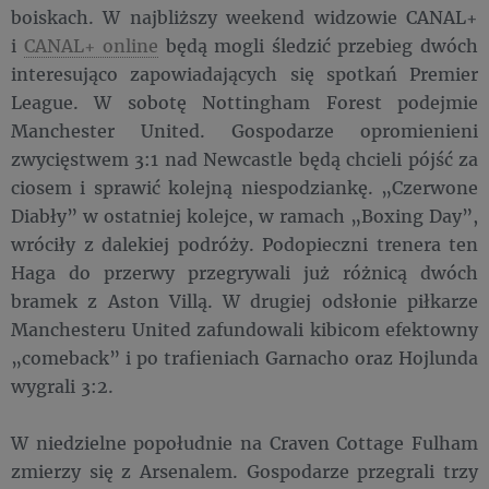
boiskach. W najbliższy weekend widzowie CANAL+
i
CANAL+ online
będą mogli śledzić przebieg dwóch
interesująco zapowiadających się spotkań Premier
League. W sobotę Nottingham Forest podejmie
Manchester United. Gospodarze opromienieni
zwycięstwem 3:1 nad Newcastle będą chcieli pójść za
ciosem i sprawić kolejną niespodziankę. „Czerwone
Diabły” w ostatniej kolejce, w ramach „Boxing Day”,
wróciły z dalekiej podróży. Podopieczni trenera ten
Haga do przerwy przegrywali już różnicą dwóch
bramek z Aston Villą. W drugiej odsłonie piłkarze
Manchesteru United zafundowali kibicom efektowny
„comeback” i po trafieniach Garnacho oraz Hojlunda
wygrali 3:2.
W niedzielne popołudnie na Craven Cottage Fulham
zmierzy się z Arsenalem. Gospodarze przegrali trzy