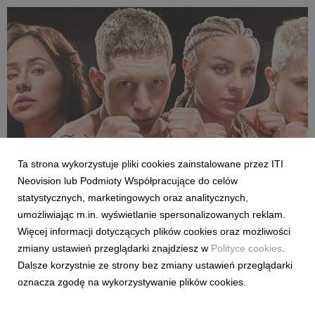
pierwszej kolejki sezonu 2026/27 ligi hiszpańskiej, po formaln...
Ta strona wykorzystuje pliki cookies zainstalowane przez ITI
Neovision lub Podmioty Współpracujące do celów
SPORT
statystycznych, marketingowych oraz analitycznych,
Pełne walki półfinałowe „Projekt Fighter” już
umożliwiając m.in. wyświetlanie spersonalizowanych reklam.
w serwisie streamingowym CANAL+
Więcej informacji dotyczących plików cookies oraz możliwości
29 lipca 2026
zmiany ustawień przeglądarki znajdziesz w
Polityce cookies
.
W serwisie streamingowym CANAL+ opublikowano dodatkowy,
Dalsze korzystnie ze strony bez zmiany ustawień przeglądarki
bonusowy odcinek programu „Projekt Fighter”. Odpowiadając
oznacza zgodę na wykorzystywanie plików cookies.
na oczekiwania fanów MMA, CANAL+ udostępnił pełny
przebieg obu walk półfinałowych. Pojedynki Karoliny
Gackowskiej z Zofią Rybicką oraz Cypriana Wieczorka z D...