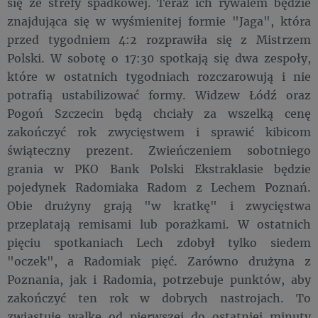
się ze strefy spadkowej. Teraz ich rywalem będzie
znajdująca się w wyśmienitej formie "Jaga", która
przed tygodniem 4:2 rozprawiła się z Mistrzem
Polski. W sobotę o 17:30 spotkają się dwa zespoły,
które w ostatnich tygodniach rozczarowują i nie
potrafią ustabilizować formy. Widzew Łódź oraz
Pogoń Szczecin będą chciały za wszelką cenę
zakończyć rok zwycięstwem i sprawić kibicom
świąteczny prezent. Zwieńczeniem sobotniego
grania w PKO Bank Polski Ekstraklasie będzie
pojedynek Radomiaka Radom z Lechem Poznań.
Obie drużyny grają "w kratkę" i zwycięstwa
przeplatają remisami lub porażkami. W ostatnich
pięciu spotkaniach Lech zdobył tylko siedem
"oczek", a Radomiak pięć. Zarówno drużyna z
Poznania, jak i Radomia, potrzebuje punktów, aby
zakończyć ten rok w dobrych nastrojach. To
zwiastuje walkę od pierwszej do ostatniej minuty