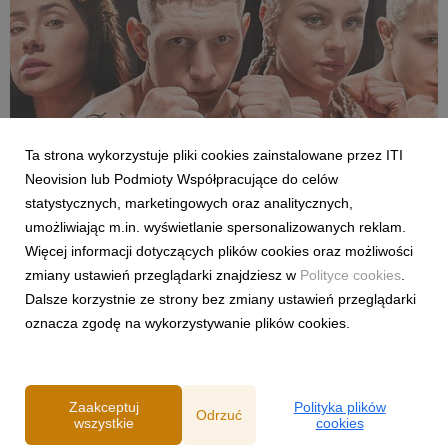
Ta strona wykorzystuje pliki cookies zainstalowane przez ITI
Neovision lub Podmioty Współpracujące do celów
SPORT
statystycznych, marketingowych oraz analitycznych,
Pełne walki półfinałowe „Projekt Fighter” już
umożliwiając m.in. wyświetlanie spersonalizowanych reklam.
w serwisie streamingowym CANAL+
Więcej informacji dotyczących plików cookies oraz możliwości
29 lipca 2026
zmiany ustawień przeglądarki znajdziesz w
Polityce cookies
.
W serwisie streamingowym CANAL+ opublikowano dodatkowy,
Dalsze korzystnie ze strony bez zmiany ustawień przeglądarki
bonusowy odcinek programu „Projekt Fighter”. Odpowiadając
oznacza zgodę na wykorzystywanie plików cookies.
na oczekiwania fanów MMA, CANAL+ udostępnił pełny
przebieg obu walk półfinałowych. Pojedynki Karoliny
Gackowskiej z Zofią Rybicką oraz Cypriana Wieczorka z D...
Zaakceptuj
Polityka plików
Odrzuć
wszystkie
cookies