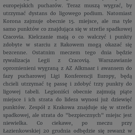
europejskich pucharów. Teraz muszą wygrać, by
utrzymać dystans do ligowego podium. Natomiast
Korona zajmuje obecnie 15. miejsce, ale ma tyle
samo punktów co znajdująca się w strefie spadkowej
Cracovia. Kielczanie mają o co walczyć i punkty
zdobyte w starciu z Rakowem mogą okazać się
bezcenne. Ostatnim meczem tego dnia będzie
rywalizacja Legii z Cracovią. Warszawianie
opromienieni wygraną z AZ Alkmaar i awansem do
fazy pucharowej Ligi Konferencji Europy, będą
chcieli utrzymać tę passę i zdobyć trzy punkty do
ligowej tabeli. Legioniści obecnie zajmują piąte
miejsce i ich strata do lidera wynosi już dziewięć
punktów. Zespół z Krakowa znajduje się w strefie
spadkowej, ale strata do "bezpiecznych" miejsc jest
niewielka. Co ciekawe, po meczu przy
Łazienkowskiej 20 grudnia odbędzie się rewanż w