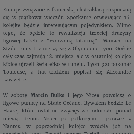
Emocje związane z francuską ekstraklasą rozpoczną
się w piątkowy wieczór. Spotkanie otwierające 16.
kolejkę będzie interesującym pojedynkiem. Mimo
tego, że będzie to rywalizacja trzeciej drużyny
ligowej tabeli z "czerwoną latarnią". Monaco na
Stade Louis II zmierzy się z Olympique Lyon. Goście
cały czas zajmują 18. miejsce, ale w ostatniej kolejce
kibice ujrzeli światełko w tunelu. Lyon 3:0 pokonał
Toulouse, a hat-trickiem popisał się Alexandre
Lacazette.
W sobotę
Marcin Bułka
i jego Nicea powalczą o
ligowe punkty na Stade Océane. Rywalem będzie Le
Havre, które ostatnie zwycięstwo odniosło ponad
miesiąc temu. Nicea po potknięciu i porażce z
Nantes, w poprzedniej kolejce wróciła już na
zwycięskie tory. Zespół trenera Farioli 2:1 pokonał