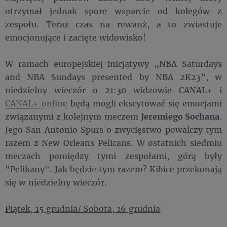
otrzymał jednak spore wsparcie od kolegów z
zespołu. Teraz czas na rewanż, a to zwiastuje
emocjonujące i zacięte widowisko!
W ramach europejskiej inicjatywy „NBA Saturdays
and NBA Sundays presented by NBA 2K23”, w
niedzielny wieczór o 21:30 widzowie CANAL+ i
CANAL+ online
będą mogli ekscytować się emocjami
związanymi z kolejnym meczem
Jeremiego
Sochana
.
Jego San Antonio Spurs o zwycięstwo powalczy tym
razem z New Orleans Pelicans. W ostatnich siedmiu
meczach pomiędzy tymi zespołami, górą były
"Pelikany". Jak będzie tym razem? Kibice przekonają
się w niedzielny wieczór.
Piątek, 15 grudnia/ Sobota, 16 grudnia