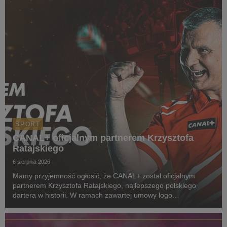
SPORT
CANAL+ oficjalnym partnerem Krzysztofa
Ratajskiego
6 sierpnia 2026
Mamy przyjemność ogłosić, że CANAL+ został oficjalnym
partnerem Krzysztofa Ratajskiego, najlepszego polskiego
dartera w historii. W ramach zawartej umowy logo
CANAL+ będzie eksponowane między innymi na koszulkach
startowych naszego zawodnika podczas
wszystkich oficjalnyc...