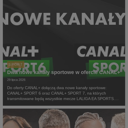
SPORT
Dwa nowe kanały sportowe w ofercie CANAL+
29 lipca 2026
Do oferty CANAL+ dołączą dwa nowe kanały sportowe:
CANAL+ SPORT 6 oraz CANAL+ SPORT 7, na których
transmitowane będą wszystkie mecze LALIGA EA SPORTS.
Rozpoczęcie emisji obu anten planowane jest przed startem
pierwszej kolejki sezonu 2026/27 ligi hiszpańskiej, po formaln...