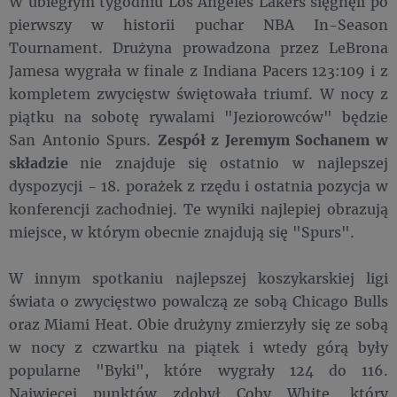
W ubiegłym tygodniu Los Angeles Lakers sięgnęli po
pierwszy w historii puchar NBA In-Season
Tournament. Drużyna prowadzona przez LeBrona
Jamesa wygrała w finale z Indiana Pacers 123:109 i z
kompletem zwycięstw świętowała triumf. W nocy z
piątku na sobotę rywalami "Jeziorowców" będzie
San Antonio Spurs.
Zespół z Jeremym Sochanem w
składzie
nie znajduje się ostatnio w najlepszej
dyspozycji - 18. porażek z rzędu i ostatnia pozycja w
konferencji zachodniej. Te wyniki najlepiej obrazują
miejsce, w którym obecnie znajdują się "Spurs".
W innym spotkaniu najlepszej koszykarskiej ligi
świata o zwycięstwo powalczą ze sobą Chicago Bulls
oraz Miami Heat. Obie drużyny zmierzyły się ze sobą
w nocy z czwartku na piątek i wtedy górą były
popularne "Byki", które wygrały 124 do 116.
Najwięcej punktów zdobył Coby White, który