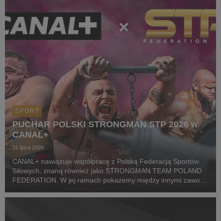
SPORT
PUCHAR POLSKI STRONGMAN STP 2026 w
CANAL+
31 lipca 2026
CANAL+ nawiązuje współpracę z Polską Federacją Sportów
Siłowych, znaną również jako STRONGMAN TEAM POLAND
FEDERATION. W jej ramach pokażemy między innymi zawody
z cyklu Pucharu Polski Strongman Championship STP 2026.
Pierwszym wydarzeniem prezentowanym w CANAL+ SPORT 5
i...