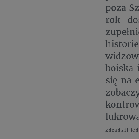
poza Sz
rok do
zupełn
histori
widzowi
boiska
się na 
zobaczy
kontr
lukrowa
zdradził je