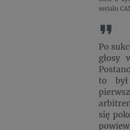
serialu C
Po sukc
głosy 
Postano
to był
pierws
arbitr
się pok
powiew