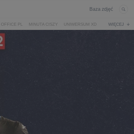
Baza zdjęć
 OFFICE PL
MINUTA CISZY
UNIWERSUM XD
WIĘCEJ
KRUK
POWRÓT