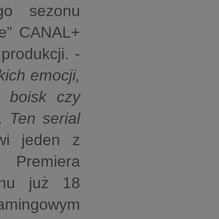
go sezonu
wie” CANAL+
produkcji. -
kich emocji,
z boisk czy
. Ten serial
i jeden z
k.
Premiera
onu już 18
amingowym