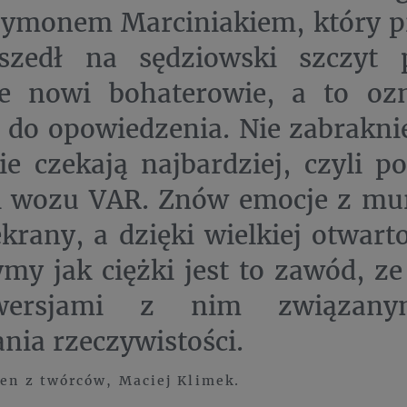
ymonem Marciniakiem, który pr
szedł na sędziowski szczyt 
ie nowi bohaterowie, a to o
e do opowiedzenia. Nie zabrakni
e czekają najbardziej, czyli p
 i wozu VAR. Znów emocje z mu
ekrany, a dzięki wielkiej otwart
my jak ciężki jest to zawód, z
owersjami z nim związan
nia rzeczywistości.
den z twórców, Maciej Klimek.