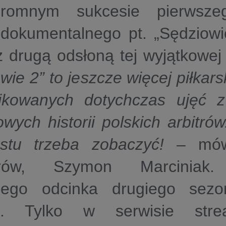
romnym sukcesie pierwsze
u dokumentalnego pt. „Sędzio
 drugą odsłoną tej wyjątkowej 
wie 2” to jeszcze więcej piłkars
likowanych dotychczas ujęć 
owych historii polskich arbitrów
stu trzeba zobaczyć!
– mów
erów, Szymon Marcinia
zego odcinka drugiego sez
ia. Tylko w serwisie stre