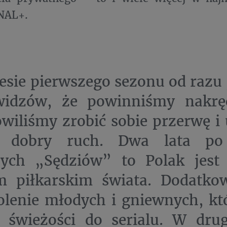
ANAL+.
esie pierwszego sezonu od razu 
widzów, że powinniśmy nakręc
wiliśmy zrobić sobie przerwę i
 dobry ruch. Dwa lata po
zych „Sędziów” to Polak jest
em piłkarskim świata. Dodatko
olenie młodych i gniewnych, kt
 świeżości do serialu. W dru