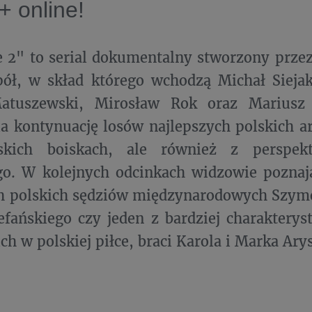
 online!
 2" to serial dokumentalny stworzony prze
pół, w skład którego wchodzą Michał Sieja
atuszewski, Mirosław Rok oraz Mariusz 
a kontynuację losów najlepszych polskich ar
skich boiskach, ale również z perspek
go. W kolejnych odcinkach widzowie poznaj
ch polskich sędziów międzynarodowych Szym
efańskiego czy jeden z bardziej charaktery
ch w polskiej piłce, braci Karola i Marka Ary