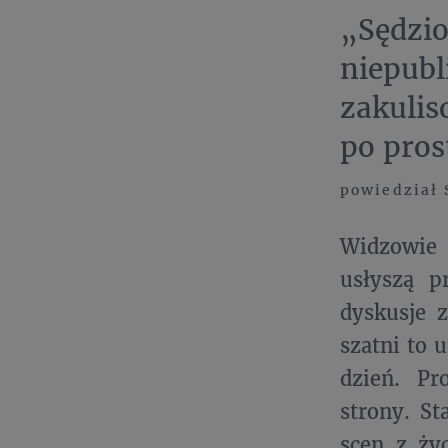
„Sędzio
niepub
zakulis
po pros
powiedział 
Widzowie 
usłyszą p
dyskusje 
szatni to 
dzień. Pr
strony. St
scen z ży