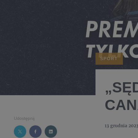
SPORT
„SĘ
CAN
Udostępnij
13 grudnia 202