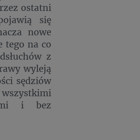
zez ostatni
pojawią się
znacza nowe
e tego na co
odsłuchów z
rawy wyleją
ości sędziów
e wszystkimi
ymi i bez