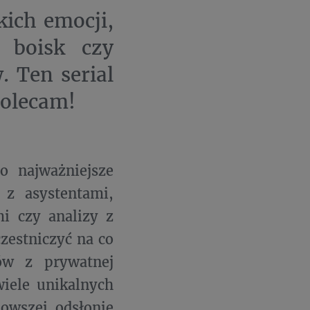
kich emocji,
z boisk czy
. Ten serial
polecam!
 najważniejsze
z asystentami,
i czy analizy z
czestniczyć na co
ów z prywatnej
wiele unikalnych
owszej odsłonie