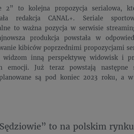
e 2” to kolejna propozycja serialowa, k
wała redakcja CANAL+. Seriale sporto
lne to ważna pozycja w serwisie stream
ajnowsza produkcja powstała w odpowie
wanie kibiców poprzednimi propozycjami se
ą widzom inną perspektywę widowisk i pr
h emocji. Już teraz powstają następne s
planowane są pod koniec 2023 roku, a w
„Sędziowie” to na polskim rynk