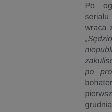
Po og
serial
wraca z
„Sędzio
niepub
zakulis
po pro
bohat
pierws
grudn