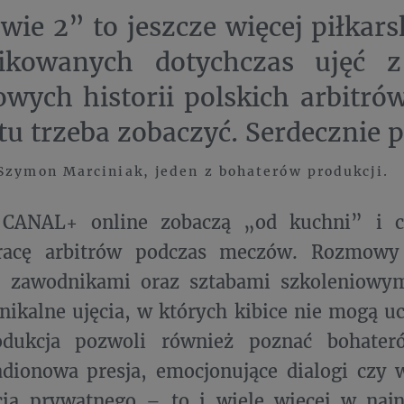
wie 2” to jeszcze więcej piłkars
likowanych dotychczas ujęć 
owych historii polskich arbitrów
tu trzeba zobaczyć. Serdecznie 
Szymon Marciniak, jeden z bohaterów produkcji.
CANAL+ online zobaczą „od kuchni” i co
racę arbitrów podczas meczów. Rozmowy 
z zawodnikami oraz sztabami szkoleniowym
unikalne ujęcia, w których kibice nie mogą u
odukcja pozwoli również poznać bohater
adionowa presja, emocjonujące dialogi czy 
cia prywatnego – to i wiele więcej w najn