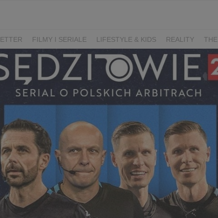
ETTER
FILMY I SERIALE
LIFESTYLE & KIDS
REALITY
THE
I
KIEDY ŚLUB?
BELFER
SORTOWNIA
KLANGOR
WILK
T
LIFESTYLE