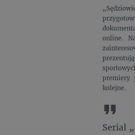
„Sędziowi
przygoto
dokumenta
online. N
zaintereso
prezentuj
sportowyc
premiery 
kolejne.
Serial 