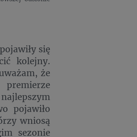
pojawiły się
ić kolejny.
 uważam, że
 premierze
 najlepszym
wo pojawiło
órzy wniosą
gim sezonie