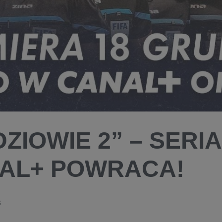
DZIOWIE 2” – SERI
AL+ POWRACA!
3