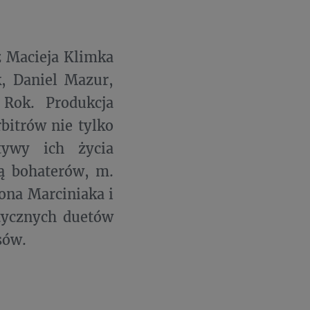
z Macieja Klimka
k, Daniel Mazur,
Rok. Produkcja
bitrów nie tylko
tywy ich życia
ą bohaterów, m.
ona Marciniaka i
stycznych duetów
sów.