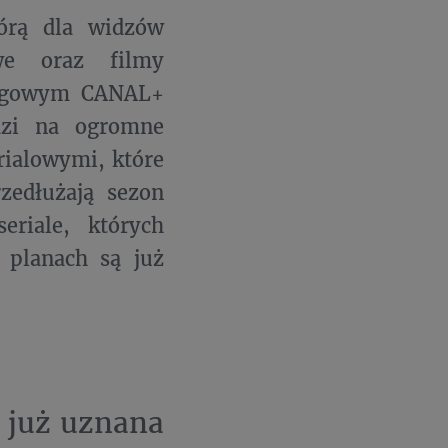
tórą dla widzów
we oraz filmy
ingowym CANAL+
dzi na ogromne
rialowymi, które
zedłużają sezon
eriale, których
 planach są już
u już uznana