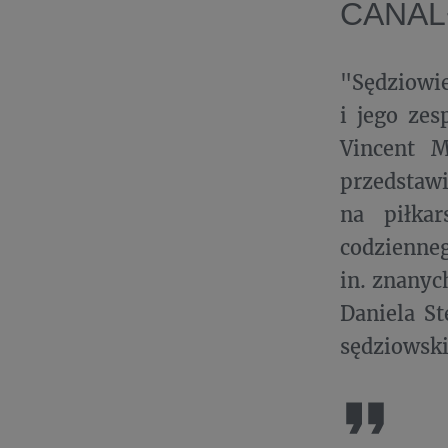
CANAL+
"Sędziowie
i jego zes
Vincent M
przedstawi
na piłkar
codzienne
in. znany
Daniela St
sędziowski