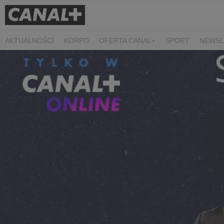
AKTUALNOŚCI
KORPO
OFERTA CANAL+
SPORT
NEWSL
CZARNE STOKROTKI
PROSTA SPRAWA
ALGORYTM MIŁOŚC
PLANETA SINGLI. OSIEM HISTORII
KRÓL
KIDS
DOKUMEN