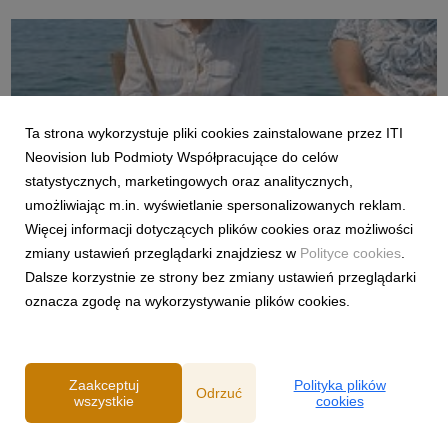
Ta strona wykorzystuje pliki cookies zainstalowane przez ITI
3840x2160_MBFGW3_Photography_DIGITAL_still10.jpg
Neovision lub Podmioty Współpracujące do celów
statystycznych, marketingowych oraz analitycznych,
grafika
|
3,87 MB
Pobierz
umożliwiając m.in. wyświetlanie spersonalizowanych reklam.
Więcej informacji dotyczących plików cookies oraz możliwości
zmiany ustawień przeglądarki znajdziesz w
Polityce cookies
.
Dalsze korzystnie ze strony bez zmiany ustawień przeglądarki
oznacza zgodę na wykorzystywanie plików cookies.
3840x2160_MBFGW3_Photography_DIGITAL_still6.jpg
Zaakceptuj
Polityka plików
Odrzuć
wszystkie
cookies
grafika
|
6,28 MB
Pobierz