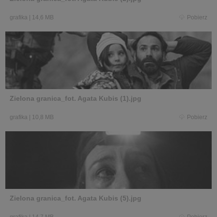
grafika
|
14,6 MB
Pobierz
Zielona granica_fot. Agata Kubis (1).jpg
grafika
|
10,8 MB
Pobierz
Zielona granica_fot. Agata Kubis (5).jpg