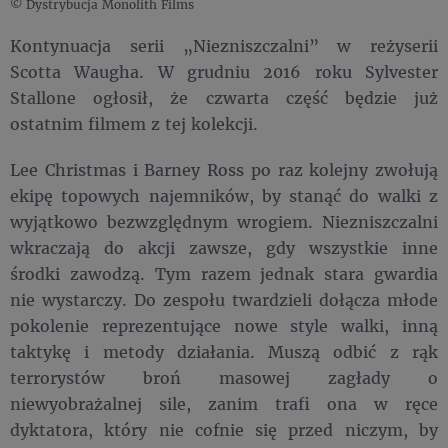
© Dystrybucja Monolith Films
Kontynuacja serii „Niezniszczalni” w reżyserii
Scotta Waugha. W grudniu 2016 roku Sylvester
Stallone ogłosił, że czwarta część będzie już
ostatnim filmem z tej kolekcji.
Lee Christmas i Barney Ross po raz kolejny zwołują
ekipę topowych najemników, by stanąć do walki z
wyjątkowo bezwzględnym wrogiem. Niezniszczalni
wkraczają do akcji zawsze, gdy wszystkie inne
środki zawodzą. Tym razem jednak stara gwardia
nie wystarczy. Do zespołu twardzieli dołącza młode
pokolenie reprezentujące nowe style walki, inną
taktykę i metody działania. Muszą odbić z rąk
terrorystów broń masowej zagłady o
niewyobrażalnej sile, zanim trafi ona w ręce
dyktatora, który nie cofnie się przed niczym, by