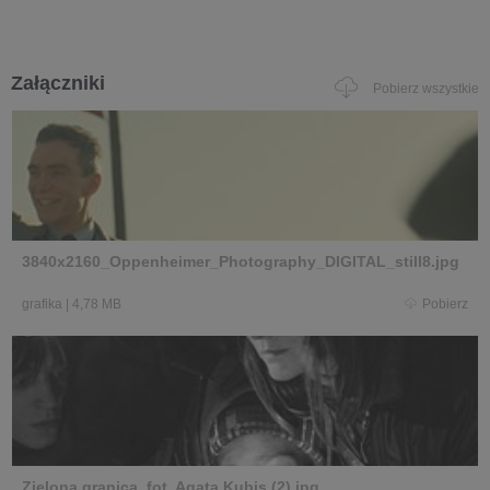
Załączniki
Pobierz wszystkie
3840x2160_Oppenheimer_Photography_DIGITAL_still8.jpg
grafika
|
4,78 MB
Pobierz
Zielona granica_fot. Agata Kubis (2).jpg