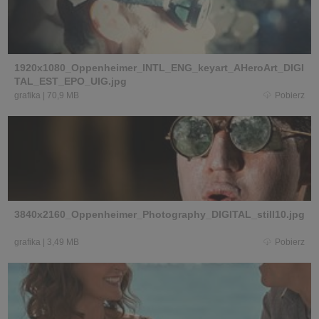
1920x1080_Oppenheimer_INTL_ENG_keyart_AHeroArt_DIGI
TAL_EST_EPO_UIG.jpg
grafika
|
70,9 MB
Pobierz
3840x2160_Oppenheimer_Photography_DIGITAL_still10.jpg
grafika
|
3,49 MB
Pobierz