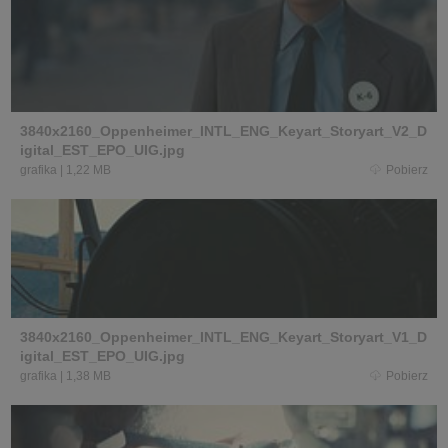
3840x2160_Oppenheimer_INTL_ENG_Keyart_Storyart_V2_D
igital_EST_EPO_UIG.jpg
grafika
|
1,22 MB
Pobierz
3840x2160_Oppenheimer_INTL_ENG_Keyart_Storyart_V1_D
igital_EST_EPO_UIG.jpg
grafika
|
1,38 MB
Pobierz