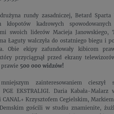
 drużyna rundy zasadniczej, Betard Spart
h kłopotów kadrowych spowodowanych 
mi swoich liderów Macieja Janowskiego, 
ma Łaguty walczyła do ostatniego biegu i 
a. Obie ekipy zafundowały kibicom pra
 który przyciągnął przed ekrany telewizor
 prawie
500 000 widzów!
 mniejszym zainteresowaniem cieszył 
PGE EKSTRALIGI. Daria Kabała-Malarz w
i CANAL+ Krzysztofem Cegielskim, Markiem 
Demskim gościli w studiu znamienite, żużl