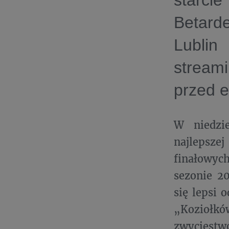
starcie
Betard
Lubli
strea
przed e
W niedzi
najlepsz
finałowych
sezonie 2
się lepsi 
„Koziołkó
zwycięstw