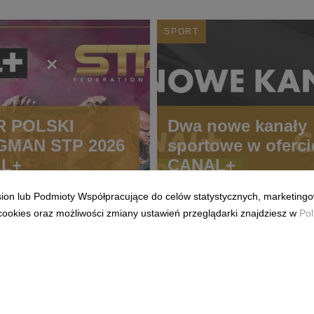
SPORT
 POLSKI
Dwa nowe kanały
MAN STP 2026
sportowe w oferci
AL+
CANAL+
ision lub Podmioty Współpracujące do celów statystycznych, marketingo
cookies oraz możliwości zmiany ustawień przeglądarki znajdziesz w
Pol