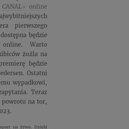
m
CANAL+ online
ajwybitniejszych
era pierwszego
 dostępna będzie
online. Warto
kibiców żużla na
premierę będzie
edersen. Ostatni
nemu wypadkowi,
zapytania. Teraz
o powrotu na tor,
2023.
 sport na żywo. Dzięki