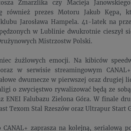
tosza Zmarzlika czy Macieja Janowskieg
ię również prezes Motoru Jakub Kępa, kt
 klubu Jarosława Hampela. 41-latek na prze
ędzonych w Lublinie dwukrotnie cieszył się
Drużynowych Mistrzostw Polski.
niec żużlowych emocji. Na kibiców spee
oraz w serwisie streamingowym CANAL+ 
nałowe dwumecze w pierwszej oraz drugiej li
aligi o zwycięstwo rywalizować będą ze so
z ENEI Falubazu Zielona Góra. W finale drug
ast Texom Stal Rzeszów oraz Ultrapur Start 
 CANAL+ zaprasza na kolejną, serialową po