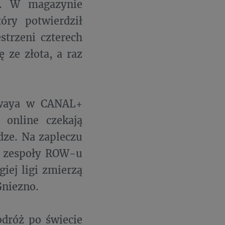
o. W magazynie
óry potwierdził
strzeni czterech
 ze złota, a raz
dwaya w CANAL+
online czekają
dze. Na zapleczu
bą zespoły ROW-u
iej ligi zmierzą
Gniezno.
dróż po świecie