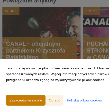
Powiązane artykuły
SPORT
SPORT
CANAL+ oficjalnym
PUCHAR
partnerem Krzysztofa
STRONG
Ratajskiego
w CAN
Ta strona wykorzystuje pliki cookies zainstalowane przez ITI Neov
spersonalizowanych reklam. Więcej informacji dotyczących plików 
przeglądarki oznacza zgodę na wykorzystywanie plików cookies.
Zaakceptuj wszystkie
Odrzuć
Polityka plików cookies