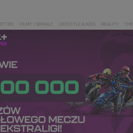
ETTER
FILMY I SERIALE
LIFESTYLE & KIDS
REALITY
THE
I
KIEDY ŚLUB?
BELFER
SORTOWNIA
KLANGOR
WILK
T
LIFESTYLE