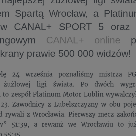
 najlepszej żużlowej ligi świa
em Spartą Wrocław, a Platin
n w CANAL+ SPORT 5 oraz w
mingowym
CANAL+ online
pr
krany prawie 500 000 widzów!
elę 24 września poznaliśmy mistrza PG
ej żużlowej ligi świata. Po dwóch wyg
 to zespół Platinum Motor Lublin wywalczy
023. Zawodnicy z Lubelszczyzny w obu poje
od rywali z Wrocławia. Pierwszy mecz zakoń
w” 51:39, a rewanż we Wrocławiu to już
o 55:35.