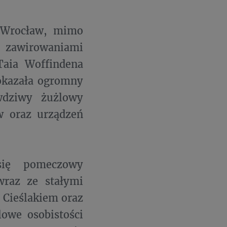
a Wrocław, mimo
zawirowaniami
Taia Woffindena
pokazała ogromny
wdziwy żużlowy
ów oraz urządzeń
się pomeczowy
raz ze stałymi
Cieślakiem oraz
owe osobistości