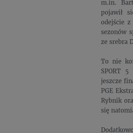
m.in. Bar
pojawił s
odejście z
sezonów sp
ze srebra 
To nie ko
SPORT 5 
jeszcze fi
PGE Ekstr
Rybnik ora
się natomi
Dodatkowo