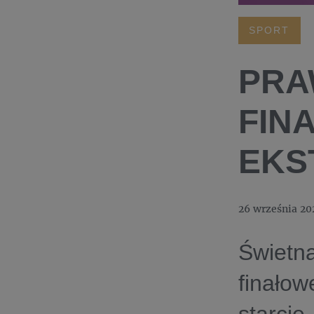
SPORT
PRA
FIN
EKS
26 września 20
Świet
finało