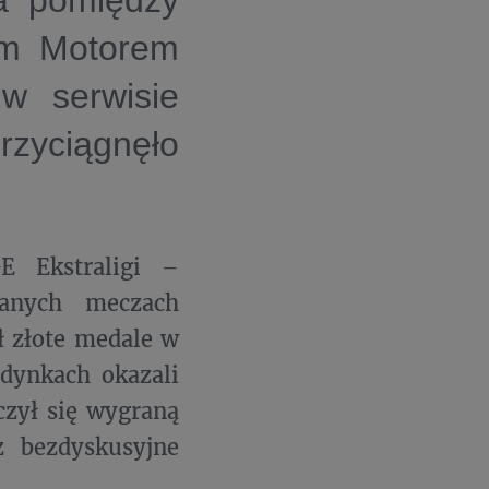
ta pomiędzy
um Motorem
 serwisie
zyciągnęło
E Ekstraligi –
ranych meczach
ł złote medale w
dynkach okazali
czył się wygraną
 bezdyskusyjne