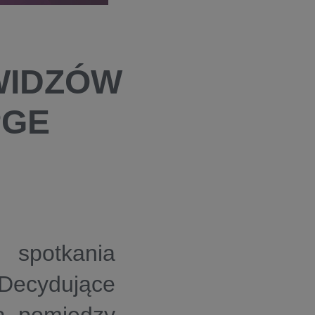
WIDZÓW
PGE
spotkania
 Decydujące