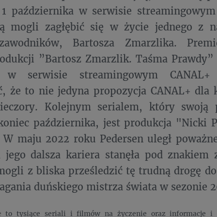
ż 1 października w serwisie streamingowy
dą mogli zagłębić się w życie jednego z n
zawodników, Bartosza Zmarzlika. Premi
rodukcji ”Bartosz Zmarzlik. Taśma Prawdy”
e w serwisie streamingowym CANAL+ 
, że to nie jedyna propozycja CANAL+ dla 
eczory. Kolejnym serialem, który swoją 
oniec października, jest produkcja "Nicki P
". W maju 2022 roku Pedersen uległ poważ
 jego dalsza kariera stanęła pod znakiem 
mogli z bliska prześledzić tę trudną drogę d
agania duńskiego mistrza świata w sezonie 
e
to tysiące seriali i filmów na życzenie oraz informacje i