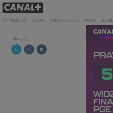
AKTUALNOŚCI
KORPO
OFERTA CANAL+
SPORT
NEWSL
CZARNE STOKROTKI
PROSTA SPRAWA
ALGORYTM MIŁOŚC
PLANETA SINGLI. OSIEM HISTORII
KRÓL
KIDS
DOKUMEN
Udostępnij