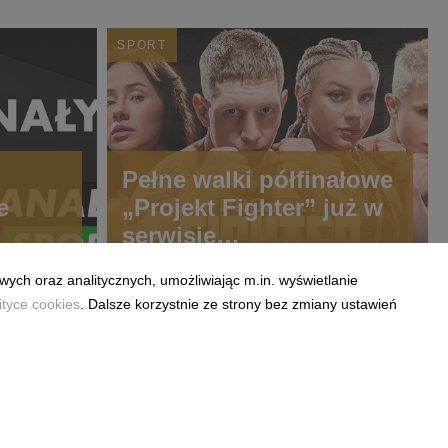
SPORT
Pełne walki półfinałowe
e
„Projekt Fighter” już w
serwisie
streamingowym
wych oraz analitycznych, umożliwiając m.in. wyświetlanie
CANAL+
ityce cookies
. Dalsze korzystnie ze strony bez zmiany ustawień