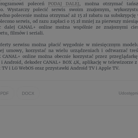
programowi poleceń
PODAJ DALEJ
, można otrzymać tańsz
o. Wystarczy polecić serwis swoim znajomym, wykorzystu
 jedno polecenie można otrzymać aż 15 zł rabatu na subskrypcję
olecono serwis, od razu zapłaci o 15 zł mniej za pierwszy mies
ąc dalej CANAL+ online można wspólnie ze znajomymi cie
rtu, filmów i seriali.
oferty serwisu można płacić wygodnie w miesięcznym modelu
ej umowy, korzystać na wielu urządzeniach i odtwarzać treś
Z CANAL+ online można obecnie korzystać przez przeglądarkę 
 i Android, dekoder CANAL+ BOX 4K, aplikację w telewizorze 
TV i LG WebOS oraz przystawki Android TV i Apple TV.
Udostępni
PDF
DOCX