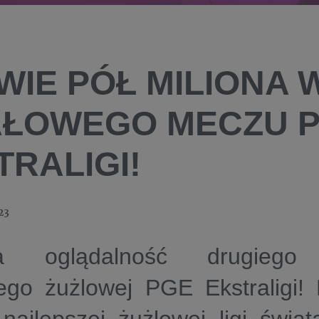
WIE PÓŁ MILIONA 
AŁOWEGO MECZU 
TRALIGI!
23
na oglądalność drugiego 
wego żużlowej PGE Ekstraligi!