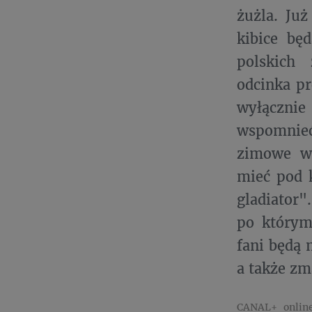
żużla. Ju
kibice bę
polskich 
odcinka p
wyłączni
wspomnieć
zimowe wi
mieć pod k
gladiator
po którym
fani będą 
a także zm
CANAL+ onlin