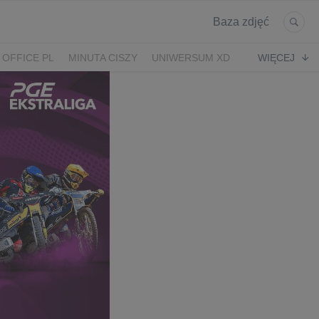
Baza zdjęć
 OFFICE PL
MINUTA CISZY
UNIWERSUM XD
WIĘCEJ
KRUK
POWRÓT