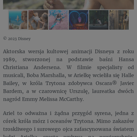
© 2023 Disney
Aktorska wersja kultowej animacji Disneya z roku
1989, stworzonej na podstawie baśni Hansa
Christiana Andersena. W filmie specjalisty od
musicali, Boba Marshalla, w Arielkę wcieliła się Halle
Bailey, w króla Trytona zdobywca Oscara® Javier
Bardem, a w czarownicę Urszulę, laureatka dwóch
nagród Emmy Melissa McCarthy.
Ariel to odważna i żądna przygód syrena, jedna z
córek króla mórz i oceanów Trytona. Mimo zakazów
troskliwego i surowego ojca zafascynowana światem
ludzi Arielka często wpływa na powierzchnię.