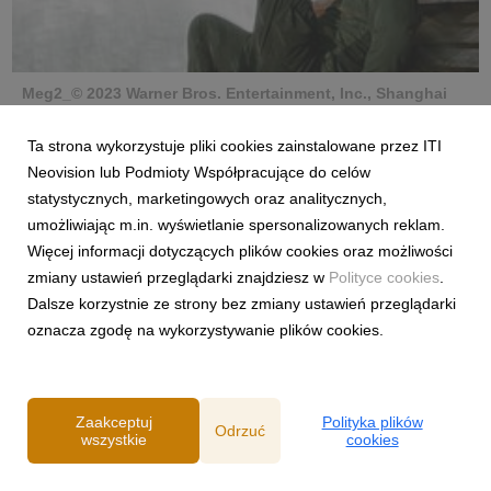
Meg2_© 2023 Warner Bros. Entertainment, Inc., Shanghai
CMC Pictures Co., Ltd. and Gravity Pictures International
Limited. All Righ ts Reserved (5).JPEG
grafika
|
205 KB
Pobierz
Ta strona wykorzystuje pliki cookies zainstalowane przez ITI
Neovision lub Podmioty Współpracujące do celów
statystycznych, marketingowych oraz analitycznych,
umożliwiając m.in. wyświetlanie spersonalizowanych reklam.
Więcej informacji dotyczących plików cookies oraz możliwości
zmiany ustawień przeglądarki znajdziesz w
Polityce cookies
.
Dalsze korzystnie ze strony bez zmiany ustawień przeglądarki
BARBIE_© 2023 Warner Bros. Entertainment Inc. All Rights
oznacza zgodę na wykorzystywanie plików cookies.
Reserved (3).JPEG
grafika
|
229 KB
Pobierz
Zaakceptuj
Polityka plików
Odrzuć
Powiązane artykuły
wszystkie
cookies