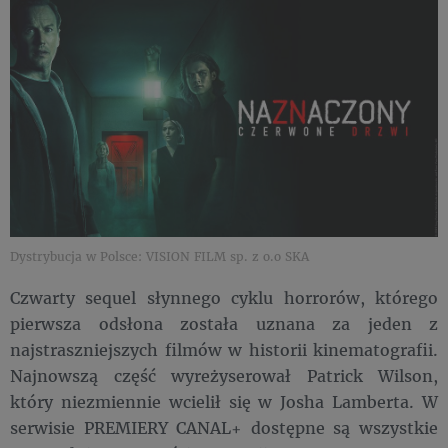
Dystrybucja w Polsce: VISION FILM sp. z o.o SKA
Czwarty sequel słynnego cyklu horrorów, którego
pierwsza odsłona została uznana za jeden z
najstraszniejszych filmów w historii kinematografii.
Najnowszą część wyreżyserował Patrick Wilson,
który niezmiennie wcielił się w Josha Lamberta. W
serwisie PREMIERY CANAL+ dostępne są wszystkie