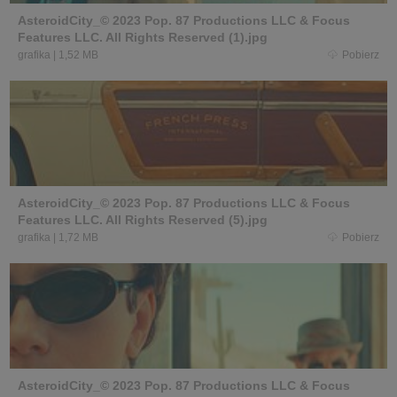
AsteroidCity_© 2023 Pop. 87 Productions LLC & Focus
Features LLC. All Rights Reserved (1).jpg
grafika
|
1,52 MB
Pobierz
AsteroidCity_© 2023 Pop. 87 Productions LLC & Focus
Features LLC. All Rights Reserved (5).jpg
grafika
|
1,72 MB
Pobierz
AsteroidCity_© 2023 Pop. 87 Productions LLC & Focus