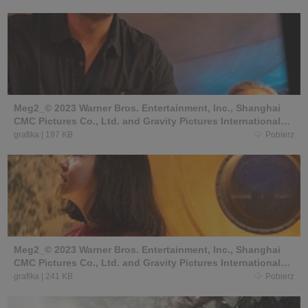
Meg2_© 2023 Warner Bros. Entertainment, Inc., Shanghai
CMC Pictures Co., Ltd. and Gravity Pictures International
Limited. All Righ ts Reserved (4).JPEG
grafika
|
197 KB
Pobierz
Meg2_© 2023 Warner Bros. Entertainment, Inc., Shanghai
CMC Pictures Co., Ltd. and Gravity Pictures International
Limited. All Righ ts Reserved (2).JPEG
grafika
|
241 KB
Pobierz