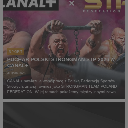
SPORT
PUCHAR POLSKI STRONGMAN STP 2026 w
CANAL+
31 lipca 2026
CANAL+ nawiązuje współpracę z Polską Federacją Sportów
Siłowych, znaną również jako STRONGMAN TEAM POLAND
FEDERATION. W jej ramach pokażemy między innymi zawody
z cyklu Pucharu Polski Strongman Championship STP 2026.
Pierwszym wydarzeniem prezentowanym w CANAL+ SPORT 5
i...