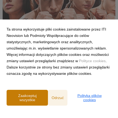
Ta strona wykorzystuje pliki cookies zainstalowane przez ITI
Neovision lub Podmioty Współpracujące do celów
SPORT
statystycznych, marketingowych oraz analitycznych,
Pełne walki półfinałowe „Projekt Fighter” już
umożliwiając m.in. wyświetlanie spersonalizowanych reklam.
w serwisie streamingowym CANAL+
Więcej informacji dotyczących plików cookies oraz możliwości
29 lipca 2026
zmiany ustawień przeglądarki znajdziesz w
Polityce cookies
.
W serwisie streamingowym CANAL+ opublikowano dodatkowy,
Dalsze korzystnie ze strony bez zmiany ustawień przeglądarki
bonusowy odcinek programu „Projekt Fighter”. Odpowiadając
oznacza zgodę na wykorzystywanie plików cookies.
na oczekiwania fanów MMA, CANAL+ udostępnił pełny
przebieg obu walk półfinałowych. Pojedynki Karoliny
Gackowskiej z Zofią Rybicką oraz Cypriana Wieczorka z D...
Zaakceptuj
Polityka plików
Odrzuć
wszystkie
cookies
Powered by
Polityka prywatności