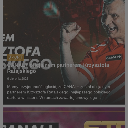
SPORT
CANAL+ oficjalnym partnerem Krzysztofa
Ratajskiego
6 sierpnia 2026
Mamy przyjemność ogłosić, że CANAL+ został oficjalnym
partnerem Krzysztofa Ratajskiego, najlepszego polskiego
dartera w historii. W ramach zawartej umowy logo
CANAL+ będzie eksponowane między innymi na koszulkach
startowych naszego zawodnika podczas
wszystkich oficjalnyc...