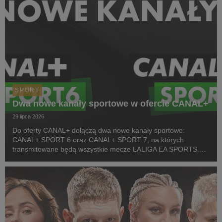
SPORT
Dwa nowe kanały sportowe w ofercie CANAL+
29 lipca 2026
Do oferty CANAL+ dołączą dwa nowe kanały sportowe:
CANAL+ SPORT 6 oraz CANAL+ SPORT 7, na których
transmitowane będą wszystkie mecze LALIGA EA SPORTS.
Rozpoczęcie emisji obu anten planowane jest przed startem
pierwszej kolejki sezonu 2026/27 ligi hiszpańskiej, po formaln...