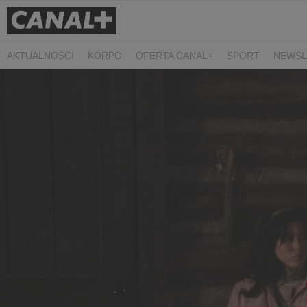
AKTUALNOŚCI
KORPO
OFERTA CANAL+
SPORT
NEWSL
CZARNE STOKROTKI
PROSTA SPRAWA
ALGORYTM MIŁOŚC
PLANETA SINGLI. OSIEM HISTORII
KRÓL
KIDS
DOKUMEN