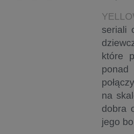
YELL
seriali
dziewc
które p
ponad 
połącz
na ska
dobra o
jego bo