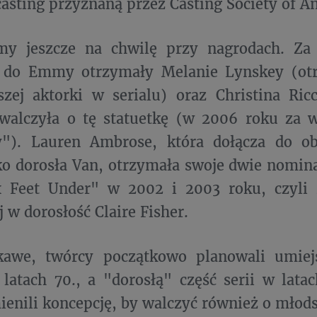
casting przyznaną przez Casting Society of A
my jeszcze na chwilę przy nagrodach. Za
 do Emmy otrzymały Melanie Lynskey (ot
szej aktorki w serialu) oraz Christina Ric
 walczyła o tę statuetkę (w 2006 roku za 
y"). Lauren Ambrose, która dołącza do 
ko dorosła Van, otrzymała swoje dwie nomi
ix Feet Under" w 2002 i 2003 roku, czyli 
 w dorosłość Claire Fisher.
kawe, twórcy początkowo planowali umie
latach 70., a "dorosłą" część serii w lata
enili koncepcję, by walczyć również o młod