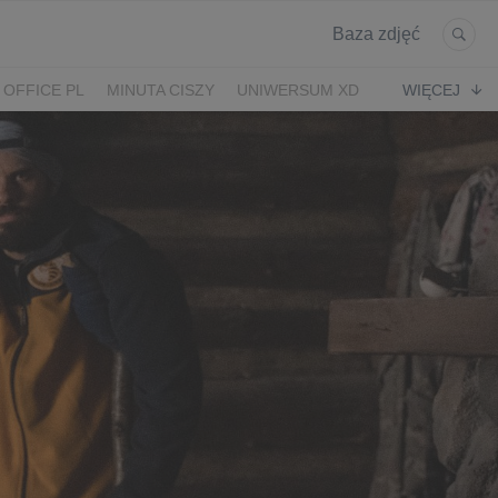
Baza zdjęć
 OFFICE PL
MINUTA CISZY
UNIWERSUM XD
WIĘCEJ
KRUK
POWRÓT