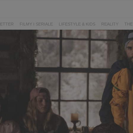
ETTER
FILMY I SERIALE
LIFESTYLE & KIDS
REALITY
THE
I
KIEDY ŚLUB?
BELFER
SORTOWNIA
KLANGOR
WILK
T
LIFESTYLE