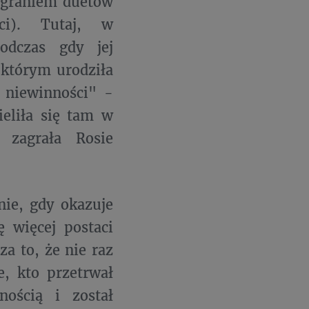
z graniem duetów
ci). Tutaj, w
odczas gdy jej
 którym urodziła
c niewinności" -
ieliła się tam w
 zagrała Rosie
nie, gdy okazuje
ę więcej postaci
za to, że nie raz
e, kto przetrwał
nością i został