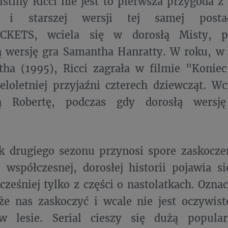
istiny Ricci nie jest to pierwsza przygoda 
j i starszej wersji tej samej posta
CKETS, wciela się w dorosłą Misty, p
ą wersję gra Samantha Hanratty. W roku, w
tha (1995), Ricci zagrała w filmie "Konie
ieloletniej przyjaźni czterech dziewcząt. Wc
ią Robertę, podczas gdy dorosłą wersję
k drugiego sezonu przynosi spore zaskocze
 współczesnej, dorosłej historii pojawia si
ześniej tylko z części o nastolatkach. Oznac
e nas zaskoczyć i wcale nie jest oczywist
w lesie. Serial cieszy się dużą popular