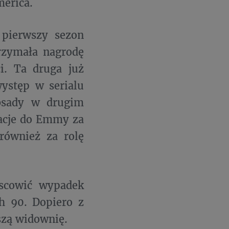
merica.
 pierwszy sezon
rzymała nagrodę
ci. Ta druga już
występ w serialu
obsady w drugim
nacje do Emmy za
również za rolę
jscowić wypadek
ch 90. Dopiero z
szą widownię.