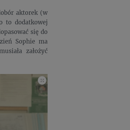
obór aktorek (w
ło to dodatkowej
dopasować się do
dzień Sophie ma
musiała założyć