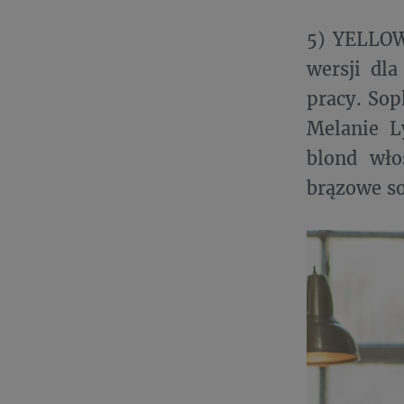
5) YELLOW
wersji dl
pracy. Sop
Melanie L
blond wło
brązowe so