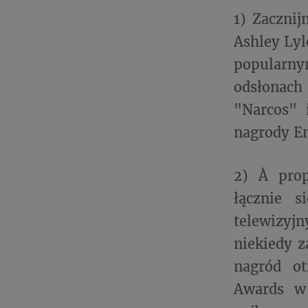
1) Zacznij
Ashley Lyl
popularn
odsłonach
"Narcos" 
nagrody E
2) À pro
łącznie 
telewizyjn
niekiedy z
nagród ot
Awards w 