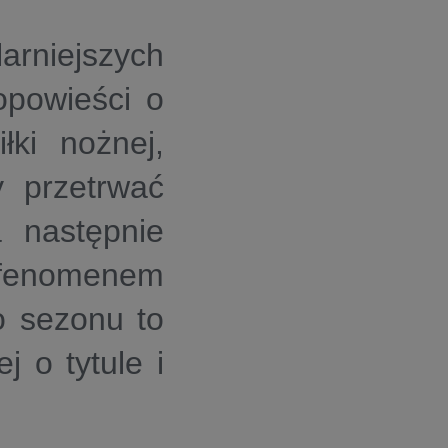
larniejszych
 opowieści o
łki nożnej,
y przetrwać
a następnie
ę fenomenem
o sezonu to
j o tytule i