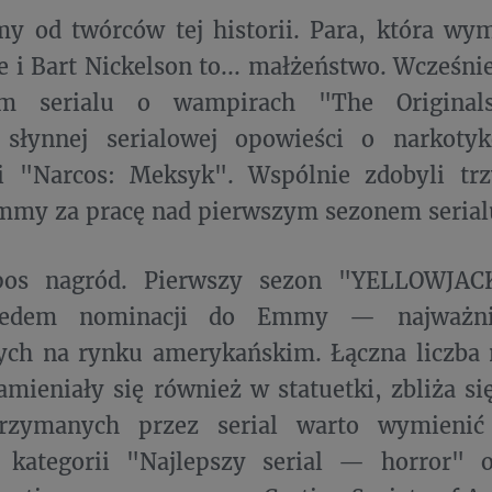
my od twórców tej historii. Para, która wy
e i Bart Nickelson to... małżeństwo. Wcześni
ym serialu o wampirach "The Original
 słynnej serialowej opowieści o narkoty
i "Narcos: Meksyk". Wspólnie zdobyli tr
mmy za pracę nad pierwszym sezonem serial
pos nagród. Pierwszy sezon "YELLOWJAC
siedem nominacji do Emmy — najważnie
ych na rynku amerykańskim. Łączna liczba 
amieniały się również w statuetki, zbliża się
rzymanych przez serial warto wymienić 
kategorii "Najlepszy serial — horror" 