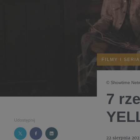
FILMY I SERI
© Showtime Netwo
7 rz
YEL
Udostępnij
22 sierpnia 202