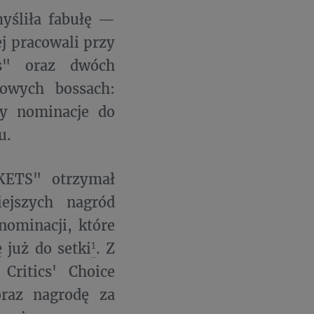
myśliła fabułę —
ej pracowali przy
s" oraz dwóch
kowych bossach:
zy nominacje do
u.
KETS" otrzymał
jszych nagród
nominacji, które
1
 już do setki
. Z
Critics' Choice
oraz nagrodę za