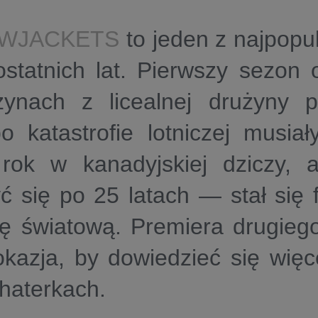
OWJACKETS
to jeden z najpopu
 ostatnich lat. Pierwszy sezon
zynach z licealnej drużyny pi
o katastrofie lotniczej musiał
rok w kanadyjskiej dziczy, 
yć się po 25 latach — stał si
lę światową. Premiera drugieg
kazja, by dowiedzieć się więce
haterkach.