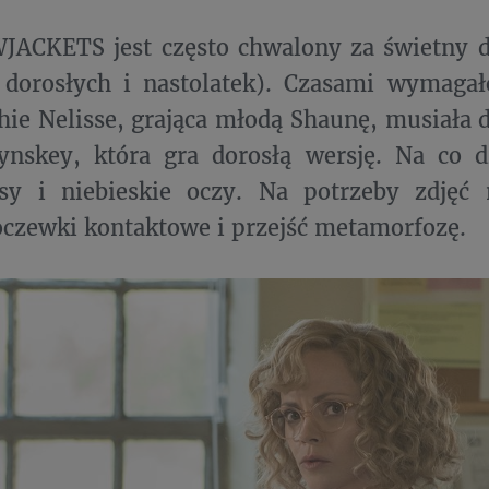
JACKETS jest często chwalony za świetny d
a dorosłych i nastolatek). Czasami wymaga
hie Nelisse, grająca młodą Shaunę, musiała 
ynskey, która gra dorosłą wersję. Na co 
sy i niebieskie oczy. Na potrzeby zdjęć 
czewki kontaktowe i przejść metamorfozę.