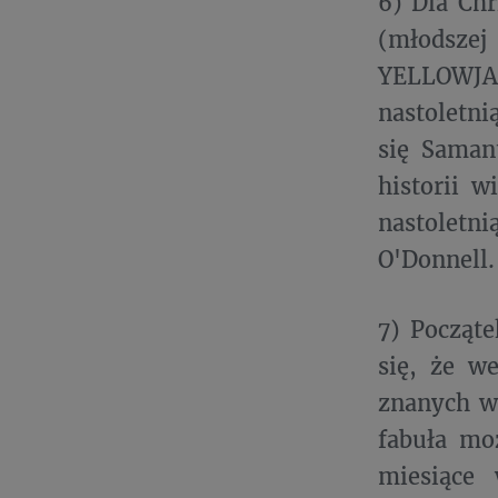
6) Dla Chr
(młodsze
YELLOWJA
nastoletni
się Saman
historii w
nastoletn
O'Donnell.
7) Począte
się, że we
znanych wc
fabuła moż
miesiące 