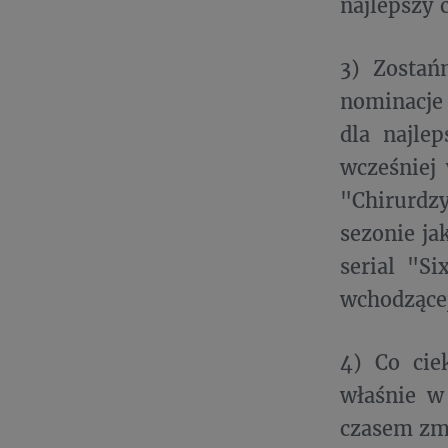
najlepszy 
3) Zostań
nominacje
dla najlep
wcześniej
"Chirurdz
sezonie ja
serial "S
wchodzącej
4) Co cie
właśnie w 
czasem zmi